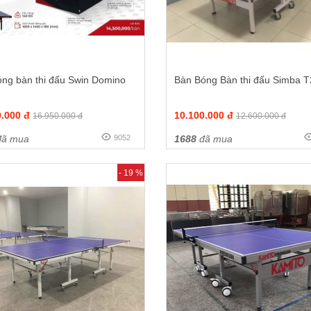
óng bàn thi đấu Swin Domino
Bàn Bóng Bàn thi đấu Simba T
0.000 đ
10.100.000 đ
16.950.000 đ
12.600.000 đ
ã mua
9052
1688
đã mua
- 19 %