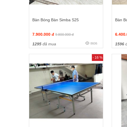
Bàn Bóng Bàn Simba S25
Bàn B
7.900.000 đ
6.400
9.800.000 đ
1295
đã mua
8606
1596
đ
- 16 %