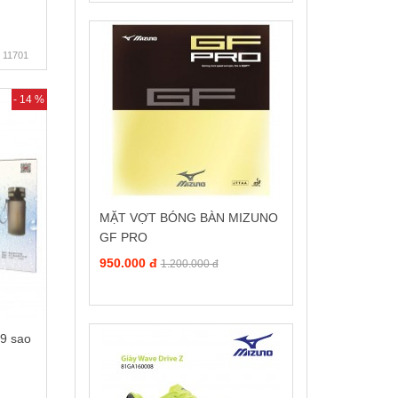
11701
- 14 %
MẶT VỢT BÓNG BÀN MIZUNO
GF PRO
950.000 đ
1.200.000 đ
 9 sao