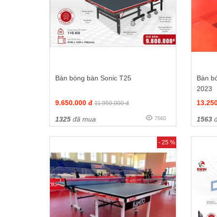
Bàn bóng bàn Sonic T25
Bàn b
2023
9.650.000 đ
13.25
11.950.000 đ
1325
đã mua
7560
1563
đ
- 25 %