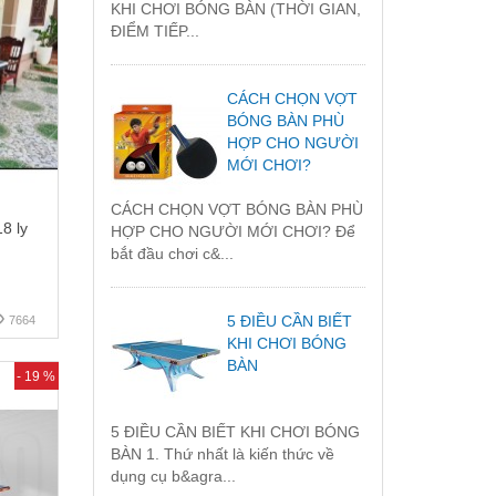
KHI CHƠI BÓNG BÀN (THỜI GIAN,
ĐIỂM TIẾP...
CÁCH CHỌN VỢT
BÓNG BÀN PHÙ
HỢP CHO NGƯỜI
MỚI CHƠI?
CÁCH CHỌN VỢT BÓNG BÀN PHÙ
8 ly
HỢP CHO NGƯỜI MỚI CHƠI? Để
bắt đầu chơi c&...
5 ĐIỀU CẦN BIẾT
7664
KHI CHƠI BÓNG
BÀN
- 19 %
5 ĐIỀU CẦN BIẾT KHI CHƠI BÓNG
BÀN 1. Thứ nhất là kiến thức về
dụng cụ b&agra...