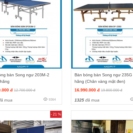
óng bàn Song ngư 203M-2
Bàn bóng bàn Song ngư 235G 
 hãng
hãng (Chân vàng mặt đen)
0.000 đ
16.990.000 đ
12.700.000 đ
19.800.000 đ
ã mua
9364
1325
đã mua
- 21 %