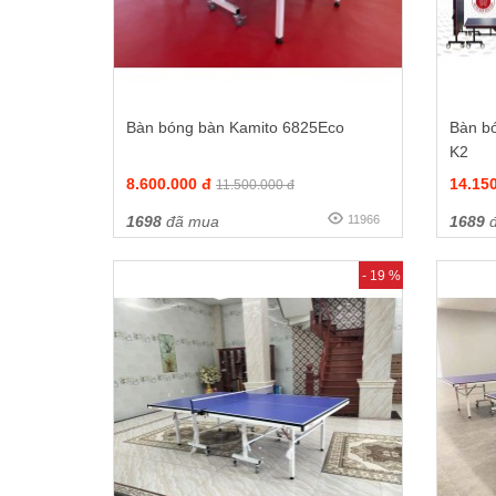
Bàn bóng bàn Kamito 6825Eco
Bàn b
K2
8.600.000 đ
14.15
11.500.000 đ
1698
đã mua
11966
1689
đ
- 19 %