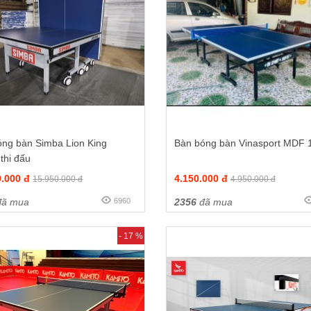
óng bàn Simba Lion King
Bàn bóng bàn Vinasport MDF 1
thi đấu
0.000 đ
4.150.000 đ
15.950.000 đ
4.950.000 đ
ã mua
6960
2356
đã mua
- 17 %