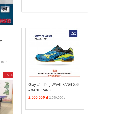
w
10676
- 20 %
Giày cầu lông WAVE FANG SS2
- XANH VÀNG
2.500.000 đ
2.550.000 đ