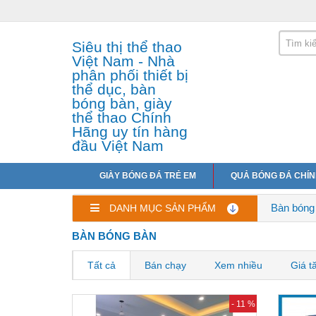
Siêu thị thể thao
Việt Nam - Nhà
phân phối thiết bị
thể dục, bàn
bóng bàn, giày
thể thao Chính
Hãng uy tín hàng
đầu Việt Nam
GIÀY BÓNG ĐÁ TRẺ EM
QUẢ BÓNG ĐÁ CHÍ
Bàn bóng
DANH MỤC SẢN PHẨM
BÀN BÓNG BÀN
Tất cả
Bán chạy
Xem nhiều
Giá t
- 11 %