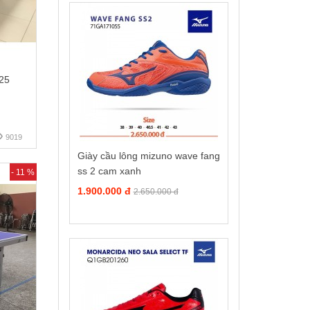
25
9019
Giày cầu lông mizuno wave fang
ss 2 cam xanh
- 11 %
1.900.000 đ
2.650.000 đ