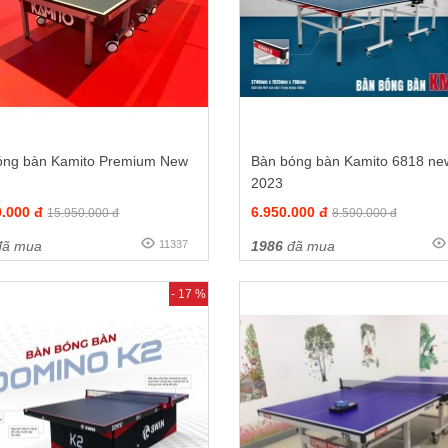
óng bàn Kamito Premium New
Bàn bóng bàn Kamito 6818 ne
2023
0.000 đ
6.950.000 đ
15.950.000 đ
8.590.000 đ
ã mua
11337
1986
đã mua
- 17 %