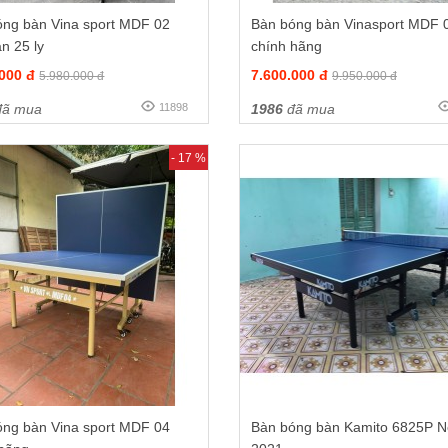
óng bàn Vina sport MDF 02
Bàn bóng bàn Vinasport MDF 
n 25 ly
chính hãng
.000 đ
7.600.000 đ
5.980.000 đ
9.950.000 đ
ã mua
11898
1986
đã mua
- 17 %
óng bàn Vina sport MDF 04
Bàn bóng bàn Kamito 6825P 