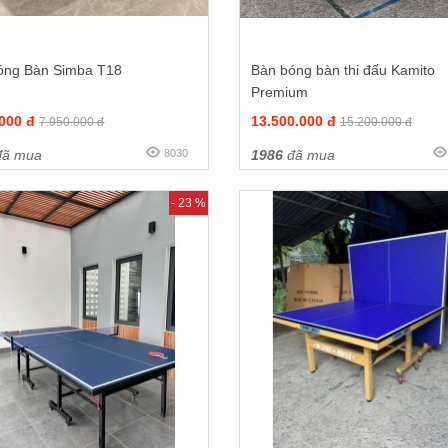
óng Bàn Simba T18
Bàn bóng bàn thi đấu Kamito
Premium
.000 đ
13.500.000 đ
7.950.000 đ
15.200.000 đ
ã mua
8030
1986
đã mua
- 23 %