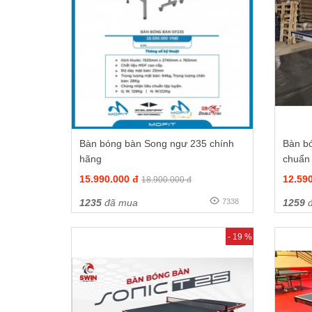
Bàn bóng bàn Song ngư 235 chính
Bàn b
hãng
chuẩn 
15.990.000 đ
12.59
18.900.000 đ
1235
đã mua
7338
1259
đ
- 19 %