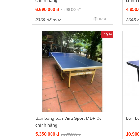
chính hãng
chính
6.690.000 đ
4.950
8.590.000 đ
2369
đã mua
8701
3695
đ
- 19 %
Bàn bóng bàn Vina Sport MDF 06
Bàn b
chính hãng
5.350.000 đ
10.90
6.590.000 đ