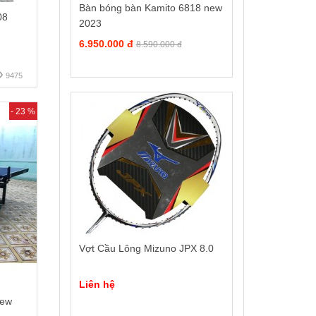
Bàn bóng bàn Kamito 6818 new
08
2023
6.950.000 đ
8.590.000 đ
9475
- 23 %
Vợt Cầu Lông Mizuno JPX 8.0
Liên hệ
New