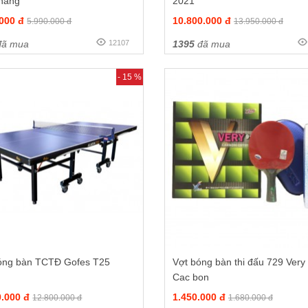
 hãng
2021
.000 đ
10.800.000 đ
5.990.000 đ
13.950.000 đ
ã mua
12107
1395
đã mua
- 15 %
óng bàn TCTĐ Gofes T25
Vợt bóng bàn thi đấu 729 Very
Cac bon
0.000 đ
1.450.000 đ
12.800.000 đ
1.680.000 đ