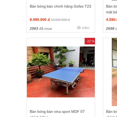
Bàn bóng bàn chính hãng Gofes T23
Bàn b
mặt bà
8.990.000 đ
4.590
10.690.000 đ
2983
đã mua
10801
2698
đ
- 22 %
Bàn bóng bàn vina sport MDF 07
Bàn b