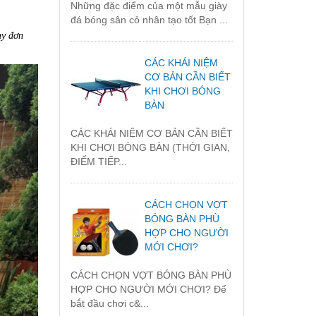
Những đặc điểm của một mẫu giày
đá bóng sân cỏ nhân tạo tốt Bạn ...
ùy đơn
CÁC KHÁI NIỆM
CƠ BẢN CẦN BIẾT
KHI CHƠI BÓNG
BÀN
CÁC KHÁI NIỆM CƠ BẢN CẦN BIẾT
KHI CHƠI BÓNG BÀN (THỜI GIAN,
ĐIỂM TIẾP...
CÁCH CHỌN VỢT
BÓNG BÀN PHÙ
HỢP CHO NGƯỜI
MỚI CHƠI?
CÁCH CHỌN VỢT BÓNG BÀN PHÙ
HỢP CHO NGƯỜI MỚI CHƠI? Để
bắt đầu chơi c&...