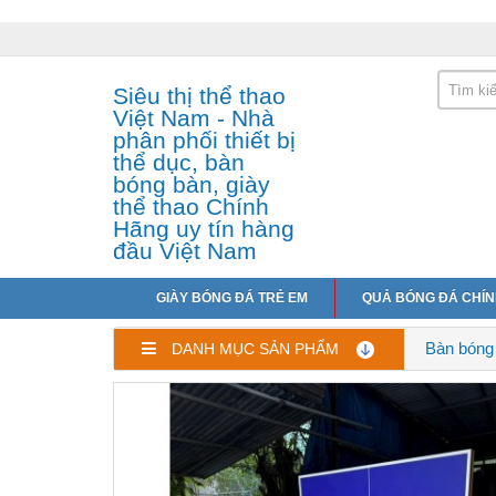
Siêu thị thể thao
Việt Nam - Nhà
phân phối thiết bị
thể dục, bàn
bóng bàn, giày
thể thao Chính
Hãng uy tín hàng
đầu Việt Nam
GIÀY BÓNG ĐÁ TRẺ EM
QUẢ BÓNG ĐÁ CHÍ
Bàn bóng
DANH MỤC SẢN PHẨM