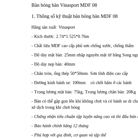
Bàn bóng bàn Vinasport MDF 08
1. Thông số kỹ thuật bàn bóng bàn MDF 08
Hãng sản xuất: Vinasport
- Kích thước: 2.74*1.525*0.76m
- Chất liệu MDF cao cấp phủ sơn chống xước, chống thấm
- Độ dày mặt bàn: 25mm nhập nguyên mặt từ hãng Song ngư
- Độ dày nẹp bàn: 40mm
- Chân tròn, ống thép 50*50mm. Sơn tĩnh điện cao cấp
- Đường kính bánh xe: 100mm có chốt hãm ở các bánh
- Trọng lượng mặt bàn: 75kg, Trọng lượng chân bàn: 20Kg
- Bàn có thể gập gọn lên khi không chơi và có bánh xe di c
xê dịch trong khi chơi bóng
- Chứng nhận tiêu chuẩn tập luyện nâng cao và thi đấu bán
- Bảo hành chính hãng 12 tháng
- Phù hợp với gia đình, cơ quan và tập thể