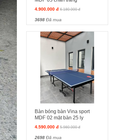
4.900.000 đ
6.180.000 đ
3698
Đã mua
Bàn bóng bàn Vina sport
MDF 02 mặt bàn 25 ly
4.590.000 đ
5.980.000 đ
2698
Đã mua