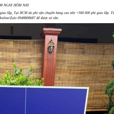
DF 08 NGAY HÔM NAY
í giao lắp, Tại HCM do phí vận chuyển hàng cao nên +300.000 phí giao lắp. T
ệ Hotline/Zalo 0948808687 để được tư vấn.