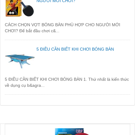
NGƯỜI MỚI CHƠI?
CÁCH CHỌN VỢT BÓNG BÀN PHÙ HỢP CHO NGƯỜI MỚI
CHƠI? Để bắt đầu chơi c&...
5 ĐIỀU CẦN BIẾT KHI CHƠI BÓNG BÀN
5 ĐIỀU CẦN BIẾT KHI CHƠI BÓNG BÀN 1. Thứ nhất là kiến thức
về dụng cụ b&agra...