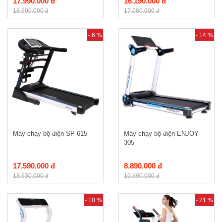
17.990.000 đ
16.190.000 đ
18.690.000 đ
17.080.000 đ
- 6 %
- 14 %
Máy chạy bộ điện SP 615
Máy chạy bộ điện ENJOY
305
17.590.000 đ
8.890.000 đ
18.630.000 đ
10.390.000 đ
- 10 %
- 21 %