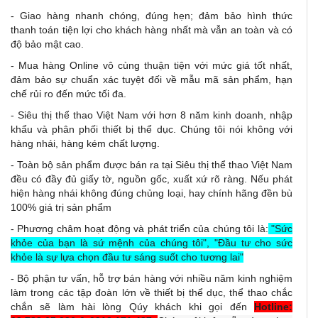
- Giao hàng nhanh chóng, đúng hẹn; đảm bảo hình thức
thanh toán tiện lợi cho khách hàng nhất mà vẫn an toàn và có
độ bảo mật cao.
- Mua hàng Online vô cùng thuận tiện với mức giá tốt nhất,
đảm bảo sự chuẩn xác tuyệt đối về mẫu mã sản phẩm, hạn
chế rủi ro đến mức tối đa.
- Siêu thị thể thao Việt Nam với hơn 8 năm kinh doanh, nhập
khẩu và phân phối thiết bị thể dục. Chúng tôi nói không với
hàng nhái, hàng kém chất lượng.
- Toàn bộ sản phẩm được bán ra tại Siêu thị thể thao Việt Nam
đều có đầy đủ giấy tờ, nguồn gốc, xuất xứ rõ ràng. Nếu phát
hiện hàng nhái không đúng chủng loại, hay chính hãng đền bù
100% giá trị sản phẩm
- Phương châm hoạt động và phát triển của chúng tôi là:
"Sức
khỏe của bạn là sứ mệnh của chúng tôi", "Đầu tư cho sức
khỏe là sự lựa chọn đầu tư sáng suốt cho tương lai"
- Bộ phận tư vấn, hỗ trợ bán hàng với nhiều năm kinh nghiệm
làm trong các tập đoàn lớn về thiết bị thể dục, thể thao chắc
chắn sẽ làm hài lòng Qúy khách khi gọi đến
Hotline: