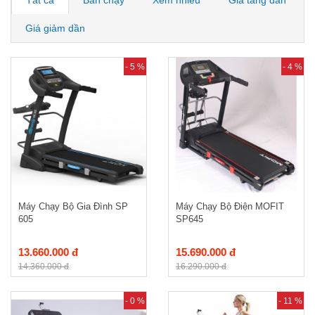
Tất cả
Bán chạy
Xem nhiều
Giá tăng dần
Giá giảm dần
- 5 %
- 4 %
Máy Chạy Bộ Gia Đình SP
Máy Chạy Bộ Điện MOFIT
605
SP645
13.660.000 đ
15.690.000 đ
14.360.000 đ
16.290.000 đ
- 0 %
- 11 %