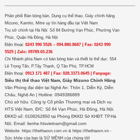
Phân phối Bàn bóng bàn, Dụng cụ thể thao, Giày chính hãng
Mizuno, Kamito, Mitre uy tín hàng đầu tại Việt Nam
Trụ sở chính tại Hà Nội: Số 84 Đường Vạn Phúc, Phường Vạn
Phúc, Quận Hà Đông, Hà Nội
Điện thoại:
0243 990 5526 – 094.880.8687 | Fax: 0243 990
5525 | Zalo: 09789.65.236
Chi Nhánh phía Nam có bàn bóng bàn và thiết bị thể dục: 554
Lê Trọng Tấn, P.Tây Thạnh, Q.Tân Phú, TP.HCM
Điện thoại:
0913 171 487 | Fax: 028.3373.0645 | Fanpage:
Siêu thị thể thao Việt Nam,
Giày Mizuno Chính Hãng
Văn Phòng đại diện tại Nghệ An: Thôn 1, Diễn Kỷ, Diễn
Châu, Nghệ An | Hotline: 0949386889
Chủ sở hữu:
Công ty Cổ phần Thương mại và Dịch vụ
HTS Việt Nam, Đ/C: Số 84 Vạn Phúc, Hà Đông, Hà Nội.
ĐKKD số: 0108262850 tại Phòng ĐKKD Sở KHĐT TP.Hà
Nội. Email: lienhe.htsvietnam@gmail.com
Website: https://thethaovn.com.vn & https://thethaovn.vn -
Sức khỏe của bạn là SỨ MỆNH của chúng tôi!