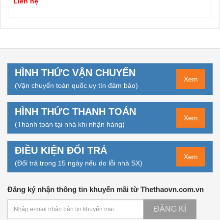
Liên hệ
HÌNH THỨC VẬN CHUYỂN
Xem
(Vận chuyển toàn quốc uy tín đảm bảo)
HÌNH THỨC THANH TOÁN
Xem
(Thanh toán tại nhà khi nhận hàng)
ĐIỀU KIỆN ĐỔI TRẢ
Xem
(Đổi trả trong 15 ngày nếu do lỗi nhà SX)
Đăng ký nhận thông tin khuyến mãi từ Thethaovn.com.vn
ĐĂNG KÍ