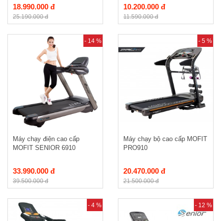
18.990.000 đ
10.200.000 đ
25.190.000 đ
11.590.000 đ
- 14 %
- 5 %
Máy chạy điện cao cấp
Máy chạy bộ cao cấp MOFIT
MOFIT SENIOR 6910
PRO910
33.990.000 đ
20.470.000 đ
39.500.000 đ
21.500.000 đ
- 4 %
- 12 %