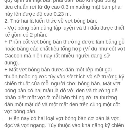
quy định thì mặt bàn phải đảm bảo khi quả bóng
tiêu chuẩn rơi từ độ cao 0,3 m xuống mặt bàn phải
nảy lên được độ cao 0,23 m.
2. Thứ hai là kiến thức về vợt bóng bàn.
- Vợt bóng bàn dùng tập luyện và thi đấu được thiết
kế gồm có 2 phần:
+ Phần cốt vợt bóng bàn thường được làm bằng gỗ
hoặc bằng các chất liệu tổng hợp (Ví dụ như cốt vợt
Cacbon mà hiện nay rất nhiều người đang sử
dụng).
+ Mặt vợt bóng bàn được dán một lớp mút gai
thuận hoặc ngược tùy vào sở thích và sở trường kỹ
chiến thuật của mỗi người chơi bóng bàn. Mặt vợt
bóng bàn có hai màu là đỏ với đen và thường để
phân biệt mặt vợt ở mỗi bên thì người ta thường
dán một mặt đỏ và một mặt đen trên cùng một cốt
vợt bóng bàn.
– Hiện nay có hai loại vợt bóng bàn cơ bản là vợt
dọc và vợt ngang. Tùy thuộc vào khả năng kỹ chiến