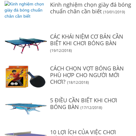
Kinh nghiệm chọn giày đá bóng
chuẩn chân cần biết
(10/01/2019)
CÁC KHÁI NIỆM CƠ BẢN CẦN
BIẾT KHI CHƠI BÓNG BÀN
(19/12/2018)
CÁCH CHỌN VỢT BÓNG BÀN
PHÙ HỢP CHO NGƯỜI MỚI
CHƠI?
(18/12/2018)
5 ĐIỀU CẦN BIẾT KHI CHƠI
BÓNG BÀN
(17/12/2018)
10 LỢI ÍCH CỦA VIỆC CHƠI