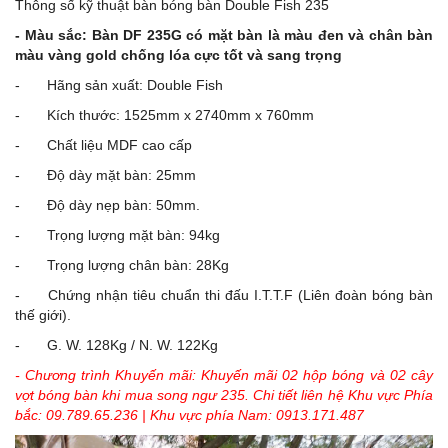
Thông số kỹ thuật bàn bóng bàn Double Fish 235
- Màu sắc: Bàn DF 235G có mặt bàn là màu đen và chân bàn
màu vàng gold chống lóa cực tốt và sang trọng
-
Hãng sản xuất: Double Fish
-
Kích thước: 1525mm x 2740mm x 760mm
-
Chất liệu MDF cao cấp
-
Độ dày mặt bàn: 25mm
-
Độ dày nẹp bàn: 50mm.
-
Trọng lượng mặt bàn: 94kg
-
Trọng lượng chân bàn: 28Kg
-
Chứng nhận tiêu chuẩn thi đấu I.T.T.F (Liên đoàn bóng bàn
thế giới).
-
G. W. 128Kg / N. W. 122Kg
- Chương trình Khuyến mãi: Khuyến mãi 02 hộp bóng và 02 cây
vợt bóng bàn khi mua song ngư 235. Chi tiết liên hệ Khu vực Phía
bắc: 09.789.65.236 | Khu vực phía Nam: 0913.171.487