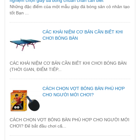
nghiệm chọn giày đá bóng chuẩn chân cần biết
Những đặc điểm của một mẫu giày đá bóng sân cỏ nhân tạo
tốt Bạn ...
CÁC KHÁI NIỆM CƠ BẢN CẦN BIẾT KHI
CHƠI BÓNG BÀN
CÁC KHÁI NIỆM CƠ BẢN CẦN BIẾT KHI CHƠI BÓNG BÀN
(THỜI GIAN, ĐIỂM TIẾP...
CÁCH CHỌN VỢT BÓNG BÀN PHÙ HỢP
CHO NGƯỜI MỚI CHƠI?
CÁCH CHỌN VỢT BÓNG BÀN PHÙ HỢP CHO NGƯỜI MỚI
CHƠI? Để bắt đầu chơi c&...