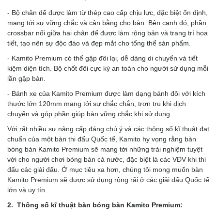
- Bộ chân đế được làm từ thép cao cấp chịu lực, đặc biệt ổn định,
mang tới sự vững chắc và cân bằng cho bàn. Bên cạnh đó, phần
crossbar nối giữa hai chân đế được làm rộng bản và trang trí họa
tiết, tạo nên sự độc đáo và đẹp mắt cho tổng thể sản phẩm.
- Kamito Premium có thể gập đôi lại, dễ dàng di chuyển và tiết
kiệm diện tích. Bộ chốt đôi cực kỳ an toàn cho người sử dụng mỗi
lần gập bàn.
- Bánh xe của Kamito Premium được làm dạng bánh đôi với kích
thước lớn 120mm mang tới sự chắc chắn, trơn tru khi dịch
chuyển và góp phần giúp bàn vững chắc khi sử dụng.
Với rất nhiều sự nâng cấp đáng chú ý và các thông số kĩ thuật đạt
chuẩn của một bàn thi đấu Quốc tế, Kamito hy vọng rằng bàn
bóng bàn Kamito Premium sẽ mang tới những trải nghiệm tuyệt
vời cho người chơi bóng bàn cả nước, đặc biệt là các VĐV khi thi
đấu các giải đấu. Ở mục tiêu xa hơn, chúng tôi mong muốn bàn
Kamito Premium sẽ được sử dụng rộng rãi ở các giải đấu Quốc tế
lớn và uy tín.
2. Thông số kĩ thuật bàn bóng bàn Kamito Premium: