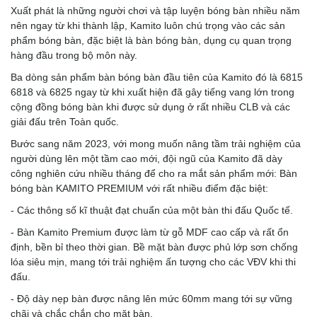
Xuất phát là những người chơi và tập luyện bóng bàn nhiều năm
nên ngay từ khi thành lập, Kamito luôn chú trọng vào các sản
phẩm bóng bàn, đặc biệt là bàn bóng bàn, dụng cụ quan trọng
hàng đầu trong bộ môn này.
Ba dòng sản phẩm bàn bóng bàn đầu tiên của Kamito đó là 6815
6818 và 6825 ngay từ khi xuất hiện đã gây tiếng vang lớn trong
cộng đồng bóng bàn khi được sử dụng ở rất nhiều CLB và các
giải đấu trên Toàn quốc.
Bước sang năm 2023, với mong muốn nâng tầm trải nghiệm của
người dùng lên một tầm cao mới, đội ngũ của Kamito đã dày
công nghiên cứu nhiều tháng để cho ra mắt sản phẩm mới: Bàn
bóng bàn KAMITO PREMIUM với rất nhiều điểm đặc biệt:
- Các thông số kĩ thuật đạt chuẩn của một bàn thi đấu Quốc tế.
- Bàn Kamito Premium được làm từ gỗ MDF cao cấp và rất ổn
định, bền bỉ theo thời gian. Bề mặt bàn được phủ lớp sơn chống
lóa siêu mịn, mang tới trải nghiệm ấn tượng cho các VĐV khi thi
đấu.
- Độ dày nẹp bàn được nâng lên mức 60mm mang tới sự vững
chãi và chắc chắn cho mặt bàn.