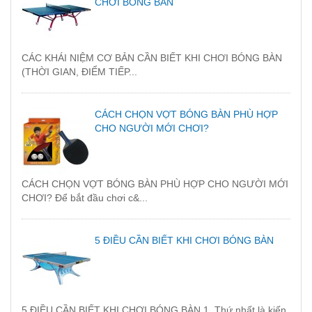
CHƠI BÓNG BÀN
CÁC KHÁI NIỆM CƠ BẢN CẦN BIẾT KHI CHƠI BÓNG BÀN
(THỜI GIAN, ĐIỂM TIẾP...
CÁCH CHỌN VỢT BÓNG BÀN PHÙ HỢP
CHO NGƯỜI MỚI CHƠI?
CÁCH CHỌN VỢT BÓNG BÀN PHÙ HỢP CHO NGƯỜI MỚI
CHƠI? Để bắt đầu chơi c&...
5 ĐIỀU CẦN BIẾT KHI CHƠI BÓNG BÀN
5 ĐIỀU CẦN BIẾT KHI CHƠI BÓNG BÀN 1. Thứ nhất là kiến