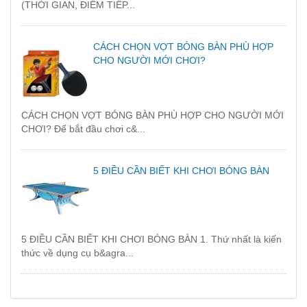
(THỜI GIAN, ĐIỂM TIẾP...
CÁCH CHỌN VỢT BÓNG BÀN PHÙ HỢP
CHO NGƯỜI MỚI CHƠI?
CÁCH CHỌN VỢT BÓNG BÀN PHÙ HỢP CHO NGƯỜI MỚI
CHƠI? Để bắt đầu chơi c&...
5 ĐIỀU CẦN BIẾT KHI CHƠI BÓNG BÀN
5 ĐIỀU CẦN BIẾT KHI CHƠI BÓNG BÀN 1. Thứ nhất là kiến
thức về dụng cụ b&agra...