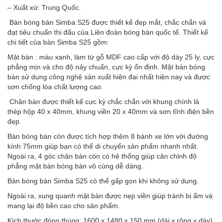
– Xuất xứ: Trung Quốc.
Bàn bóng bàn Simba S25 được thiết kế đẹp mắt, chắc chắn và
đạt tiêu chuẩn thi đấu của Liên đoàn bóng bàn quốc tế. Thiết kế
chi tiết của bàn Simba S25 gồm:
Mặt bàn : màu xanh, làm từ gỗ MDF cao cấp với độ dày 25 ly, cực
phẳng mịn và cho độ nảy chuẩn, cực kỳ ổn định. Mặt bàn bóng
bàn sử dụng công nghệ sản xuất hiện đại nhất hiện nay và được
sơn chống lóa chất lượng cao.
Chân bàn được thiết kế cực kỳ chắc chắn với khung chính là
thép hộp 40 x 40mm, khung viền 20 x 40mm và sơn tĩnh điện bền
đẹp.
Bàn bóng bàn còn được tích hợp thêm 8 bánh xe lớn với đường
kính 75mm giúp bạn có thể di chuyển sản phẩm nhanh nhất.
Ngoài ra, 4 góc chân bàn còn có hệ thống giúp cân chỉnh độ
phẳng mặt bàn bóng bàn vô cùng dễ dàng.
Bàn bóng bàn Simba S25 có thể gấp gọn khi không sử dụng.
Ngoài ra, xung quanh mặt bàn được nẹp viền giúp tránh bị ẩm và
mang lại độ bền cao cho sản phẩm.
Kích thước đóng thùng: 1600 x 1480 x 150 mm (dài x rộng x dày).