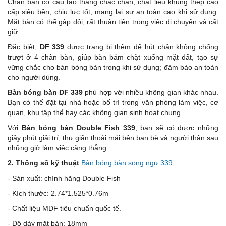
Chân bàn có cấu tạo thẳng chắc chắn, chất liệu khung thép cao
cấp siêu bền, chịu lực tốt, mang lại sự an toàn cao khi sử dụng.
Mặt bàn có thể gập đôi, rất thuận tiện trong việc di chuyển và cất
giữ.
Đặc biệt,
DF 339
được trang bị thêm đế hút chân không chống
trượt ở 4 chân bàn, giúp bàn bám chặt xuống mặt đất, tạo sự
vững chắc cho bàn bóng bàn trong khi sử dụng; đảm bảo an toàn
cho người dùng.
Bàn bóng bàn DF 339
phù hợp với nhiều không gian khác nhau.
Bạn có thể đặt tại nhà hoặc bố trí trong văn phòng làm việc, cơ
quan, khu tập thể hay các không gian sinh hoạt chung...
Với
Bàn bóng bàn Double Fish 339
, bạn sẽ có được những
giây phút giải trí, thư giãn thoải mái bên bạn bè và người thân sau
những giờ làm việc căng thẳng.
2. Thông số kỹ thuật
Bàn bóng bàn song ngư 339
- Sản xuất: chính hãng Double Fish
- Kích thước: 2.74*1.525*0.76m
- Chất liệu MDF tiêu chuẩn quốc tế.
- Độ dày mặt bàn: 18mm