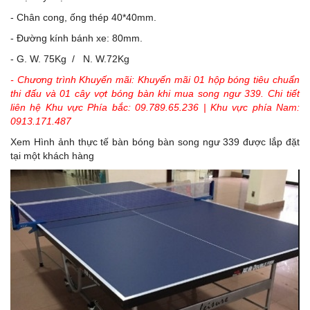
- Chân cong, ống thép 40*40mm.
- Đường kính bánh xe: 80mm.
- G. W. 75Kg / N. W.72Kg
- Chương trình Khuyến mãi: Khuyến mãi 01 hộp bóng tiêu chuẩn
thi đấu và 01 cây vợt bóng bàn khi mua song ngư 339. Chi tiết
liên hệ Khu vực Phía bắc: 09.789.65.236 | Khu vực phía Nam:
0913.171.487
Xem Hình ảnh thực tế bàn bóng bàn song ngư 339 được lắp đặt
tại một khách hàng