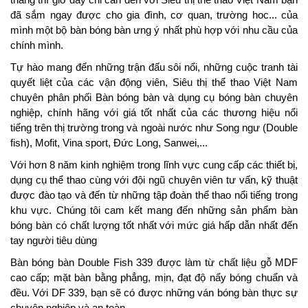
đã sắm ngay được cho gia đình, cơ quan, trường hoc... của
mình một bộ bàn bóng bàn ưng ý nhất phù hợp với nhu cầu của
chính mình.
Tự hào mang đến những trận đấu sôi nổi, những cuộc tranh tài
quyết liệt của các vận động viên, Siêu thị thể thao Việt Nam
chuyên phân phối Bàn bóng bàn và dụng cụ bóng bàn chuyên
nghiệp, chính hãng với giá tốt nhất của các thương hiệu nổi
tiếng trên thị trường trong và ngoài nước như Song ngư (Double
fish), Mofit, Vina sport, Đức Long, Sanwei,...
Với hơn 8 năm kinh nghiệm trong lĩnh vực cung cấp các thiết bị,
dụng cụ thể thao cùng với đội ngũ chuyên viên tư vấn, kỹ thuật
được đào tạo và đến từ những tập đoàn thể thao nổi tiếng trong
khu vực. Chúng tôi cam kết mang đến những sản phẩm bàn
bóng bàn có chất lượng tốt nhất với mức giá hấp dẫn nhất đến
tay người tiêu dùng
Bàn bóng bàn Double Fish 339 được làm từ chất liệu gỗ MDF
cao cấp; mặt bàn bằng phẳng, mịn, đạt độ nẩy bóng chuẩn và
đều. Với DF 339, bạn sẽ có được những ván bóng bàn thực sự
chuyên nghiệp và an toàn.