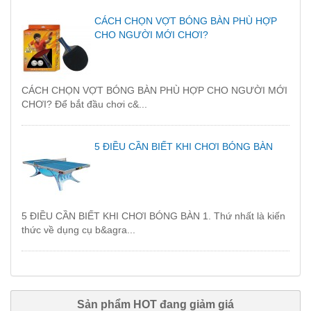
CÁCH CHỌN VỢT BÓNG BÀN PHÙ HỢP
CHO NGƯỜI MỚI CHƠI?
CÁCH CHỌN VỢT BÓNG BÀN PHÙ HỢP CHO NGƯỜI MỚI
CHƠI? Để bắt đầu chơi c&...
5 ĐIỀU CẦN BIẾT KHI CHƠI BÓNG BÀN
5 ĐIỀU CẦN BIẾT KHI CHƠI BÓNG BÀN 1. Thứ nhất là kiến
thức về dụng cụ b&agra...
Sản phẩm HOT đang giảm giá