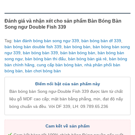
Đánh giá và nhận xét cho sản phẩm Bàn Bóng Bàn
Song ngư Double Fish 339
Tag:
bàn đánh bóng bàn song ngư 339
,
bàn bóng bàn df 339
,
bàn bóng bàn double fish 339
,
bàn bóng bàn
,
bàn bóng bàn song
ngư 339
,
bàn bóng bàn 339
,
bán bàn bóng bàn
,
bàn bóng bàn
song ngư
,
bàn bóng bàn thi đấu
,
bàn bóng bàn giá rẻ
,
bàn bóng
bàn chính hãng
,
cung cấp bàn bóng bàn
,
nhà phân phối bàn
bóng bàn
,
bàn chơi bóng bàn
Điểm nổi bật của sản phẩm này
Bàn bóng bàn Song ngư-Double Fish 339 được làm từ chất
liệu gỗ MDF cao cấp; mặt bàn bằng phẳng, mịn, đạt độ nẩy
bóng chuẩn và đều. Với DF 339, LH: 09.789.65.236
Cam kết về sản phẩm