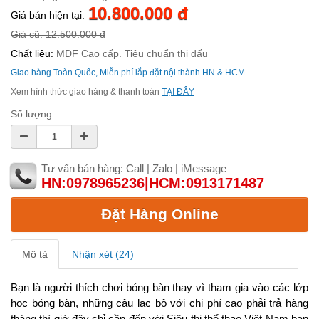
10.800.000 đ
Giá bán hiện tại:
Giá cũ: 12.500.000 đ
Chất liệu:
MDF Cao cấp. Tiêu chuẩn thi đấu
Giao hàng Toàn Quốc, Miễn phí lắp đặt nội thành HN & HCM
Xem hình thức giao hàng & thanh toán
TẠI ĐÂY
Số lượng
Tư vấn bán hàng: Call | Zalo | iMessage
HN:0978965236|HCM:0913171487
Đặt Hàng Online
Mô tả
Nhận xét (24)
Bạn là người thích chơi bóng bàn thay vì tham gia vào các lớp
học bóng bàn, những câu lạc bộ với chi phí cao phải trả hàng
tháng thì giờ đây chỉ cần đến với Siêu thị thể thao Việt Nam bạn