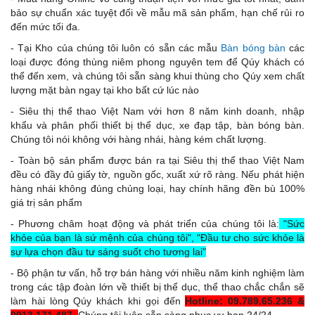
bảo sự chuẩn xác tuyệt đối về mẫu mã sản phẩm, hạn chế rủi ro
đến mức tối đa.
- Tại Kho của chúng tôi luôn có sẵn các mẫu
Bàn bóng bàn
các
loại được đóng thùng niêm phong nguyên tem để Qúy khách có
thể đến xem, và chúng tôi sẵn sàng khui thùng cho Qúy xem chất
lượng mặt bàn ngay tại kho bất cứ lúc nào
- Siêu thị thể thao Việt Nam với hơn 8 năm kinh doanh, nhập
khẩu và phân phối thiết bị thể dục, xe đạp tập, bàn bóng bàn.
Chúng tôi nói không với hàng nhái, hàng kém chất lượng.
- Toàn bộ sản phẩm được bán ra tại Siêu thị thể thao Việt Nam
đều có đầy đủ giấy tờ, nguồn gốc, xuất xứ rõ ràng. Nếu phát hiện
hàng nhái không đúng chủng loại, hay chính hãng đền bù 100%
giá trị sản phẩm
- Phương châm hoạt động và phát triển của chúng tôi là:
"Sức
khỏe của bạn là sứ mệnh của chúng tôi", "Đầu tư cho sức khỏe là
sự lựa chọn đầu tư sáng suốt cho tương lai"
- Bộ phận tư vấn, hỗ trợ bán hàng với nhiều năm kinh nghiệm làm
trong các tập đoàn lớn về thiết bị thể dục, thể thao chắc chắn sẽ
làm hài lòng Qúy khách khi gọi đến
Hotline: 09.789.65.236 &