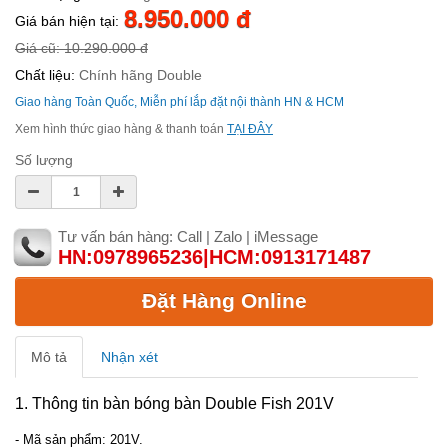
8.950.000 đ
Giá bán hiện tại:
Giá cũ: 10.290.000 đ
Chất liệu:
Chính hãng Double
Giao hàng Toàn Quốc, Miễn phí lắp đặt nội thành HN & HCM
Xem hình thức giao hàng & thanh toán
TẠI ĐÂY
Số lượng
Tư vấn bán hàng: Call | Zalo | iMessage
HN:0978965236|HCM:0913171487
Đặt Hàng Online
Mô tả
Nhận xét
1. Thông tin bàn bóng bàn Double Fish 201V
- Mã sản phẩm: 201V.