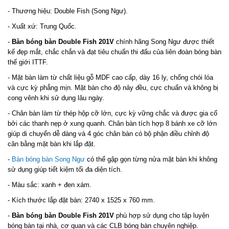
- Thương hiệu: Double Fish (Song Ngư).
- Xuất xứ: Trung Quốc.
-
Bàn bóng bàn Double Fish 201V
chính hãng Song Ngư được thiết
kế đẹp mắt, chắc chắn và đạt tiêu chuẩn thi đấu của liên đoàn bóng bàn
thế giới ITTF.
- Mặt bàn làm từ chất liệu gỗ MDF cao cấp, dày 16 ly, chống chói lóa
và cực kỳ phẳng mịn. Mặt bàn cho độ nảy đều, cực chuẩn và không bị
cong vênh khi sử dụng lâu ngày.
- Chân bàn làm từ thép hộp cỡ lớn, cực kỳ vững chắc và được gia cố
bởi các thanh nẹp ở xung quanh. Chân bàn tích hợp 8 bánh xe cỡ lớn
giúp di chuyển dễ dàng và 4 góc chân bàn có bộ phận điều chỉnh độ
cân bằng mặt bàn khi lắp đặt.
-
Bàn bóng bàn Song Ngư
có thể gập gọn từng nửa mặt bàn khi không
sử dụng giúp tiết kiệm tối đa diện tích.
- Màu sắc: xanh + đen xám.
- Kích thước lắp đặt bàn: 2740 x 1525 x 760 mm.
-
Bàn bóng bàn Double Fish 201V
phù hợp sử dụng cho tập luyện
bóng bàn tại nhà, cơ quan và các CLB bóng bàn chuyên nghiệp.