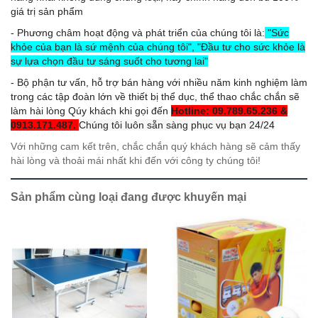
giá trị sản phẩm
- Phương châm hoạt động và phát triển của chúng tôi là:
"Sức
khỏe của bạn là sứ mệnh của chúng tôi", "Đầu tư cho sức khỏe là
sự lựa chọn đầu tư sáng suốt cho tương lai"
- Bộ phận tư vấn, hỗ trợ bán hàng với nhiều năm kinh nghiệm làm
trong các tập đoàn lớn về thiết bị thể dục, thể thao chắc chắn sẽ
làm hài lòng Qúy khách khi gọi đến
Hotline: 09.789.65.236 &
0913.171.487.
Chúng tôi luôn sẵn sàng phục vụ bạn 24/24
Với những cam kết trên, chắc chắn quý khách hàng sẽ cảm thấy
hài lòng và thoải mái nhất khi đến với công ty chúng tôi!
Sản phẩm cùng loại đang được khuyến mại