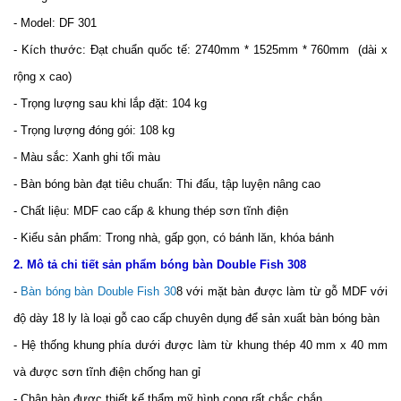
- Model: DF 301
- Kích thước: Đạt chuẩn quốc tế: 2740mm * 1525mm * 760mm (dài x
rộng x cao)
- Trọng lượng sau khi lắp đặt: 104 kg
- Trọng lượng đóng gói: 108 kg
- Màu sắc: Xanh ghi tối màu
- Bàn bóng bàn đạt tiêu chuẩn: Thi đấu, tập luyện nâng cao
- Chất liệu: MDF cao cấp & khung thép sơn tĩnh điện
- Kiểu sản phẩm: Trong nhà, gấp gọn, có bánh lăn, khóa bánh
2. Mô tả chi tiết sản phẩm bóng bàn Double Fish 308
-
Bàn bóng bàn Double Fish 30
8 với mặt bàn được làm từ gỗ MDF với
độ dày 18 ly là loại gỗ cao cấp chuyên dụng để sản xuất bàn bóng bàn
- Hệ thống khung phía dưới được làm từ khung thép 40 mm x 40 mm
và được sơn tĩnh điện chống han gỉ
- Chân bàn được thiết kế thẩm mỹ hình cong rất chắc chắn