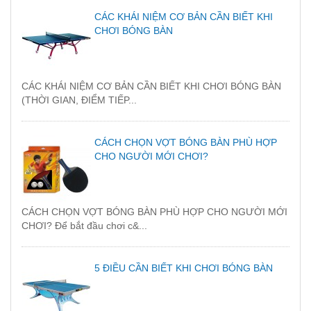
CÁC KHÁI NIỆM CƠ BẢN CẦN BIẾT KHI
CHƠI BÓNG BÀN
CÁC KHÁI NIỆM CƠ BẢN CẦN BIẾT KHI CHƠI BÓNG BÀN
(THỜI GIAN, ĐIỂM TIẾP...
CÁCH CHỌN VỢT BÓNG BÀN PHÙ HỢP
CHO NGƯỜI MỚI CHƠI?
CÁCH CHỌN VỢT BÓNG BÀN PHÙ HỢP CHO NGƯỜI MỚI
CHƠI? Để bắt đầu chơi c&...
5 ĐIỀU CẦN BIẾT KHI CHƠI BÓNG BÀN