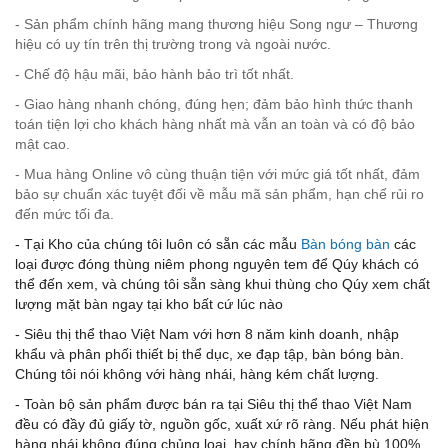
- Sản phẩm chính hãng mang thương hiệu Song ngư – Thương
hiệu có uy tín trên thị trường trong và ngoài nước.
- Chế độ hậu mãi, bảo hành bảo trì tốt nhất.
- Giao hàng nhanh chóng, đúng hẹn; đảm bảo hình thức thanh
toán tiện lợi cho khách hàng nhất mà vẫn an toàn và có độ bảo
mật cao.
- Mua hàng Online vô cùng thuận tiện với mức giá tốt nhất, đảm
bảo sự chuẩn xác tuyệt đối về mẫu mã sản phẩm, hạn chế rủi ro
đến mức tối đa.
- Tại Kho của chúng tôi luôn có sẵn các mẫu
Bàn bóng bàn
các
loại được đóng thùng niêm phong nguyên tem để Qúy khách có
thể đến xem, và chúng tôi sẵn sàng khui thùng cho Qúy xem chất
lượng mặt bàn ngay tại kho bất cứ lúc nào
- Siêu thị thể thao Việt Nam với hơn 8 năm kinh doanh, nhập
khẩu và phân phối thiết bị thể dục, xe đạp tập, bàn bóng bàn.
Chúng tôi nói không với hàng nhái, hàng kém chất lượng.
- Toàn bộ sản phẩm được bán ra tại Siêu thị thể thao Việt Nam
đều có đầy đủ giấy tờ, nguồn gốc, xuất xứ rõ ràng. Nếu phát hiện
hàng nhái không đúng chủng loại, hay chính hãng đền bù 100%