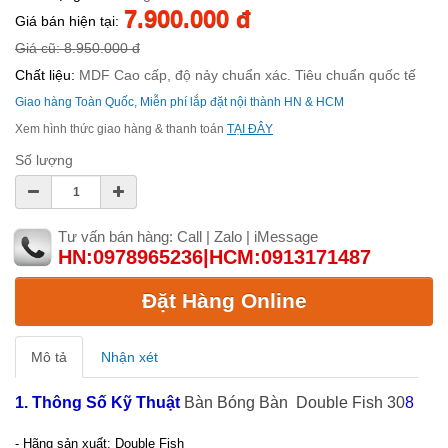
7.900.000 đ
Giá bán hiện tại:
Giá cũ: 8.950.000 đ
Chất liệu:
MDF Cao cấp, độ nảy chuẩn xác. Tiêu chuẩn quốc tế
Giao hàng Toàn Quốc, Miễn phí lắp đặt nội thành HN & HCM
Xem hình thức giao hàng & thanh toán
TẠI ĐÂY
Số lượng
Tư vấn bán hàng: Call | Zalo | iMessage
HN:0978965236|HCM:0913171487
Đặt Hàng Online
Mô tả
Nhận xét
1. Thông Số Kỹ Thuật
Bàn Bóng Bàn Double Fish 30
8
- Hãng sản xuất: Double Fish