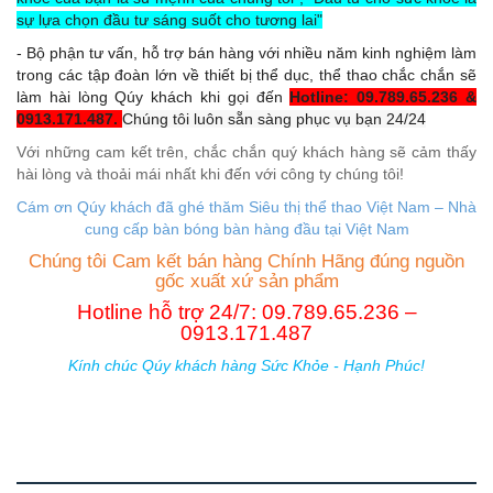
sự lựa chọn đầu tư sáng suốt cho tương lai"
- Bộ phận tư vấn, hỗ trợ bán hàng với nhiều năm kinh nghiệm làm
trong các tập đoàn lớn về thiết bị thể dục, thể thao chắc chắn sẽ
làm hài lòng Qúy khách khi gọi đến
Hotline: 09.789.65.236 &
0913.171.487.
Chúng tôi luôn sẵn sàng phục vụ bạn 24/24
Với những cam kết trên, chắc chắn quý khách hàng sẽ cảm thấy
hài lòng và thoải mái nhất khi đến với công ty chúng tôi!
Cám ơn Qúy khách đã ghé thăm Siêu thị thể thao Việt Nam – Nhà
cung cấp b
àn bóng bàn hàng đầu tại Việt Nam
Chúng tôi Cam kết bán hàng Chính Hãng đúng nguồn
gốc xuất xứ sản phẩm
Hotline hỗ trợ 24/7: 09.789.65.236 –
0913.171.487
Kính chúc Qúy khách hàng Sức Khỏe - Hạnh Phúc!