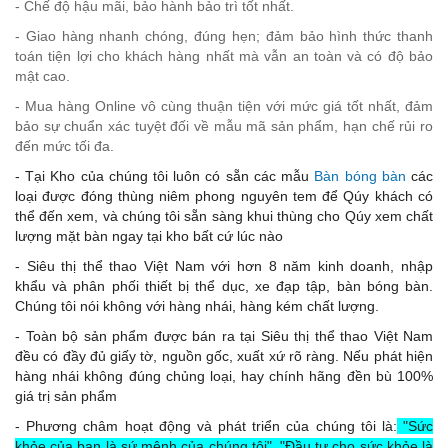
- Chế độ hậu mãi, bảo hành bảo trì tốt nhất.
- Giao hàng nhanh chóng, đúng hẹn; đảm bảo hình thức thanh
toán tiện lợi cho khách hàng nhất mà vẫn an toàn và có độ bảo
mật cao.
- Mua hàng Online vô cùng thuận tiện với mức giá tốt nhất, đảm
bảo sự chuẩn xác tuyệt đối về mẫu mã sản phẩm, hạn chế rủi ro
đến mức tối đa.
- Tại Kho của chúng tôi luôn có sẵn các mẫu
Bàn bóng bàn
các
loại được đóng thùng niêm phong nguyên tem để Qúy khách có
thể đến xem, và chúng tôi sẵn sàng khui thùng cho Qúy xem chất
lượng mặt bàn ngay tại kho bất cứ lúc nào
- Siêu thị thể thao Việt Nam với hơn 8 năm kinh doanh, nhập
khẩu và phân phối thiết bị thể dục, xe đạp tập, bàn bóng bàn.
Chúng tôi nói không với hàng nhái, hàng kém chất lượng.
- Toàn bộ sản phẩm được bán ra tại Siêu thị thể thao Việt Nam
đều có đầy đủ giấy tờ, nguồn gốc, xuất xứ rõ ràng. Nếu phát hiện
hàng nhái không đúng chủng loại, hay chính hãng đền bù 100%
giá trị sản phẩm
- Phương châm hoạt động và phát triển của chúng tôi là:
"Sức
khỏe của bạn là sứ mệnh của chúng tôi", "Đầu tư cho sức khỏe là