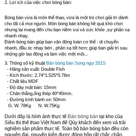
2. Lợi ích của việc chơi bóng bàn:
Bóng bàn vừa là môn thể thao, vừa là một trò chơi giải trí dành
cho tất cả mọi người. Môn bóng bàn không hề quá khó chơi
nhưng lại mang đến cho bạn niềm vui và sức khỏe ,sự phản xạ
nhanh nhạy.
Đánh bóng bàn giúp bạn vận động toàn cơ thể : di chuyển
nhanh, đầu óc nhạy bén , phản xạ tốt hơn; giúp bạn giải trí sau
những giờ lao động và làm việc mệt mỏi...
3. Thông số kỹ thuật
Bàn bóng bàn Song ngư 201S
- Hãng sản xuất: Double Fish
- Kích thước: 2.74*1.525*0.76m
- Chất liệu MDF
- Độ dày mặt bàn: 15mm
- Chân thẳng,ống thép 40*40mm.
- Đường kính bánh xe: 50mm
G. W. 78Kg N. W.75Kg
Dưới đây là hình ảnh thực tế
Bàn bóng bàn
tại kho của
Siêu thị thể thao Việt Nam
để Qúy khách đến xem và trải
nghiệm sản phẩm thực tế. Toàn bộ bàn bóng bàn đều còn
nguyên đai, nguyên kiện được đóng hộp rất chắc chắn.