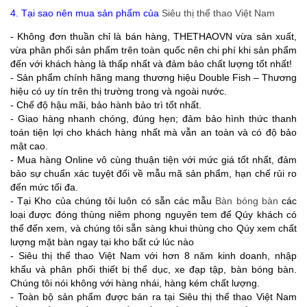
4. Tại sao nên mua sản phẩm của
Siêu thị thể thao Việt Nam
- Không đơn thuần chỉ là bán hàng, THETHAOVN vừa sản xuất,
vừa phân phối sản phẩm trên toàn quốc nên chi phí khi sản phẩm
đến với khách hàng là thấp nhất và đảm bảo chất lượng tốt nhất!
- Sản phẩm chính hãng mang thương hiệu Double Fish – Thương
hiệu có uy tín trên thị trường trong và ngoài nước.
- Chế độ hậu mãi, bảo hành bảo trì tốt nhất.
- Giao hàng nhanh chóng, đúng hẹn; đảm bảo hình thức thanh
toán tiện lợi cho khách hàng nhất mà vẫn an toàn và có độ bảo
mật cao.
- Mua hàng Online vô cùng thuận tiện với mức giá tốt nhất, đảm
bảo sự chuẩn xác tuyệt đối về mẫu mã sản phẩm, hạn chế rủi ro
đến mức tối đa.
- T
ại Kho của chúng tôi luôn có sẵn các mẫu
Bàn bóng bàn
các
loại được đóng thùng niêm phong nguyên tem để Qúy khách có
thể đến xem, và chúng tôi sẵn sàng khui thùng cho Qúy xem chất
lượng mặt bàn ngay tại kho bất cứ lúc nào
- Siêu thị thể thao Việt Nam với hơn 8 năm kinh doanh, nhập
khẩu và phân phối thiết bị thể dục, xe đạp tập, bàn bóng bàn.
Chúng tôi nói không với hàng nhái, hàng kém chất lượng.
- Toàn bộ sản phẩm được bán ra tại Siêu thị thể thao Việt Nam