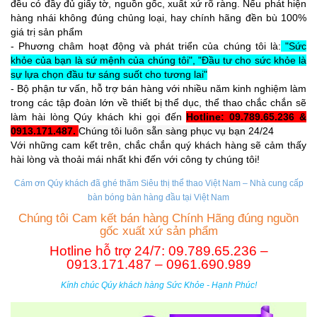
đều có đầy đủ giấy tờ, nguồn gốc, xuất xứ rõ ràng. Nếu phát hiện
hàng nhái không đúng chủng loại, hay chính hãng đền bù 100%
giá trị sản phẩm
- Phương châm hoạt động và phát triển của chúng tôi là:
"Sức
khỏe của bạn là sứ mệnh của chúng tôi", "Đầu tư cho sức khỏe là
sự lựa chọn đầu tư sáng suốt cho tương lai"
- Bộ phận tư vấn, hỗ trợ bán hàng với nhiều năm kinh nghiệm làm
trong các tập đoàn lớn về thiết bị thể dục, thể thao chắc chắn sẽ
làm hài lòng Qúy khách khi gọi đến
Hotline: 09.789.65.236 &
0913.171.487.
Chúng tôi luôn sẵn sàng phục vụ bạn 24/24
Với những cam kết trên, chắc chắn quý khách hàng sẽ cảm thấy
hài lòng và thoải mái nhất khi đến với công ty chúng tôi!
Cám ơn Qúy khách đã ghé thăm Siêu thị thể thao Việt Nam – Nhà cung cấp
b
àn bóng bàn hàng đầu tại Việt Nam
Chúng tôi Cam kết bán hàng Chính Hãng đúng nguồn
gốc xuất xứ sản phẩm
Hotline hỗ trợ 24/7: 09.789.65.236 –
0913.171.487 – 0961.690.989
Kính chúc Qúy khách hàng Sức Khỏe - Hạnh Phúc!