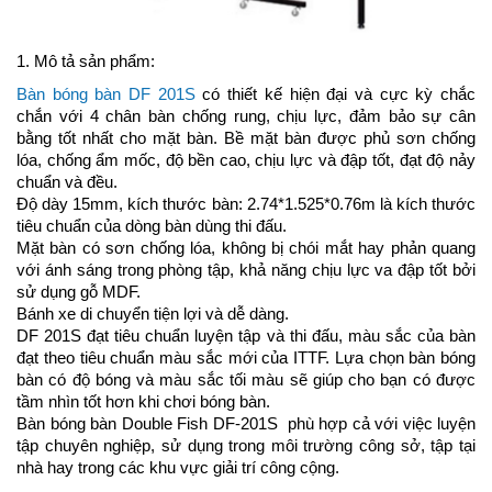
1. Mô tả sản phẩm:
Bàn bóng bàn DF 201S
có thiết kế hiện đại và cực kỳ chắc
chắn với 4 chân bàn chống rung, chịu lực, đảm bảo sự cân
bằng tốt nhất cho mặt bàn. Bề mặt bàn được phủ sơn chống
lóa, chống ẩm mốc, độ bền cao, chịu lực và đập tốt, đạt độ nảy
chuẩn và đều.
Độ dày 15mm, kích thước bàn: 2.74*1.525*0.76m là kích thước
tiêu chuẩn của dòng bàn dùng thi đấu.
Mặt bàn có sơn chống lóa, không bị chói mắt hay phản quang
với ánh sáng trong phòng tập, khả năng chịu lực va đập tốt bởi
sử dụng gỗ MDF.
Bánh xe di chuyển tiện lợi và dễ dàng.
DF 201S đạt tiêu chuẩn luyện tập và thi đấu, màu sắc của bàn
đạt theo tiêu chuẩn màu sắc mới của ITTF. Lựa chọn bàn bóng
bàn có độ bóng và màu sắc tối màu sẽ giúp cho bạn có được
tầm nhìn tốt hơn khi chơi bóng bàn.
Bàn bóng bàn Double Fish DF-201S phù hợp cả với việc luyện
tập chuyên nghiệp, sử dụng trong môi trường công sở, tập tại
nhà hay trong các khu vực giải trí công cộng.