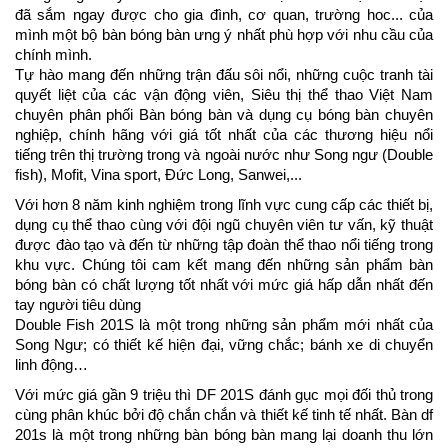
đã sắm ngay được cho gia đình, cơ quan, trường hoc... của
mình một bộ bàn bóng bàn ưng ý nhất phù hợp với nhu cầu của
chính mình.
Tự hào mang đến những trận đấu sôi nổi, những cuộc tranh tài
quyết liệt của các vận động viên, Siêu thị thể thao Việt Nam
chuyên phân phối Bàn bóng bàn và dụng cụ bóng bàn chuyên
nghiệp, chính hãng với giá tốt nhất của các thương hiệu nổi
tiếng trên thị trường trong và ngoài nước như Song ngư (Double
fish), Mofit, Vina sport, Đức Long, Sanwei,...
Với hơn 8 năm kinh nghiệm trong lĩnh vực cung cấp các thiết bị,
dụng cụ thể thao cùng với đội ngũ chuyên viên tư vấn, kỹ thuật
được đào tạo và đến từ những tập đoàn thể thao nổi tiếng trong
khu vực. Chúng tôi cam kết mang đến những sản phẩm bàn
bóng bàn có chất lượng tốt nhất với mức giá hấp dẫn nhất đến
tay người tiêu dùng
Double Fish 201S là một trong những sản phẩm mới nhất của
Song Ngư; có thiết kế hiện đại, vững chắc; bánh xe di chuyển
linh động…
Với mức giá gần 9 triệu thì DF 201S đánh gục mọi đối thủ trong
cùng phân khúc bởi độ chắn chắn và thiết kế tinh tế nhất. Bàn df
201s là một trong những bàn bóng bàn mang lại doanh thu lớn