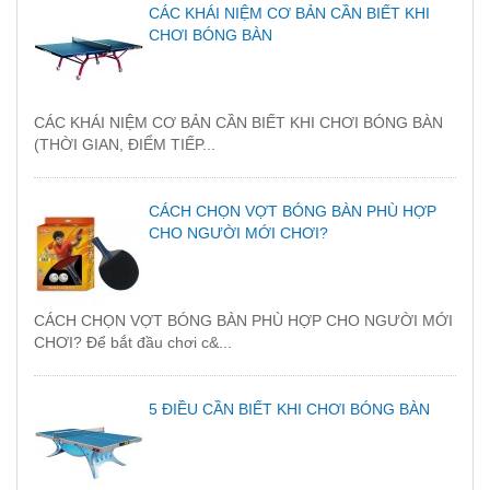
CÁC KHÁI NIỆM CƠ BẢN CẦN BIẾT KHI
CHƠI BÓNG BÀN
CÁC KHÁI NIỆM CƠ BẢN CẦN BIẾT KHI CHƠI BÓNG BÀN
(THỜI GIAN, ĐIỂM TIẾP...
CÁCH CHỌN VỢT BÓNG BÀN PHÙ HỢP
CHO NGƯỜI MỚI CHƠI?
CÁCH CHỌN VỢT BÓNG BÀN PHÙ HỢP CHO NGƯỜI MỚI
CHƠI? Để bắt đầu chơi c&...
5 ĐIỀU CẦN BIẾT KHI CHƠI BÓNG BÀN