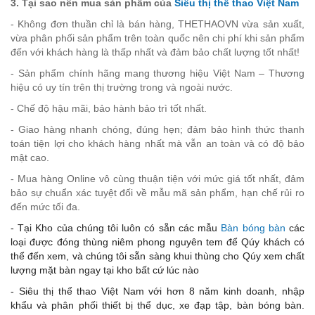
3. Tại sao nên mua sản phẩm của
Siêu thị thể thao Việt Nam
- Không đơn thuần chỉ là bán hàng, THETHAOVN vừa sản xuất,
vừa phân phối sản phẩm trên toàn quốc nên chi phí khi sản phẩm
đến với khách hàng là thấp nhất và đảm bảo chất lượng tốt nhất!
- Sản phẩm chính hãng mang thương hiệu Việt Nam – Thương
hiệu có uy tín trên thị trường trong và ngoài nước.
- Chế độ hậu mãi, bảo hành bảo trì tốt nhất.
- Giao hàng nhanh chóng, đúng hẹn; đảm bảo hình thức thanh
toán tiện lợi cho khách hàng nhất mà vẫn an toàn và có độ bảo
mật cao.
- Mua hàng Online vô cùng thuận tiện với mức giá tốt nhất, đảm
bảo sự chuẩn xác tuyệt đối về mẫu mã sản phẩm, hạn chế rủi ro
đến mức tối đa.
- Tại Kho của chúng tôi luôn có sẵn các mẫu
Bàn bóng bàn
các
loại được đóng thùng niêm phong nguyên tem để Qúy khách có
thể đến xem, và chúng tôi sẵn sàng khui thùng cho Qúy xem chất
lượng mặt bàn ngay tại kho bất cứ lúc nào
- Siêu thị thể thao Việt Nam với hơn 8 năm kinh doanh, nhập
khẩu và phân phối thiết bị thể dục, xe đạp tập, bàn bóng bàn.