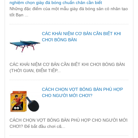
nghiệm chọn giày đá bóng chuẩn chân cần biết
Những đặc điểm của một mẫu giày đá bóng sân cỏ nhân tạo
tốt Bạn ...
CÁC KHÁI NIỆM CƠ BẢN CẦN BIẾT KHI
CHƠI BÓNG BÀN
CÁC KHÁI NIỆM CƠ BẢN CẦN BIẾT KHI CHƠI BÓNG BÀN
(THỜI GIAN, ĐIỂM TIẾP...
CÁCH CHỌN VỢT BÓNG BÀN PHÙ HỢP
CHO NGƯỜI MỚI CHƠI?
CÁCH CHỌN VỢT BÓNG BÀN PHÙ HỢP CHO NGƯỜI MỚI
CHƠI? Để bắt đầu chơi c&...