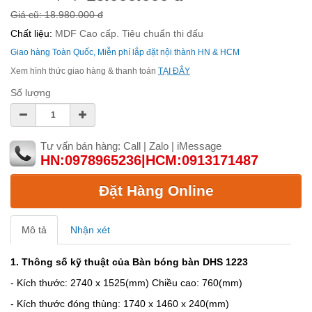
Giá cũ: 18.980.000 đ
Chất liệu:
MDF Cao cấp. Tiêu chuẩn thi đấu
Giao hàng Toàn Quốc, Miễn phí lắp đặt nội thành HN & HCM
Xem hình thức giao hàng & thanh toán
TẠI ĐÂY
Số lượng
Tư vấn bán hàng: Call | Zalo | iMessage
HN:0978965236|HCM:0913171487
Đặt Hàng Online
Mô tả
Nhận xét
1. Thông số kỹ thuật của Bàn bóng bàn DHS 1223
- Kích thước: 2740 x 1525(mm)
Chiều cao: 760(mm)
- Kích thước đóng thùng: 1740 x 1460 x 240(mm)