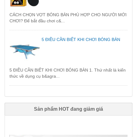
CÁCH CHỌN VỢT BÓNG BÀN PHÙ HỢP CHO NGƯỜI MỚI
CHƠI? Để bắt đầu chơi c&...
5 ĐIỀU CẦN BIẾT KHI CHƠI BÓNG BÀN
5 ĐIỀU CẦN BIẾT KHI CHƠI BÓNG BÀN 1. Thứ nhất là kiến
thức về dụng cụ b&agra...
Sản phẩm HOT đang giảm giá