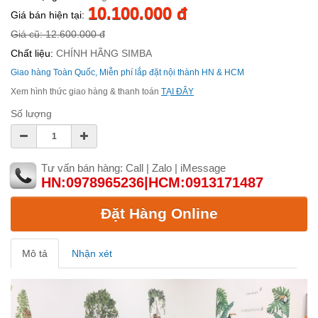
10.100.000 đ
Giá bán hiện tại:
Giá cũ: 12.600.000 đ
Chất liệu:
CHÍNH HÃNG SIMBA
Giao hàng Toàn Quốc, Miễn phí lắp đặt nội thành HN & HCM
Xem hình thức giao hàng & thanh toán
TẠI ĐÂY
Số lượng
Tư vấn bán hàng: Call | Zalo | iMessage
HN:0978965236|HCM:0913171487
Đặt Hàng Online
Mô tả
Nhận xét