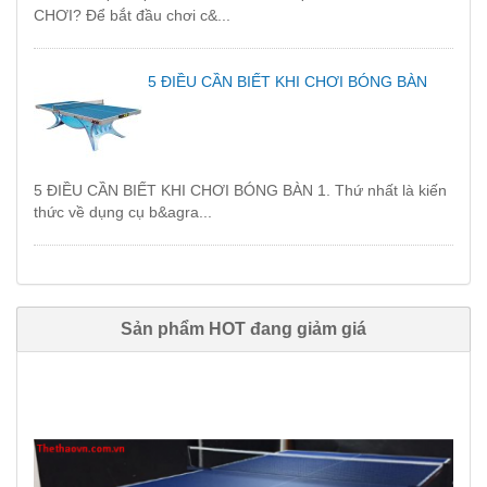
CHƠI? Để bắt đầu chơi c&...
5 ĐIỀU CẦN BIẾT KHI CHƠI BÓNG BÀN
5 ĐIỀU CẦN BIẾT KHI CHƠI BÓNG BÀN 1. Thứ nhất là kiến
thức về dụng cụ b&agra...
Sản phẩm HOT đang giảm giá