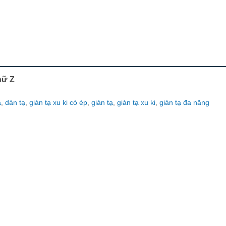
hữ Z
ạ
,
dàn tạ
,
giàn tạ xu ki có ép
,
giàn tạ
,
giàn tạ xu ki
,
giàn tạ đa năng