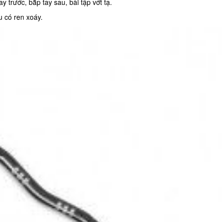
y trước, bắp tay sau, bài tập vớt tạ.
 có ren xoáy.