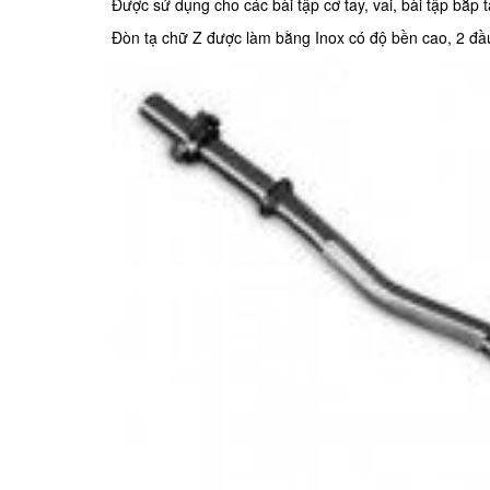
Được sử dụng cho các bài tập cơ tay, vai, bài tập bắp ta
Đòn tạ chữ Z được làm bằng Inox có độ bền cao, 2 đầu