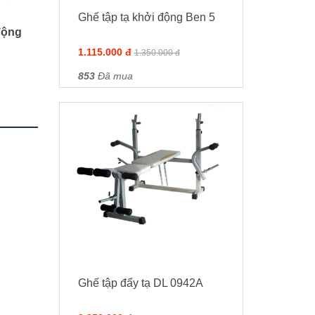
Ghế tập tạ khởi động Ben 5
động
1.115.000 đ
1.350.000 đ
853
Đã mua
Ghế tập đẩy tạ DL 0942A