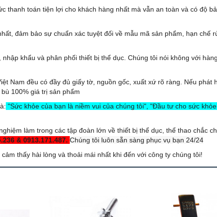
c thanh toán tiện lợi cho khách hàng nhất mà vẫn an toàn và có độ b
 nhất, đảm bảo sự chuẩn xác tuyệt đối về mẫu mã sản phẩm, hạn chế rủ
 nhập khẩu và phân phối thiết bị thể dục. Chúng tôi nói không với hàng
Việt Nam đều có đầy đủ giấy tờ, nguồn gốc, xuất xứ rõ ràng. Nếu phát 
 bù 100% giá trị sản phẩm
à:
"Sức khỏe của bạn là niềm vui của chúng tôi", "Đầu tư cho sức khỏe
nghiệm làm trong các tập đoàn lớn về thiết bị thể dục, thể thao chắc c
5.236 & 0913.171.487.
Chúng tôi luôn sẵn sàng phục vụ bạn 24/24
ảm thấy hài lòng và thoải mái nhất khi đến với công ty chúng tôi!