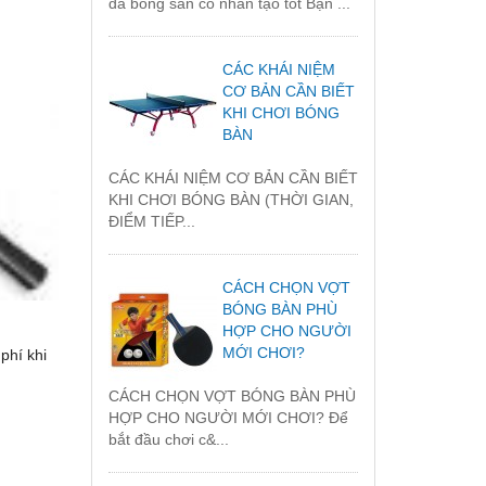
đá bóng sân cỏ nhân tạo tốt Bạn ...
CÁC KHÁI NIỆM
CƠ BẢN CẦN BIẾT
KHI CHƠI BÓNG
BÀN
CÁC KHÁI NIỆM CƠ BẢN CẦN BIẾT
KHI CHƠI BÓNG BÀN (THỜI GIAN,
ĐIỂM TIẾP...
CÁCH CHỌN VỢT
BÓNG BÀN PHÙ
HỢP CHO NGƯỜI
MỚI CHƠI?
phí khi
CÁCH CHỌN VỢT BÓNG BÀN PHÙ
HỢP CHO NGƯỜI MỚI CHƠI? Để
bắt đầu chơi c&...