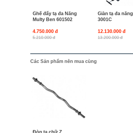
Ghế đẩy tạ đa Năng
Giàn tạ đa năn
Multy Ben 601502
3001C
4.750.000 đ
12.130.000 đ
5.210.000 đ
13.200.000 đ
Các Sản phẩm nên mua cùng
Đòn tạ chữ Z