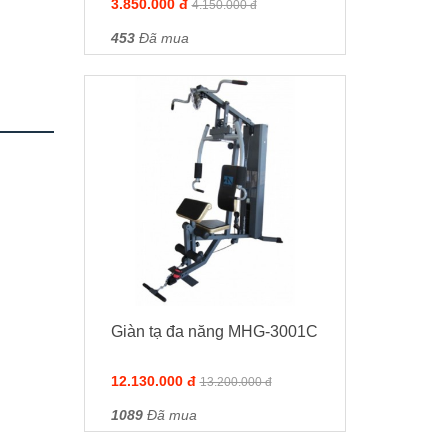
3.850.000 đ
4.150.000 đ
453
Đã mua
Giàn tạ đa năng MHG-3001C
12.130.000 đ
13.200.000 đ
1089
Đã mua