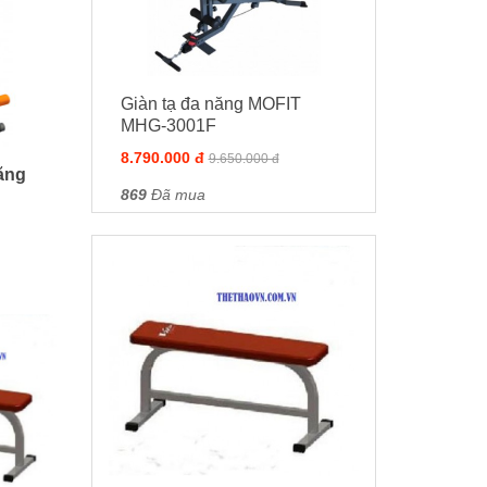
Giàn tạ đa năng MOFIT
MHG-3001F
8.790.000 đ
9.650.000 đ
ăng
869
Đã mua