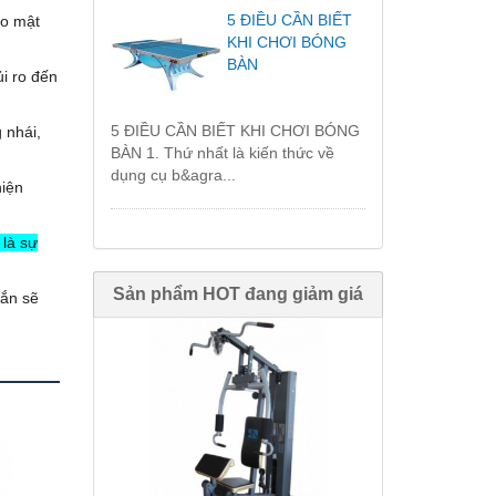
5 ĐIỀU CẦN BIẾT
ảo mật
KHI CHƠI BÓNG
BÀN
i ro đến
5 ĐIỀU CẦN BIẾT KHI CHƠI BÓNG
 nhái,
BÀN 1. Thứ nhất là kiến thức về
dụng cụ b&agra...
hiện
 là sự
Sản phẩm HOT đang giảm giá
hắn sẽ