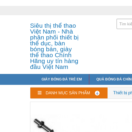
Siêu thị thể thao
Việt Nam - Nhà
phân phối thiết bị
thể dục, bàn
bóng bàn, giày
thể thao Chính
Hãng uy tín hàng
đầu Việt Nam
GIÀY BÓNG ĐÁ TRẺ EM
QUẢ BÓNG ĐÁ CHÍ
Thiết bị 
DANH MỤC SẢN PHẨM