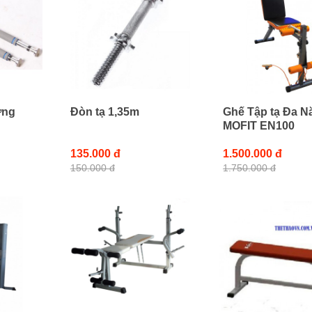
ờng
Đòn tạ 1,35m
Ghế Tập tạ Đa N
MOFIT EN100
135.000 đ
1.500.000 đ
150.000 đ
1.750.000 đ