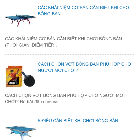
CÁC KHÁI NIỆM CƠ BẢN CẦN BIẾT KHI CHƠI
BÓNG BÀN
CÁC KHÁI NIỆM CƠ BẢN CẦN BIẾT KHI CHƠI BÓNG BÀN
(THỜI GIAN, ĐIỂM TIẾP...
CÁCH CHỌN VỢT BÓNG BÀN PHÙ HỢP CHO
NGƯỜI MỚI CHƠI?
CÁCH CHỌN VỢT BÓNG BÀN PHÙ HỢP CHO NGƯỜI MỚI
CHƠI? Để bắt đầu chơi c&...
5 ĐIỀU CẦN BIẾT KHI CHƠI BÓNG BÀN