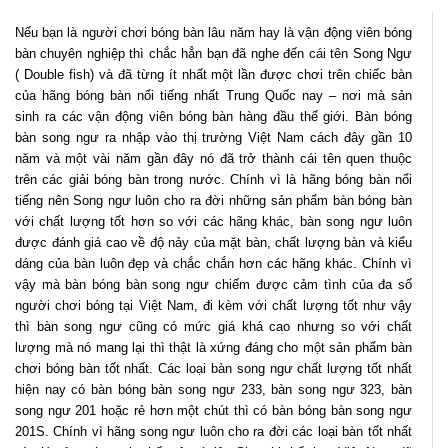
Nếu bạn là người chơi bóng bàn lâu năm hay là vận động viên bóng
bàn chuyên nghiệp thì chắc hẳn bạn đã nghe đến cái tên Song Ngư
( Double fish) và đã từng ít nhất một lần được chơi trên chiếc bàn
của hãng bóng bàn nổi tiếng nhất Trung Quốc nay – nơi mà sản
sinh ra các vận động viên bóng bàn hàng đầu thể giới. Bàn bóng
bàn song ngư ra nhập vào thị trường Việt Nam cách đây gần 10
năm và một vài năm gần đây nó đã trở thành cái tên quen thuộc
trên các giải bóng bàn trong nước. Chính vì là hãng bóng bàn nổi
tiếng nên Song ngư luôn cho ra đời những sản phẩm bàn bóng bàn
với chất lượng tốt hơn so với các hãng khác, bàn song ngư luôn
được đánh giá cao về độ nảy của mặt bàn, chất lượng bàn và kiểu
dáng của bàn luôn đẹp và chắc chắn hơn các hãng khác. Chính vì
vậy mà bàn bóng bàn song ngư chiếm được cảm tình của đa số
người chơi bóng tại Việt Nam, đi kèm với chất lượng tốt như vậy
thì bàn song ngư cũng có mức giá khá cao nhưng so với chất
lượng mà nó mang lại thì thật là xứng đáng cho một sản phẩm bàn
chơi bóng bàn tốt nhất. Các loại bàn song ngư chất lượng tốt nhất
hiện nay có bàn bóng bàn song ngư 233, bàn song ngư 323, bàn
song ngư 201 hoặc rẻ hơn một chút thì có bàn bóng bàn song ngư
201S. Chính vì hãng song ngư luôn cho ra đời các loại bàn tốt nhất