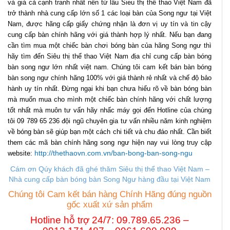
và giá cả cạnh tranh nhất nên từ lâu Sieu thị thể thao Việt Nam đã
trở thành nhà cung cấp lớn số 1 các loại bàn của Song ngư tại Việt
Nam, được hãng cấp giấy chứng nhận là đơn vị uy tín và tin cậy
cung cấp bàn chính hãng với giá thành hợp lý nhất. Nếu bạn đang
cần tìm mua một chiếc bàn chơi bóng bàn của hãng Song ngư thì
hãy tìm đến Siêu thị thể thao Việt Nam địa chỉ cung cấp bàn bóng
bàn song ngư lớn nhất việt nam. Chúng tôi cam kết bán bàn bóng
bàn song ngư chính hãng 100% với giá thành rẻ nhất và chế độ bảo
hành uy tín nhất. Đừng ngại khi bạn chưa hiểu rõ về bàn bóng bàn
mà muốn mua cho mình một chiếc bàn chính hãng với chất lượng
tốt nhất mà muôn tư vấn hãy nhấc máy gọi đến Hotline của chúng
tôi 09 789 65 236 đội ngũ chuyên gia tư vấn nhiều năm kinh nghiệm
về bóng bàn sẽ giúp bạn một cách chi tiết và chu đáo nhất. Cần biết
them các mã bàn chính hãng song ngư hiện nay vui lòng truy cập
http://thethaovn.com.vn/ban-bong-ban-song-ngu
website:
Cám ơn Qúy khách đã ghé thăm Siêu thị thể thao Việt Nam –
Nhà cung cấp b
àn bóng bàn Song Ng
ư
hàng đầu tại Việt Nam
Chúng tôi Cam kết bán hàng Chính Hãng đúng nguồn
gốc xuất xứ sản phẩm
Hotline hỗ trợ 24/7: 09.789.65.236 –