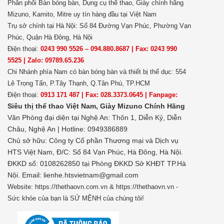
Phân phối Bàn bóng bàn, Dụng cụ thể thao, Giày chính hãng
Mizuno, Kamito, Mitre uy tín hàng đầu tại Việt Nam
Trụ sở chính tại Hà Nội: Số 84 Đường Vạn Phúc, Phường Vạn
Phúc, Quận Hà Đông, Hà Nội
Điện thoại:
0243 990 5526 – 094.880.8687 | Fax: 0243 990
5525 | Zalo: 09789.65.236
Chi Nhánh phía Nam có bàn bóng bàn và thiết bị thể dục: 554
Lê Trọng Tấn, P.Tây Thạnh, Q.Tân Phú, TP.HCM
Điện thoại:
0913 171 487 | Fax: 028.3373.0645 | Fanpage:
Siêu thị thể thao Việt Nam,
Giày Mizuno Chính Hãng
Văn Phòng đại diện tại Nghệ An: Thôn 1, Diễn Kỷ, Diễn
Châu, Nghệ An | Hotline: 0949386889
Chủ sở hữu:
Công ty Cổ phần Thương mại và Dịch vụ
HTS Việt Nam, Đ/C: Số 84 Vạn Phúc, Hà Đông, Hà Nội.
ĐKKD số: 0108262850 tại Phòng ĐKKD Sở KHĐT TP.Hà
Nội. Email: lienhe.htsvietnam@gmail.com
Website: https://thethaovn.com.vn & https://thethaovn.vn -
Sức khỏe của bạn là SỨ MỆNH của chúng tôi!