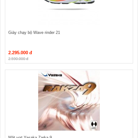
Giày chạy bộ Wave rinder 21
2.295.000 đ
2.590.000 đ
Mặt vợt Yasaka Zarka 9