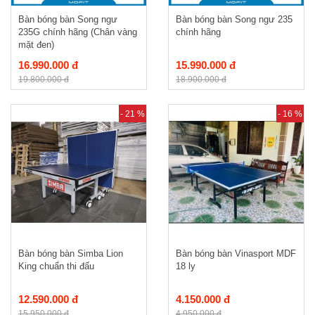
Bàn bóng bàn Song ngư
Bàn bóng bàn Song ngư 235
235G chính hãng (Chân vàng
chính hãng
mặt đen)
16.990.000 đ
15.990.000 đ
19.800.000 đ
18.900.000 đ
- 21 %
- 16 %
Bàn bóng bàn Simba Lion
Bàn bóng bàn Vinasport MDF
King chuẩn thi đấu
18 ly
12.590.000 đ
4.150.000 đ
15.950.000 đ
4.950.000 đ