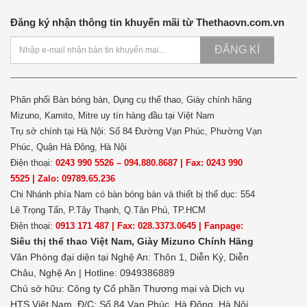
Đăng ký nhận thông tin khuyến mãi từ Thethaovn.com.vn
ĐĂNG KÍ
Phân phối Bàn bóng bàn, Dụng cụ thể thao, Giày chính hãng
Mizuno, Kamito, Mitre uy tín hàng đầu tại Việt Nam
Trụ sở chính tại Hà Nội: Số 84 Đường Vạn Phúc, Phường Vạn
Phúc, Quận Hà Đông, Hà Nội
Điện thoại:
0243 990 5526 – 094.880.8687 | Fax: 0243 990
5525 | Zalo: 09789.65.236
Chi Nhánh phía Nam có bàn bóng bàn và thiết bị thể dục: 554
Lê Trọng Tấn, P.Tây Thạnh, Q.Tân Phú, TP.HCM
Điện thoại:
0913 171 487 | Fax: 028.3373.0645 | Fanpage:
Siêu thị thể thao Việt Nam,
Giày Mizuno Chính Hãng
Văn Phòng đại diện tại Nghệ An: Thôn 1, Diễn Kỷ, Diễn
Châu, Nghệ An | Hotline: 0949386889
Chủ sở hữu:
Công ty Cổ phần Thương mại và Dịch vụ
HTS Việt Nam, Đ/C: Số 84 Vạn Phúc, Hà Đông, Hà Nội.