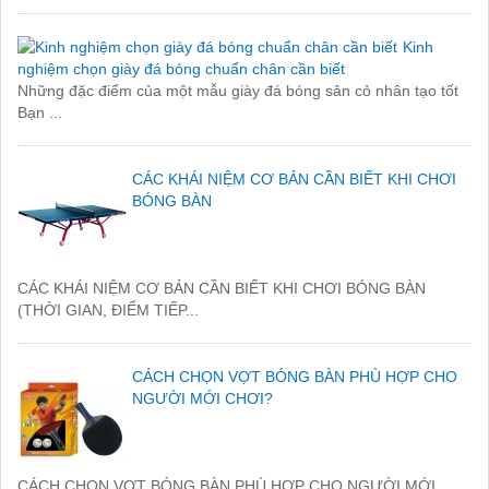
Kinh
nghiệm chọn giày đá bóng chuẩn chân cần biết
Những đặc điểm của một mẫu giày đá bóng sân cỏ nhân tạo tốt
Bạn ...
CÁC KHÁI NIỆM CƠ BẢN CẦN BIẾT KHI CHƠI
BÓNG BÀN
CÁC KHÁI NIỆM CƠ BẢN CẦN BIẾT KHI CHƠI BÓNG BÀN
(THỜI GIAN, ĐIỂM TIẾP...
CÁCH CHỌN VỢT BÓNG BÀN PHÙ HỢP CHO
NGƯỜI MỚI CHƠI?
CÁCH CHỌN VỢT BÓNG BÀN PHÙ HỢP CHO NGƯỜI MỚI