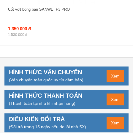
Cốt vợt bóng bàn SANWEI F3 PRO
1.350.000 đ
1.530.000 đ
HÌNH THỨC VẬN CHUYỂN
Xem
(Vận chuyển toàn quốc uy tín đảm bảo)
HÌNH THỨC THANH TOÁN
Xem
(Thanh toán tại nhà khi nhận hàng)
ĐIỀU KIỆN ĐỔI TRẢ
Xem
(Đổi trả trong 15 ngày nếu do lỗi nhà SX)