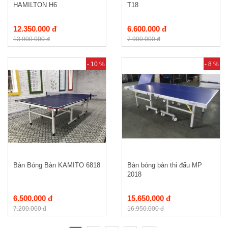
HAMILTON H6
T18
12.350.000 đ
6.600.000 đ
13.900.000 đ
7.900.000 đ
- 10 %
- 8 %
Bàn Bóng Bàn KAMITO 6818
Bàn bóng bàn thi đấu MP
2018
6.500.000 đ
15.650.000 đ
7.200.000 đ
16.950.000 đ