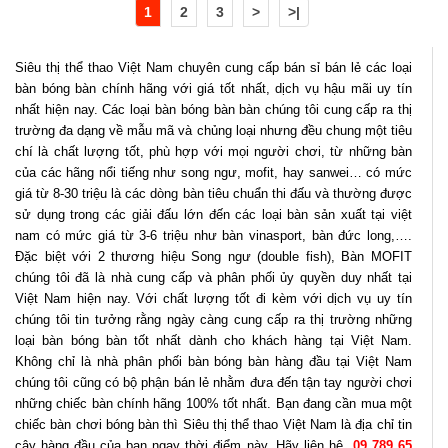
1
2
3
>
>|
Siêu thị thể thao Việt Nam chuyên cung cấp bán sỉ bán lẻ các loại
bàn bóng bàn chính hãng với giá tốt nhất, dịch vụ hậu mãi uy tín
nhất hiện nay. Các loại bàn bóng bàn bàn chúng tôi cung cấp ra thị
trường đa dạng về mẫu mã và chủng loại nhưng đều chung một tiêu
chí là chất lượng tốt, phù hợp với mọi người chơi, từ những bàn
của các hãng nổi tiếng như song ngư, mofit, hay sanwei… có mức
giá từ 8-30 triệu là các dòng bàn tiêu chuẩn thi đấu và thường được
sử dụng trong các giải đấu lớn đến các loại bàn sản xuất tại việt
nam có mức giá từ 3-6 triệu như bàn vinasport, bàn đức long,….
Đặc biệt với 2 thương hiệu Song ngư (double fish), Bàn MOFIT
chúng tôi đã là nhà cung cấp và phân phối ủy quyền duy nhất tại
Việt Nam hiện nay. Với chất lượng tốt đi kèm với dịch vụ uy tín
chúng tôi tin tưởng rằng ngày càng cung cấp ra thị trường những
loại bàn bóng bàn tốt nhất dành cho khách hàng tại Việt Nam.
Không chỉ là nhà phân phối bàn bóng bàn hàng đầu tại Việt Nam
chúng tôi cũng có bộ phận bán lẻ nhằm đưa đến tận tay người chơi
những chiếc bàn chính hãng 100% tốt nhất. Bạn đang cần mua một
chiếc bàn chơi bóng bàn thì Siêu thị thể thao Việt Nam là địa chỉ tin
cậy hàng đầu của bạn ngay thời điểm này. Hãy liên hệ
09 789 65