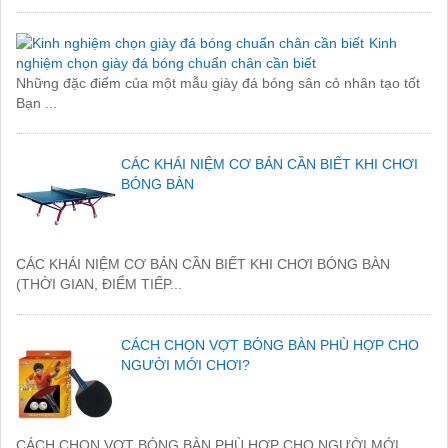
Kinh
nghiệm chọn giày đá bóng chuẩn chân cần biết
Những đặc điểm của một mẫu giày đá bóng sân cỏ nhân tạo tốt
Bạn ...
CÁC KHÁI NIỆM CƠ BẢN CẦN BIẾT KHI CHƠI
BÓNG BÀN
CÁC KHÁI NIỆM CƠ BẢN CẦN BIẾT KHI CHƠI BÓNG BÀN
(THỜI GIAN, ĐIỂM TIẾP...
CÁCH CHỌN VỢT BÓNG BÀN PHÙ HỢP CHO
NGƯỜI MỚI CHƠI?
CÁCH CHỌN VỢT BÓNG BÀN PHÙ HỢP CHO NGƯỜI MỚI