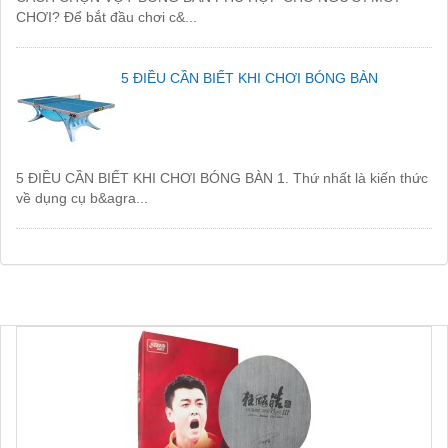
CHƠI? Để bắt đầu chơi c&...
5 ĐIỀU CẦN BIẾT KHI CHƠI BÓNG BÀN
5 ĐIỀU CẦN BIẾT KHI CHƠI BÓNG BÀN 1. Thứ nhất là kiến thức
về dụng cụ b&agra...