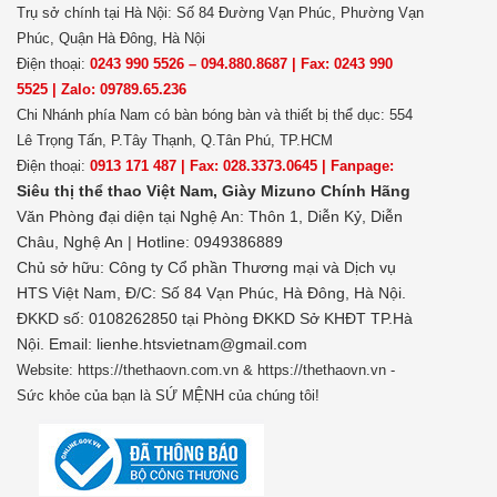
Trụ sở chính tại Hà Nội: Số 84 Đường Vạn Phúc, Phường Vạn
Phúc, Quận Hà Đông, Hà Nội
Điện thoại:
0243 990 5526 – 094.880.8687 | Fax: 0243 990
5525 | Zalo: 09789.65.236
Chi Nhánh phía Nam có bàn bóng bàn và thiết bị thể dục: 554
Lê Trọng Tấn, P.Tây Thạnh, Q.Tân Phú, TP.HCM
Điện thoại:
0913 171 487 | Fax: 028.3373.0645 | Fanpage:
Siêu thị thể thao Việt Nam,
Giày Mizuno Chính Hãng
Văn Phòng đại diện tại Nghệ An: Thôn 1, Diễn Kỷ, Diễn
Châu, Nghệ An | Hotline: 0949386889
Chủ sở hữu:
Công ty Cổ phần Thương mại và Dịch vụ
HTS Việt Nam, Đ/C: Số 84 Vạn Phúc, Hà Đông, Hà Nội.
ĐKKD số: 0108262850 tại Phòng ĐKKD Sở KHĐT TP.Hà
Nội. Email: lienhe.htsvietnam@gmail.com
Website: https://thethaovn.com.vn & https://thethaovn.vn -
Sức khỏe của bạn là SỨ MỆNH của chúng tôi!