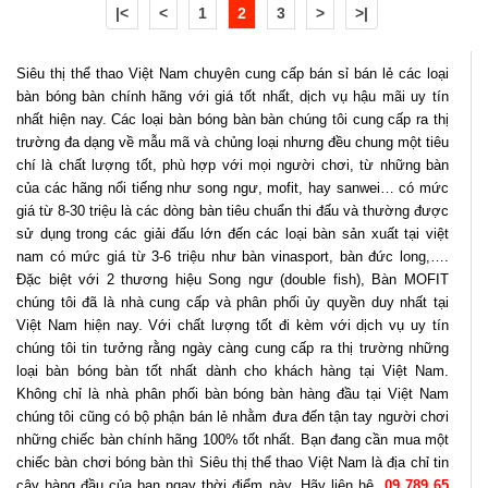
|<
<
1
2
3
>
>|
Siêu thị thể thao Việt Nam chuyên cung cấp bán sỉ bán lẻ các loại
bàn bóng bàn chính hãng với giá tốt nhất, dịch vụ hậu mãi uy tín
nhất hiện nay. Các loại bàn bóng bàn bàn chúng tôi cung cấp ra thị
trường đa dạng về mẫu mã và chủng loại nhưng đều chung một tiêu
chí là chất lượng tốt, phù hợp với mọi người chơi, từ những bàn
của các hãng nổi tiếng như song ngư, mofit, hay sanwei… có mức
giá từ 8-30 triệu là các dòng bàn tiêu chuẩn thi đấu và thường được
sử dụng trong các giải đấu lớn đến các loại bàn sản xuất tại việt
nam có mức giá từ 3-6 triệu như bàn vinasport, bàn đức long,….
Đặc biệt với 2 thương hiệu Song ngư (double fish), Bàn MOFIT
chúng tôi đã là nhà cung cấp và phân phối ủy quyền duy nhất tại
Việt Nam hiện nay. Với chất lượng tốt đi kèm với dịch vụ uy tín
chúng tôi tin tưởng rằng ngày càng cung cấp ra thị trường những
loại bàn bóng bàn tốt nhất dành cho khách hàng tại Việt Nam.
Không chỉ là nhà phân phối bàn bóng bàn hàng đầu tại Việt Nam
chúng tôi cũng có bộ phận bán lẻ nhằm đưa đến tận tay người chơi
những chiếc bàn chính hãng 100% tốt nhất. Bạn đang cần mua một
chiếc bàn chơi bóng bàn thì Siêu thị thể thao Việt Nam là địa chỉ tin
cậy hàng đầu của bạn ngay thời điểm này. Hãy liên hệ
09 789 65