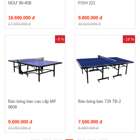
NGƯ 99-45B
FISH 221
16.690.000 đ
9.800.000 đ
17.650.000 đ
10.520.000 đ
- 6 %
- 16 %
Bàn bóng bàn cao cấp MP
Bàn bóng bàn 729 TB-2
9608
9.600.000 đ
7.500.000 đ
10.250.000 đ
8.880.000 đ