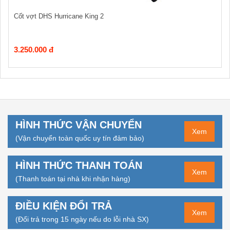
Cốt vợt DHS Hurricane King 2
3.250.000 đ
HÌNH THỨC VẬN CHUYỂN
Xem
(Vận chuyển toàn quốc uy tín đảm bảo)
HÌNH THỨC THANH TOÁN
Xem
(Thanh toán tại nhà khi nhận hàng)
ĐIỀU KIỆN ĐỔI TRẢ
Xem
(Đổi trả trong 15 ngày nếu do lỗi nhà SX)