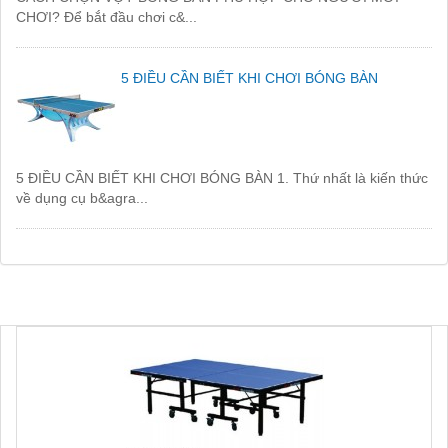
CHƠI? Để bắt đầu chơi c&...
5 ĐIỀU CẦN BIẾT KHI CHƠI BÓNG BÀN
5 ĐIỀU CẦN BIẾT KHI CHƠI BÓNG BÀN 1. Thứ nhất là kiến thức
về dụng cụ b&agra...