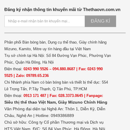
Đăng ký nhận thông tin khuyến mãi từ Thethaovn.com.vn
ĐĂNG KÍ
Phân phối Bàn bóng bàn, Dụng cụ thể thao, Giày chính hãng
Mizuno, Kamito, Mitre uy tín hàng đầu tại Việt Nam
Trụ sở chính tại Hà Nội: Số 84 Đường Vạn Phúc, Phường Vạn
Phúc, Quận Hà Đông, Hà Nội
Điện thoại:
0243 990 5526 – 094.880.8687 | Fax: 0243 990
5525 | Zalo: 09789.65.236
Chi Nhánh phía Nam có bàn bóng bàn và thiết bị thể dục: 554
Lê Trọng Tấn, P.Tây Thạnh, Q.Tân Phú, TP.HCM
Điện thoại:
0913 171 487 | Fax: 028.3373.0645 | Fanpage:
Siêu thị thể thao Việt Nam,
Giày Mizuno Chính Hãng
Văn Phòng đại diện tại Nghệ An: Thôn 1, Diễn Kỷ, Diễn
Châu, Nghệ An | Hotline: 0949386889
Chủ sở hữu:
Công ty Cổ phần Thương mại và Dịch vụ
HTS Việt Nam, Đ/C: Số 84 Vạn Phúc, Hà Đông, Hà Nội.