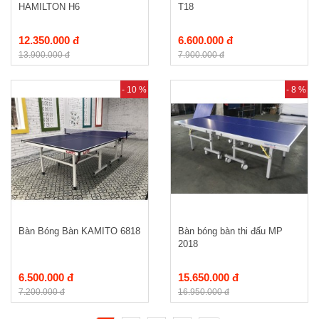
HAMILTON H6
T18
12.350.000 đ
6.600.000 đ
13.900.000 đ
7.900.000 đ
- 10 %
- 8 %
Bàn Bóng Bàn KAMITO 6818
Bàn bóng bàn thi đấu MP
2018
6.500.000 đ
15.650.000 đ
7.200.000 đ
16.950.000 đ