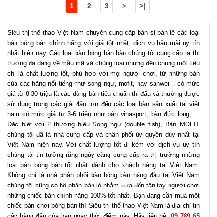
1
2
3
>
>|
Siêu thị thể thao Việt Nam chuyên cung cấp bán sỉ bán lẻ các loại
bàn bóng bàn chính hãng với giá tốt nhất, dịch vụ hậu mãi uy tín
nhất hiện nay. Các loại bàn bóng bàn bàn chúng tôi cung cấp ra thị
trường đa dạng về mẫu mã và chủng loại nhưng đều chung một tiêu
chí là chất lượng tốt, phù hợp với mọi người chơi, từ những bàn
của các hãng nổi tiếng như song ngư, mofit, hay sanwei… có mức
giá từ 8-30 triệu là các dòng bàn tiêu chuẩn thi đấu và thường được
sử dụng trong các giải đấu lớn đến các loại bàn sản xuất tại việt
nam có mức giá từ 3-6 triệu như bàn vinasport, bàn đức long,….
Đặc biệt với 2 thương hiệu Song ngư (double fish), Bàn MOFIT
chúng tôi đã là nhà cung cấp và phân phối ủy quyền duy nhất tại
Việt Nam hiện nay. Với chất lượng tốt đi kèm với dịch vụ uy tín
chúng tôi tin tưởng rằng ngày càng cung cấp ra thị trường những
loại bàn bóng bàn tốt nhất dành cho khách hàng tại Việt Nam.
Không chỉ là nhà phân phối bàn bóng bàn hàng đầu tại Việt Nam
chúng tôi cũng có bộ phận bán lẻ nhằm đưa đến tận tay người chơi
những chiếc bàn chính hãng 100% tốt nhất. Bạn đang cần mua một
chiếc bàn chơi bóng bàn thì Siêu thị thể thao Việt Nam là địa chỉ tin
cậy hàng đầu của bạn ngay thời điểm này. Hãy liên hệ
09 789 65