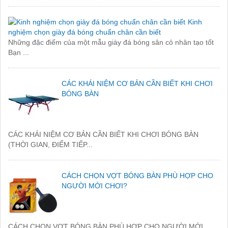
Kinh
nghiệm chọn giày đá bóng chuẩn chân cần biết
Những đặc điểm của một mẫu giày đá bóng sân cỏ nhân tạo tốt
Bạn ...
CÁC KHÁI NIỆM CƠ BẢN CẦN BIẾT KHI CHƠI
BÓNG BÀN
CÁC KHÁI NIỆM CƠ BẢN CẦN BIẾT KHI CHƠI BÓNG BÀN
(THỜI GIAN, ĐIỂM TIẾP...
CÁCH CHỌN VỢT BÓNG BÀN PHÙ HỢP CHO
NGƯỜI MỚI CHƠI?
CÁCH CHỌN VỢT BÓNG BÀN PHÙ HỢP CHO NGƯỜI MỚI