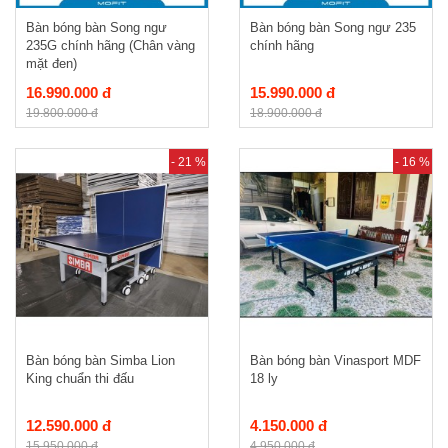
Bàn bóng bàn Song ngư
Bàn bóng bàn Song ngư 235
235G chính hãng (Chân vàng
chính hãng
mặt đen)
16.990.000 đ
15.990.000 đ
19.800.000 đ
18.900.000 đ
- 21 %
- 16 %
Bàn bóng bàn Simba Lion
Bàn bóng bàn Vinasport MDF
King chuẩn thi đấu
18 ly
12.590.000 đ
4.150.000 đ
15.950.000 đ
4.950.000 đ