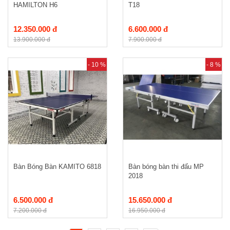
HAMILTON H6
T18
12.350.000 đ
6.600.000 đ
13.900.000 đ
7.900.000 đ
- 10 %
- 8 %
Bàn Bóng Bàn KAMITO 6818
Bàn bóng bàn thi đấu MP
2018
6.500.000 đ
15.650.000 đ
7.200.000 đ
16.950.000 đ