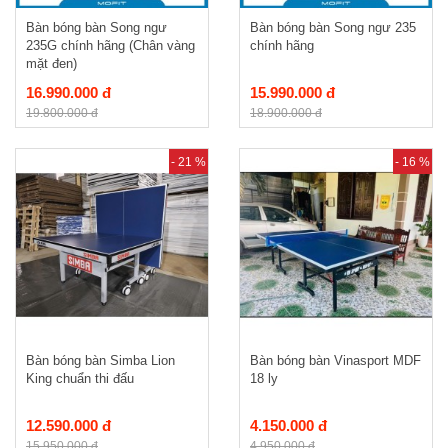
Bàn bóng bàn Song ngư
Bàn bóng bàn Song ngư 235
235G chính hãng (Chân vàng
chính hãng
mặt đen)
16.990.000 đ
15.990.000 đ
19.800.000 đ
18.900.000 đ
- 21 %
- 16 %
Bàn bóng bàn Simba Lion
Bàn bóng bàn Vinasport MDF
King chuẩn thi đấu
18 ly
12.590.000 đ
4.150.000 đ
15.950.000 đ
4.950.000 đ