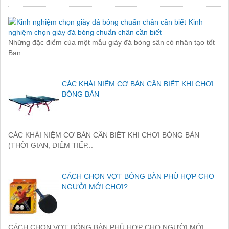
Kinh
nghiệm chọn giày đá bóng chuẩn chân cần biết
Những đặc điểm của một mẫu giày đá bóng sân cỏ nhân tạo tốt
Bạn ...
CÁC KHÁI NIỆM CƠ BẢN CẦN BIẾT KHI CHƠI
BÓNG BÀN
CÁC KHÁI NIỆM CƠ BẢN CẦN BIẾT KHI CHƠI BÓNG BÀN
(THỜI GIAN, ĐIỂM TIẾP...
CÁCH CHỌN VỢT BÓNG BÀN PHÙ HỢP CHO
NGƯỜI MỚI CHƠI?
CÁCH CHỌN VỢT BÓNG BÀN PHÙ HỢP CHO NGƯỜI MỚI