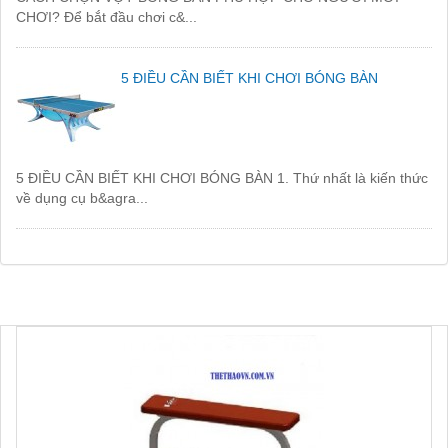
CHƠI? Để bắt đầu chơi c&...
5 ĐIỀU CẦN BIẾT KHI CHƠI BÓNG BÀN
5 ĐIỀU CẦN BIẾT KHI CHƠI BÓNG BÀN 1. Thứ nhất là kiến thức
về dụng cụ b&agra...