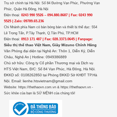
Trụ sở chính tại Hà Nội: Số 84 Đường Vạn Phúc, Phường Vạn
Phúc, Quận Hà Đông, Hà Nội
Điện thoại:
0243 990 5526 – 094.880.8687 | Fax: 0243 990
5525 | Zalo: 09789.65.236
Chi Nhánh phía Nam có bàn bóng bàn và thiết bị thể dục: 554
Lê Trọng Tấn, P.Tây Thạnh, Q.Tân Phú, TP.HCM
Điện thoại:
0913 171 487 | Fax: 028.3373.0645 | Fanpage:
Siêu thị thể thao Việt Nam,
Giày Mizuno Chính Hãng
Văn Phòng đại diện tại Nghệ An: Thôn 1, Diễn Kỷ, Diễn
Châu, Nghệ An | Hotline: 0949386889
Chủ sở hữu:
Công ty Cổ phần Thương mại và Dịch vụ
HTS Việt Nam, Đ/C: Số 84 Vạn Phúc, Hà Đông, Hà Nội.
ĐKKD số: 0108262850 tại Phòng ĐKKD Sở KHĐT TP.Hà
Nội. Email: lienhe.htsvietnam@gmail.com
Website: https://thethaovn.com.vn & https://thethaovn.vn -
Sức khỏe của bạn là SỨ MỆNH của chúng tôi!