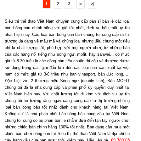
1
2
3
>
>|
Siêu thị thể thao Việt Nam chuyên cung cấp bán sỉ bán lẻ các loại
bàn bóng bàn chính hãng với giá tốt nhất, dịch vụ hậu mãi uy tín
nhất hiện nay. Các loại bàn bóng bàn bàn chúng tôi cung cấp ra thị
trường đa dạng về mẫu mã và chủng loại nhưng đều chung một tiêu
chí là chất lượng tốt, phù hợp với mọi người chơi, từ những bàn
của các hãng nổi tiếng như song ngư, mofit, hay sanwei… có mức
giá từ 8-30 triệu là các dòng bàn tiêu chuẩn thi đấu và thường được
sử dụng trong các giải đấu lớn đến các loại bàn sản xuất tại việt
nam có mức giá từ 3-6 triệu như bàn vinasport, bàn đức long,….
Đặc biệt với 2 thương hiệu Song ngư (double fish), Bàn MOFIT
chúng tôi đã là nhà cung cấp và phân phối ủy quyền duy nhất tại
Việt Nam hiện nay. Với chất lượng tốt đi kèm với dịch vụ uy tín
chúng tôi tin tưởng rằng ngày càng cung cấp ra thị trường những
loại bàn bóng bàn tốt nhất dành cho khách hàng tại Việt Nam.
Không chỉ là nhà phân phối bàn bóng bàn hàng đầu tại Việt Nam
chúng tôi cũng có bộ phận bán lẻ nhằm đưa đến tận tay người chơi
những chiếc bàn chính hãng 100% tốt nhất. Bạn đang cần mua một
chiếc bàn chơi bóng bàn thì Siêu thị thể thao Việt Nam là địa chỉ tin
cậy hàng đầu của bạn ngay thời điểm này. Hãy liên hệ
09 789 65