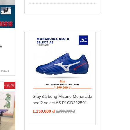
w
10671
- 20 %
Giày đá bóng Mizuno Monarcida
neo 2 select AS P1GD222501
1.150.000 đ
1.399.000 đ