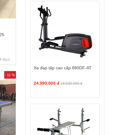
25
9014
Xe đạp tập cao cấp 880DF-AT
- 11 %
24.990.000 đ
26.530.000 đ