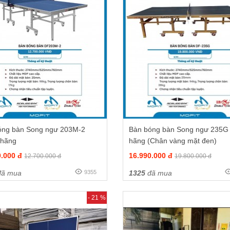
óng bàn Song ngư 203M-2
Bàn bóng bàn Song ngư 235G 
 hãng
hãng (Chân vàng mặt đen)
0.000 đ
16.990.000 đ
12.700.000 đ
19.800.000 đ
ã mua
9355
1325
đã mua
- 21 %