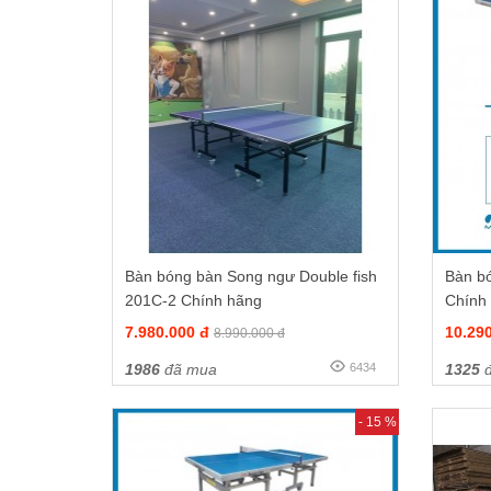
Bàn bóng bàn Song ngư Double fish
Bàn b
201C-2 Chính hãng
Chính
7.980.000 đ
10.29
8.990.000 đ
1986
đã mua
6434
1325
đ
- 15 %