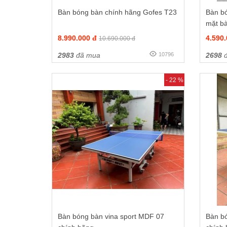
Bàn bóng bàn chính hãng Gofes T23
Bàn b
mặt bà
8.990.000 đ
4.590
10.690.000 đ
2983
đã mua
10796
2698
đ
- 22 %
Bàn bóng bàn vina sport MDF 07
Bàn b