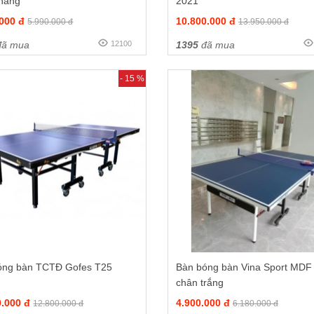
 hãng
2021
.000 đ
10.800.000 đ
5.990.000 đ
13.950.000 đ
ã mua
12100
1395
đã mua
- 15 %
óng bàn TCTĐ Gofes T25
Bàn bóng bàn Vina Sport MDF
chân trắng
0.000 đ
4.900.000 đ
12.800.000 đ
6.180.000 đ