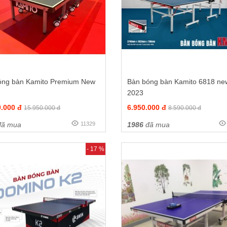
óng bàn Kamito Premium New
Bàn bóng bàn Kamito 6818 ne
2023
0.000 đ
6.950.000 đ
15.950.000 đ
8.590.000 đ
ã mua
11329
1986
đã mua
- 17 %