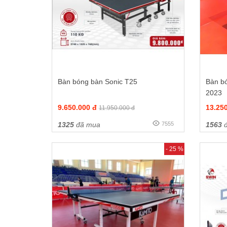
Bàn bóng bàn Sonic T25
Bàn b
2023
9.650.000 đ
13.25
11.950.000 đ
1325
đã mua
7555
1563
đ
- 25 %