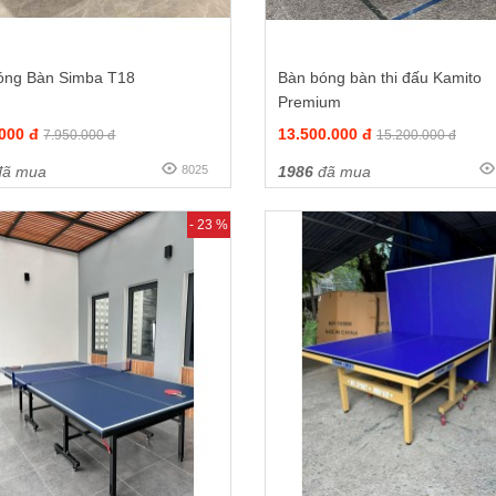
óng Bàn Simba T18
Bàn bóng bàn thi đấu Kamito
Premium
.000 đ
13.500.000 đ
7.950.000 đ
15.200.000 đ
ã mua
8025
1986
đã mua
- 23 %