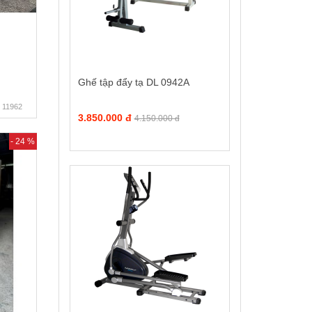
Ghế tập đẩy tạ DL 0942A
11962
3.850.000 đ
4.150.000 đ
- 24 %