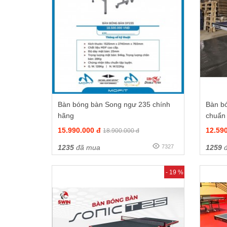
Bàn bóng bàn Song ngư 235 chính
Bàn b
hãng
chuẩn 
15.990.000 đ
12.59
18.900.000 đ
1235
đã mua
7327
1259
đ
- 19 %