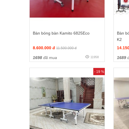
Bàn bóng bàn Kamito 6825Eco
Bàn b
K2
8.600.000 đ
14.15
11.500.000 đ
1698
đã mua
11958
1689
đ
- 19 %