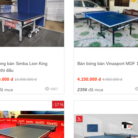
óng bàn Simba Lion King
Bàn bóng bàn Vinasport MDF 1
thi đấu
0.000 đ
4.150.000 đ
15.950.000 đ
4.950.000 đ
ã mua
6957
2356
đã mua
- 17 %