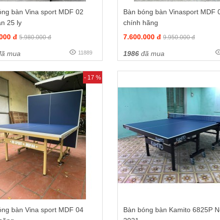
óng bàn Vina sport MDF 02
Bàn bóng bàn Vinasport MDF 
n 25 ly
chính hãng
.000 đ
7.600.000 đ
5.980.000 đ
9.950.000 đ
ã mua
11889
1986
đã mua
- 17 %
óng bàn Vina sport MDF 04
Bàn bóng bàn Kamito 6825P 