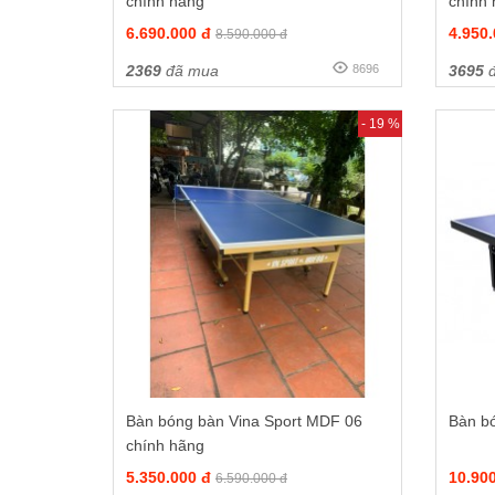
chính hãng
chính
6.690.000 đ
4.950
8.590.000 đ
2369
đã mua
8696
3695
đ
- 19 %
Bàn bóng bàn Vina Sport MDF 06
Bàn b
chính hãng
5.350.000 đ
10.90
6.590.000 đ