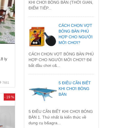
KHI CHƠI BÓNG BÀN (THỜI GIAN,
ĐIỂM TIẾP...
CÁCH CHỌN VỢT
BÓNG BÀN PHÙ
HỢP CHO NGƯỜI
MỚI CHƠI?
CÁCH CHỌN VỢT BÓNG BÀN PHÙ
8 ly
HỢP CHO NGƯỜI MỚI CHƠI? Để
bắt đầu chơi c&...
5 ĐIỀU CẦN BIẾT
7661
KHI CHƠI BÓNG
BÀN
- 19 %
5 ĐIỀU CẦN BIẾT KHI CHƠI BÓNG
BÀN 1. Thứ nhất là kiến thức về
dụng cụ b&agra...