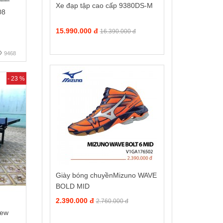
Xe đạp tập cao cấp 9380DS-M
08
15.990.000 đ
16.390.000 đ
9468
- 23 %
Giày bóng chuyềnMizuno WAVE
BOLD MID
2.390.000 đ
2.760.000 đ
New