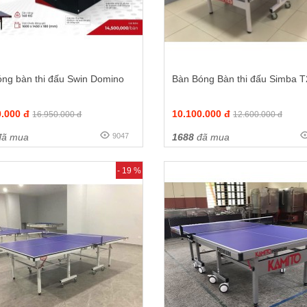
óng bàn thi đấu Swin Domino
Bàn Bóng Bàn thi đấu Simba T
0.000 đ
10.100.000 đ
16.950.000 đ
12.600.000 đ
ã mua
9047
1688
đã mua
- 19 %