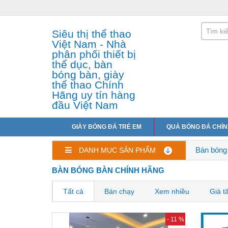
Siêu thị thể thao
Việt Nam - Nhà
phân phối thiết bị
thể dục, bàn
bóng bàn, giày
thể thao Chính
Hãng uy tín hàng
đầu Việt Nam
GIÀY BÓNG ĐÁ TRẺ EM
QUẢ BÓNG ĐÁ CHÍ
Bàn bóng
DANH MỤC SẢN PHẨM
BÀN BÓNG BÀN CHÍNH HÃNG
Tất cả
Bán chạy
Xem nhiều
Giá t
- 11 %