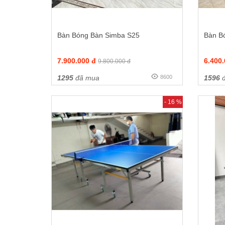
Bàn Bóng Bàn Simba S25
Bàn B
7.900.000 đ
6.400
9.800.000 đ
1295
đã mua
8600
1596
đ
- 16 %