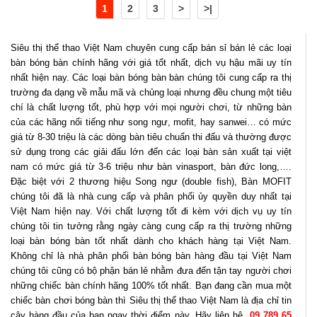
1
2
3
>
>|
Siêu thị thể thao Việt Nam chuyên cung cấp bán sỉ bán lẻ các loại
bàn bóng bàn chính hãng với giá tốt nhất, dịch vụ hậu mãi uy tín
nhất hiện nay. Các loại bàn bóng bàn bàn chúng tôi cung cấp ra thị
trường đa dạng về mẫu mã và chủng loại nhưng đều chung một tiêu
chí là chất lượng tốt, phù hợp với mọi người chơi, từ những bàn
của các hãng nổi tiếng như song ngư, mofit, hay sanwei… có mức
giá từ 8-30 triệu là các dòng bàn tiêu chuẩn thi đấu và thường được
sử dụng trong các giải đấu lớn đến các loại bàn sản xuất tại việt
nam có mức giá từ 3-6 triệu như bàn vinasport, bàn đức long,….
Đặc biệt với 2 thương hiệu Song ngư (double fish), Bàn MOFIT
chúng tôi đã là nhà cung cấp và phân phối ủy quyền duy nhất tại
Việt Nam hiện nay. Với chất lượng tốt đi kèm với dịch vụ uy tín
chúng tôi tin tưởng rằng ngày càng cung cấp ra thị trường những
loại bàn bóng bàn tốt nhất dành cho khách hàng tại Việt Nam.
Không chỉ là nhà phân phối bàn bóng bàn hàng đầu tại Việt Nam
chúng tôi cũng có bộ phận bán lẻ nhằm đưa đến tận tay người chơi
những chiếc bàn chính hãng 100% tốt nhất. Bạn đang cần mua một
chiếc bàn chơi bóng bàn thì Siêu thị thể thao Việt Nam là địa chỉ tin
cậy hàng đầu của bạn ngay thời điểm này. Hãy liên hệ
09 789 65