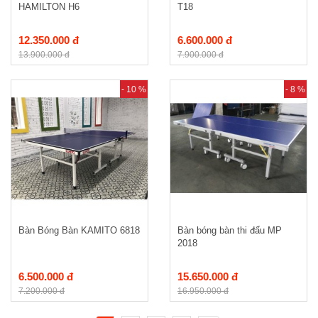
HAMILTON H6
T18
12.350.000 đ
6.600.000 đ
13.900.000 đ
7.900.000 đ
- 10 %
- 8 %
Bàn Bóng Bàn KAMITO 6818
Bàn bóng bàn thi đấu MP
2018
6.500.000 đ
15.650.000 đ
7.200.000 đ
16.950.000 đ