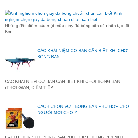
Kinh
nghiệm chọn giày đá bóng chuẩn chân cần biết
Những đặc điểm của một mẫu giày đá bóng sân cỏ nhân tạo tốt
Bạn ...
CÁC KHÁI NIỆM CƠ BẢN CẦN BIẾT KHI CHƠI
BÓNG BÀN
CÁC KHÁI NIỆM CƠ BẢN CẦN BIẾT KHI CHƠI BÓNG BÀN
(THỜI GIAN, ĐIỂM TIẾP...
CÁCH CHỌN VỢT BÓNG BÀN PHÙ HỢP CHO
NGƯỜI MỚI CHƠI?
CÁCH CHỌN VỢT BÓNG BÀN PHÙ HỢP CHO NGƯỜI MỚI