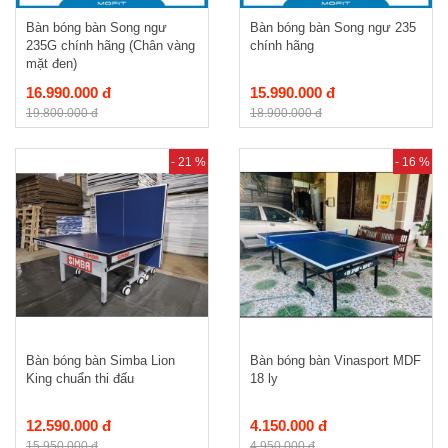
Bàn bóng bàn Song ngư
Bàn bóng bàn Song ngư 235
235G chính hãng (Chân vàng
chính hãng
mặt đen)
16.990.000 đ
15.990.000 đ
19.800.000 đ
18.900.000 đ
- 21 %
- 16 %
Bàn bóng bàn Simba Lion
Bàn bóng bàn Vinasport MDF
King chuẩn thi đấu
18 ly
12.590.000 đ
4.150.000 đ
15.950.000 đ
4.950.000 đ