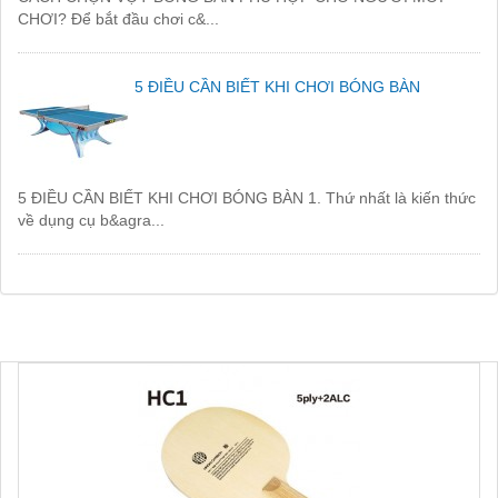
CHƠI? Để bắt đầu chơi c&...
5 ĐIỀU CẦN BIẾT KHI CHƠI BÓNG BÀN
5 ĐIỀU CẦN BIẾT KHI CHƠI BÓNG BÀN 1. Thứ nhất là kiến thức
về dụng cụ b&agra...