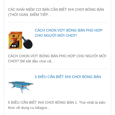
CÁC KHÁI NIỆM CƠ BẢN CẦN BIẾT KHI CHƠI BÓNG BÀN
(THỜI GIAN, ĐIỂM TIẾP...
CÁCH CHỌN VỢT BÓNG BÀN PHÙ HỢP
CHO NGƯỜI MỚI CHƠI?
CÁCH CHỌN VỢT BÓNG BÀN PHÙ HỢP CHO NGƯỜI MỚI
CHƠI? Để bắt đầu chơi c&...
5 ĐIỀU CẦN BIẾT KHI CHƠI BÓNG BÀN
5 ĐIỀU CẦN BIẾT KHI CHƠI BÓNG BÀN 1. Thứ nhất là kiến
thức về dụng cụ b&agra...