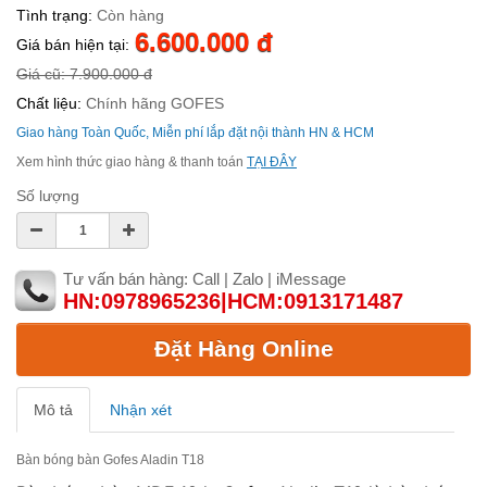
Tình trạng:
Còn hàng
6.600.000 đ
Giá bán hiện tại:
Giá cũ: 7.900.000 đ
Chất liệu:
Chính hãng GOFES
Giao hàng Toàn Quốc, Miễn phí lắp đặt nội thành HN & HCM
Xem hình thức giao hàng & thanh toán
TẠI ĐÂY
Số lượng
Tư vấn bán hàng: Call | Zalo | iMessage
HN:0978965236|HCM:0913171487
Đặt Hàng Online
Mô tả
Nhận xét
Bàn bóng bàn Gofes Aladin T18