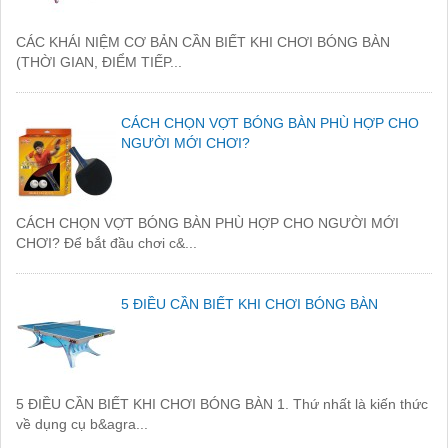
CÁC KHÁI NIỆM CƠ BẢN CẦN BIẾT KHI CHƠI BÓNG BÀN
(THỜI GIAN, ĐIỂM TIẾP...
CÁCH CHỌN VỢT BÓNG BÀN PHÙ HỢP CHO
NGƯỜI MỚI CHƠI?
CÁCH CHỌN VỢT BÓNG BÀN PHÙ HỢP CHO NGƯỜI MỚI
CHƠI? Để bắt đầu chơi c&...
5 ĐIỀU CẦN BIẾT KHI CHƠI BÓNG BÀN
5 ĐIỀU CẦN BIẾT KHI CHƠI BÓNG BÀN 1. Thứ nhất là kiến thức
về dụng cụ b&agra...