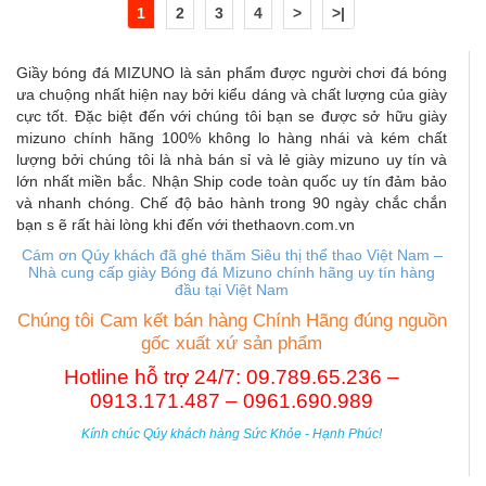
1
2
3
4
>
>|
Giầy bóng đá MIZUNO là sản phẩm được người chơi đá bóng
ưa chuộng nhất hiện nay bởi kiểu dáng và chất lượng của giày
cực tốt. Đặc biệt đến với chúng tôi bạn se được sở hữu giày
mizuno chính hãng 100% không lo hàng nhái và kém chất
lượng bởi chúng tôi là nhà bán sỉ và lẻ giày mizuno uy tín và
lớn nhất miền bắc. Nhận Ship code toàn quốc uy tín đảm bảo
và nhanh chóng. Chế độ bảo hành trong 90 ngày chắc chắn
bạn s ẽ rất hài lòng khi đến với thethaovn.com.vn
Cám ơn Qúy khách đã ghé thăm Siêu thị thể thao Việt Nam –
Nhà cung cấp giày Bóng đá Mizuno chính hãng uy tín hàng
đầu tại Việt Nam
Chúng tôi Cam kết bán hàng Chính Hãng đúng nguồn
gốc xuất xứ sản phẩm
Hotline hỗ trợ 24/7: 09.789.65.236 –
0913.171.487 – 0961.690.989
Kính chúc Qúy khách hàng Sức Khỏe - Hạnh Phúc!