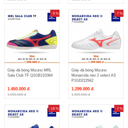
- 9 %
- 7 %
Giày đá bóng Mizuno MRL
Giày đá bóng Mizuno
Sala Club TF Q1GB210364
Monarcida neo 2 select AS
P1GD222562
1.450.000 đ
1.299.000 đ
1.590.000 đ
1.399.000 đ
- 18 %
- 7 %