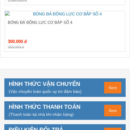
1.580.000 đ
BÓNG ĐÁ ĐỘNG LỰC CƠ BẮP SỐ 4
300.000 đ
350.000 đ
HÌNH THỨC VẬN CHUYỂN
Xem
(Vận chuyển toàn quốc uy tín đảm bảo)
HÌNH THỨC THANH TOÁN
Xem
(Thanh toán tại nhà khi nhận hàng)
ĐIỀU KIỆN ĐỔI TRẢ