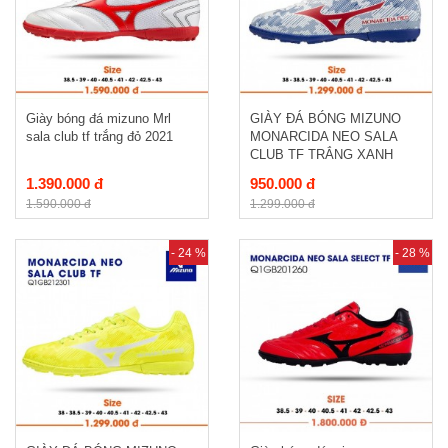
Giày bóng đá mizuno Mrl
GIÀY ĐÁ BÓNG MIZUNO
sala club tf trắng đỏ 2021
MONARCIDA NEO SALA
CLUB TF TRẮNG XANH
1.390.000 đ
950.000 đ
1.590.000 đ
1.299.000 đ
- 24 %
- 28 %