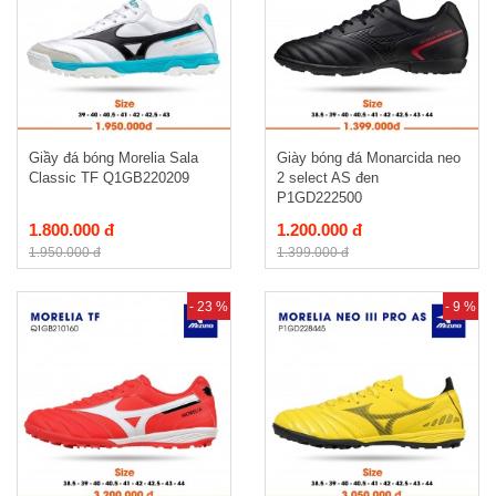
Giầy đá bóng Morelia Sala
Giày bóng đá Monarcida neo
Classic TF Q1GB220209
2 select AS đen
P1GD222500
1.800.000 đ
1.200.000 đ
1.950.000 đ
1.399.000 đ
- 23 %
- 9 %