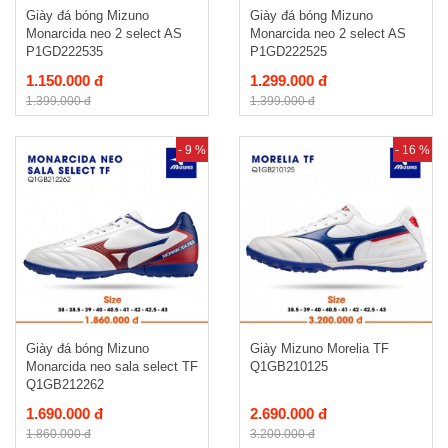
Giày đá bóng Mizuno
Giày đá bóng Mizuno
Monarcida neo 2 select AS
Monarcida neo 2 select AS
P1GD222535
P1GD222525
1.150.000 đ
1.299.000 đ
1.399.000 đ
1.399.000 đ
- 9 %
- 16 %
Giày đá bóng Mizuno
Giày Mizuno Morelia TF
Monarcida neo sala select TF
Q1GB210125
Q1GB212262
1.690.000 đ
2.690.000 đ
1.860.000 đ
3.200.000 đ