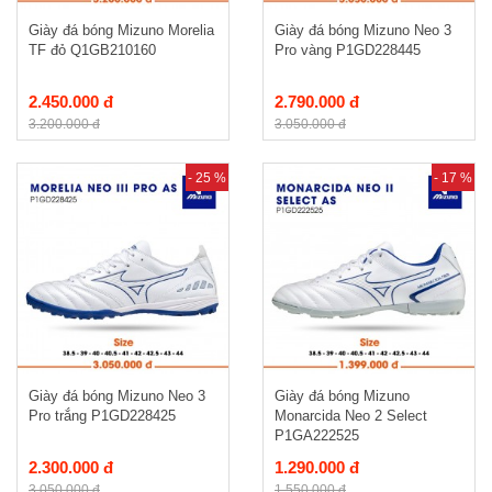
Giày đá bóng Mizuno Morelia
Giày đá bóng Mizuno Neo 3
TF đỏ Q1GB210160
Pro vàng P1GD228445
2.450.000 đ
2.790.000 đ
3.200.000 đ
3.050.000 đ
- 25 %
- 17 %
Giày đá bóng Mizuno Neo 3
Giày đá bóng Mizuno
Pro trắng P1GD228425
Monarcida Neo 2 Select
P1GA222525
2.300.000 đ
1.290.000 đ
3.050.000 đ
1.550.000 đ