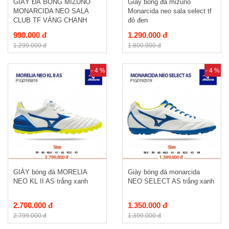
GIÀY ĐÁ BÓNG MIZUNO
Giày bóng đá mizuno
MONARCIDA NEO SALA
Monarcida neo sala select tf
CLUB TF VÀNG CHANH
đỏ đen
990.000 đ
1.290.000 đ
1.299.000 đ
1.800.000 đ
- 4 %
- 4 %
GIÀY bóng đá MORELIA
Giày bóng đá monarcida
NEO KL II AS trắng xanh
NEO SELECT AS trắng xanh
2.700.000 đ
1.350.000 đ
2.799.000 đ
1.399.000 đ