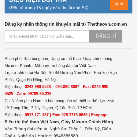
Xem
(Đổi trả trong 15 ngày nếu do lỗi nhà SX)
Đăng ký nhận thông tin khuyến mãi từ Thethaovn.com.vn
ĐĂNG KÍ
Phân phối Bàn bóng bàn, Dụng cụ thể thao, Giày chính hãng
Mizuno, Kamito, Mitre uy tín hàng đầu tại Việt Nam
Trụ sở chính tại Hà Nội: Số 84 Đường Vạn Phúc, Phường Vạn
Phúc, Quận Hà Đông, Hà Nội
Điện thoại:
0243 990 5526 – 094.880.8687 | Fax: 0243 990
5525 | Zalo: 09789.65.236
Chi Nhánh phía Nam có bàn bóng bàn và thiết bị thể dục: 554
Lê Trọng Tấn, P.Tây Thạnh, Q.Tân Phú, TP.HCM
Điện thoại:
0913 171 487 | Fax: 028.3373.0645 | Fanpage:
Siêu thị thể thao Việt Nam,
Giày Mizuno Chính Hãng
Văn Phòng đại diện tại Nghệ An: Thôn 1, Diễn Kỷ, Diễn
Châu, Nghệ An | Hotline: 0949386889