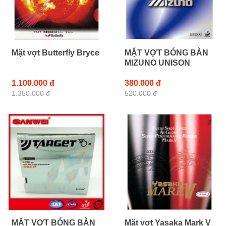
Mặt vợt Butterfly Bryce
MẶT VỢT BÓNG BÀN
MIZUNO UNISON
1.100.000 đ
380.000 đ
1.350.000 đ
520.000 đ
MẶT VỢT BÓNG BÀN
Mặt vợt Yasaka Mark V