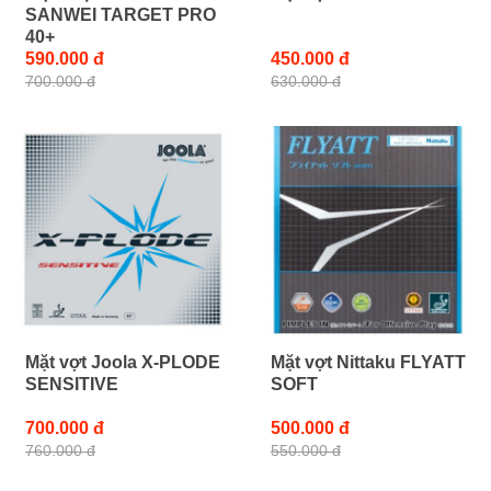
SANWEI TARGET PRO
40+
590.000 đ
450.000 đ
700.000 đ
630.000 đ
Mặt vợt Joola X-PLODE
Mặt vợt Nittaku FLYATT
SENSITIVE
SOFT
700.000 đ
500.000 đ
760.000 đ
550.000 đ