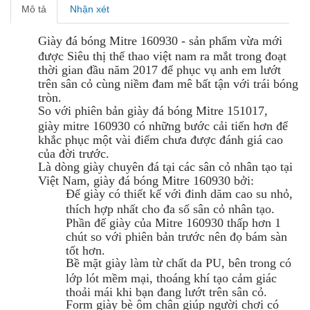
Mô tả
Nhận xét
Giày đá bóng Mitre 160930 - sản phẩm vừa mới
được Siêu thị thể thao việt nam ra mắt trong đoạt
thời gian đầu năm 2017 để phục vụ anh em lướt
trên sân cỏ cùng niềm đam mê bất tận với trái bóng
tròn.
So với phiên bản giày đá bóng Mitre 151017,
giày mitre 160930 có những bước cải tiến hơn để
khắc phục một vài điểm chưa được đánh giá cao
của đời trước.
Là dòng giày chuyên đá tại các sân cỏ nhân tạo tại
Việt Nam, giày đá bóng Mitre 160930 bởi:
Đế giày có thiết kế với đinh dăm cao su nhỏ,
thích hợp nhất cho đa số sân cỏ nhân tạo.
Phần đế giày của Mitre 160930 thấp hơn 1
chút so với phiên bản trước nên đọ bám sàn
tốt hơn.
Bề mặt giày làm từ chất da PU, bên trong có
lớp lót mềm mại, thoáng khí tạo cảm giác
thoải mái khi bạn đang lướt trên sân cỏ.
Form giày bè ôm chân giúp người chơi có