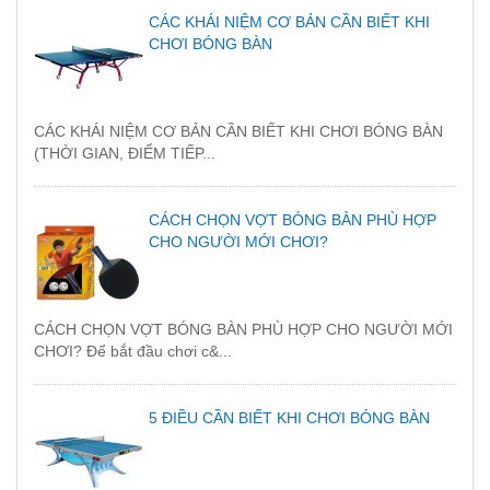
CÁC KHÁI NIỆM CƠ BẢN CẦN BIẾT KHI
CHƠI BÓNG BÀN
CÁC KHÁI NIỆM CƠ BẢN CẦN BIẾT KHI CHƠI BÓNG BÀN
(THỜI GIAN, ĐIỂM TIẾP...
CÁCH CHỌN VỢT BÓNG BÀN PHÙ HỢP
CHO NGƯỜI MỚI CHƠI?
CÁCH CHỌN VỢT BÓNG BÀN PHÙ HỢP CHO NGƯỜI MỚI
CHƠI? Để bắt đầu chơi c&...
5 ĐIỀU CẦN BIẾT KHI CHƠI BÓNG BÀN