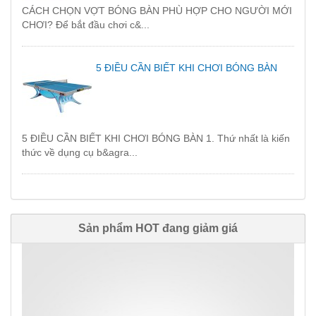
CÁCH CHỌN VỢT BÓNG BÀN PHÙ HỢP CHO NGƯỜI MỚI
CHƠI? Để bắt đầu chơi c&...
5 ĐIỀU CẦN BIẾT KHI CHƠI BÓNG BÀN
5 ĐIỀU CẦN BIẾT KHI CHƠI BÓNG BÀN 1. Thứ nhất là kiến
thức về dụng cụ b&agra...
Sản phẩm HOT đang giảm giá