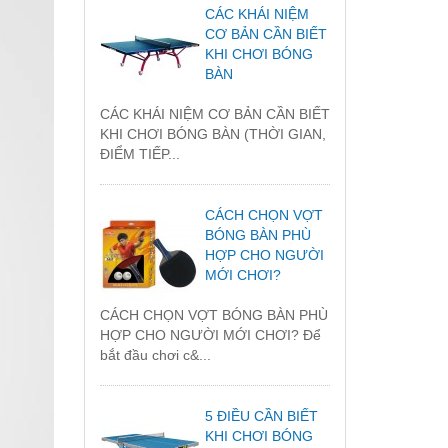
CÁC KHÁI NIỆM
CƠ BẢN CẦN BIẾT
KHI CHƠI BÓNG
BÀN
CÁC KHÁI NIỆM CƠ BẢN CẦN BIẾT
KHI CHƠI BÓNG BÀN (THỜI GIAN,
ĐIỂM TIẾP...
CÁCH CHỌN VỢT
BÓNG BÀN PHÙ
HỢP CHO NGƯỜI
MỚI CHƠI?
CÁCH CHỌN VỢT BÓNG BÀN PHÙ
HỢP CHO NGƯỜI MỚI CHƠI? Để
bắt đầu chơi c&...
5 ĐIỀU CẦN BIẾT
KHI CHƠI BÓNG