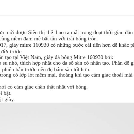
 mới được Siêu thị thể thao ra mắt trong đoạt thời gian đầ
cùng niềm đam mê bất tận với trái bóng tròn.
017, giày mitre 160930 có những bước cải tiến hơn để khắc p
 đời trước.
ân tạo tại Việt Nam, giày đá bóng Mitre 160930 bởi:
o su nhỏ, thích hợp nhất cho đa số sân cỏ nhân tạo. Phần đế g
 phiên bản trước nên đọ bám sàn tốt hơn.
trong có lớp lót mềm mại, thoáng khí tạo cảm giác thoải mái
ơi có cảm giác chân thật nhất với bóng.
i bật.
t giày.