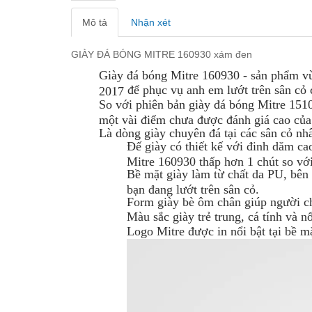
Mô tả
Nhận xét
GIÀY ĐÁ BÓNG MITRE 160930 xám đen
Giày đá bóng Mitre 160930 - sản phẩm vừa
để phục vụ anh em lướt trên sân cỏ 
2017
So với phiên bản giày đá bóng Mitre 151
một vài điểm chưa được đánh giá cao của
Là dòng giày chuyên đá tại các sân cỏ nh
Đế giày có thiết kế với đinh dăm ca
Mitre 160930 thấp hơn 1 chút so với
Bề mặt giày làm từ chất da PU, bên 
bạn đang lướt trên sân cỏ.
Form giày bè ôm chân giúp người ch
Màu sắc giày trẻ trung, cá tính và nổ
Logo Mitre được in nổi bật tại bề mặ