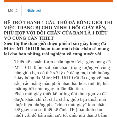
Mô tả
Nhận xét
ĐỂ TRỞ THANH 1 CẦU THỦ ĐÁ BÓNG GIỎI THÌ
VIỆC TRANG BỊ CHO MÌNH 1 ĐÔI GIÀY BỀN,
PHÙ HỢP VỚI ĐÔI CHÂN CỦA BẠN LÀ 1 ĐIỀU
VÔ CÙNG CẦN THIẾT
Siêu thị thể thao giới thiệu phiên bản giày bóng đá
Mitre MT 161110 hoàn toàn mới chắc chắn sẽ mang
lại cho bạn những trải nghiệm vô cùng tuyệt vời.
Thiết kế chuẩn form chân người Việt giày bóng đá
MT 161110 ôm sát bàn chân, trọng lượng vô cùng
nhẹ giúp bạn có thể xử lý dễ dàng mọi tình huống .
Giày bóng đá Mitre MT 16110 rất đa dạng về màu
sắc, các mảng màu phối nhau hài hòa, tinh tế, hút
mắt người nhìn ngay từ lần đầu tiên.
Phần mũi giày thiết kế tương đối thon gọn và đã
được khâu chỉ rât chắc chắn, giúp bạn thoải mái
thực hiện nhưng pha "chích mũi giày" khó nhằn.
Đế giày cao su thiết kế đinh TF (loại đinh dăm
nhỏ) với độ bám sân cực tốt giúp giữ thăng bằng