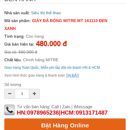
Nhà sản xuất:
Siêu thị thể thao
Mã sản phẩm:
GIÀY ĐÁ BÓNG MITRE MT 161110 ĐEN
XANH
Tình trạng:
Còn hàng
480.000 đ
Giá bán hiện tại:
Giá cũ: 560.000 đ
Chất liệu:
Chính hãng MITRE
Giao hàng Toàn Quốc, Miễn phí lắp đặt nội thành HN & HCM
Xem hình thức giao hàng & thanh toán
TẠI ĐÂY
Số lượng
Tư vấn bán hàng: Call | Zalo | iMessage
HN:0978965236|HCM:0913171487
Đặt Hàng Online