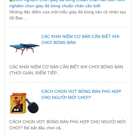
nghiệm chọn giày đá bóng chuẩn chân cần biết
Những đặc điểm của một mẫu giày đá bóng sân cỏ nhân tạo
tốt Bạn ...
CÁC KHÁI NIỆM CƠ BẢN CẦN BIẾT KHI
CHƠI BÓNG BÀN
CÁC KHÁI NIỆM CƠ BẢN CẦN BIẾT KHI CHƠI BÓNG BÀN
(THỜI GIAN, ĐIỂM TIẾP...
CÁCH CHỌN VỢT BÓNG BÀN PHÙ HỢP
CHO NGƯỜI MỚI CHƠI?
CÁCH CHỌN VỢT BÓNG BÀN PHÙ HỢP CHO NGƯỜI MỚI
CHƠI? Để bắt đầu chơi c&...