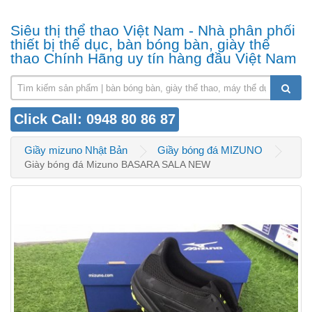
Siêu thị thể thao Việt Nam - Nhà phân phối
thiết bị thể dục, bàn bóng bàn, giày thể
thao Chính Hãng uy tín hàng đầu Việt Nam
Click Call: 0948 80 86 87
Giầy mizuno Nhật Bản
Giầy bóng đá MIZUNO
Giày bóng đá Mizuno BASARA SALA NEW