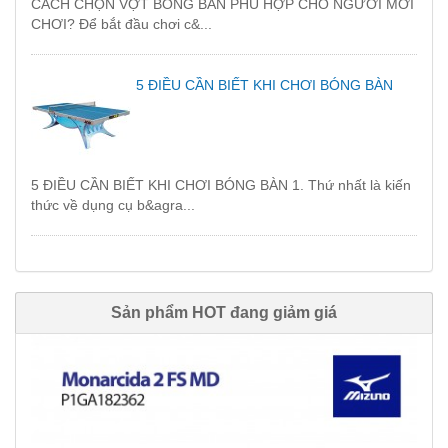
CÁCH CHỌN VỢT BÓNG BÀN PHÙ HỢP CHO NGƯỜI MỚI
CHƠI? Để bắt đầu chơi c&...
5 ĐIỀU CẦN BIẾT KHI CHƠI BÓNG BÀN
5 ĐIỀU CẦN BIẾT KHI CHƠI BÓNG BÀN 1. Thứ nhất là kiến
thức về dụng cụ b&agra...
Sản phẩm HOT đang giảm giá