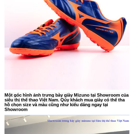
M
ộ
t góc hình
ả
nh tr
ư
ng b
à
y gi
à
y Mizuno t
ạ
i Showroom c
ủ
a
siêu th
ị
th
ể
thao Vi
ệ
t Nam. Qúy khách mua giày có th
ể
tha
h
ồ
ch
ọ
n size và màu cũng nh
ư
ki
ể
u dáng ngay t
ạ
i
Showroom