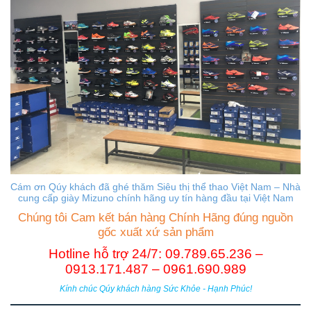
Cám ơn Qúy khách đã ghé thăm Siêu thị thể thao Việt Nam – Nhà
cung cấp giày Mizuno chính hãng uy tín hàng đầu tại Việt Nam
Chúng tôi Cam kết bán hàng Chính Hãng đúng nguồn
gốc xuất xứ sản phẩm
Hotline hỗ trợ 24/7: 09.789.65.236 –
0913.171.487 – 0961.690.989
Kính chúc Qúy khách hàng Sức Khỏe - Hạnh Phúc!