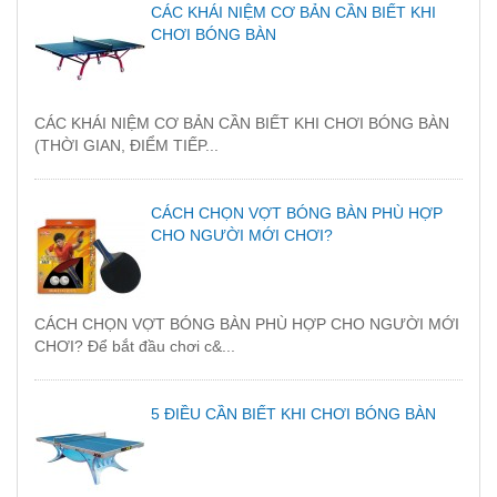
CÁC KHÁI NIỆM CƠ BẢN CẦN BIẾT KHI
CHƠI BÓNG BÀN
CÁC KHÁI NIỆM CƠ BẢN CẦN BIẾT KHI CHƠI BÓNG BÀN
(THỜI GIAN, ĐIỂM TIẾP...
CÁCH CHỌN VỢT BÓNG BÀN PHÙ HỢP
CHO NGƯỜI MỚI CHƠI?
CÁCH CHỌN VỢT BÓNG BÀN PHÙ HỢP CHO NGƯỜI MỚI
CHƠI? Để bắt đầu chơi c&...
5 ĐIỀU CẦN BIẾT KHI CHƠI BÓNG BÀN