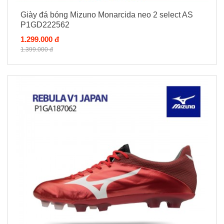
Giày đá bóng Mizuno Monarcida neo 2 select AS
P1GD222562
1.299.000 đ
1.399.000 đ