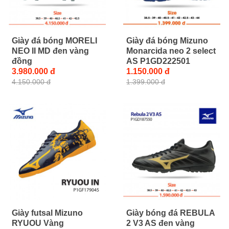
Giày đá bóng MORELI
Giày đá bóng Mizuno
NEO II MD đen vàng
Monarcida neo 2 select
đồng
AS P1GD222501
3.980.000 đ
1.150.000 đ
4.150.000 đ
1.399.000 đ
Giày futsal Mizuno
Giày bóng đá REBULA
RYUOU Vàng
2 V3 AS đen vàng