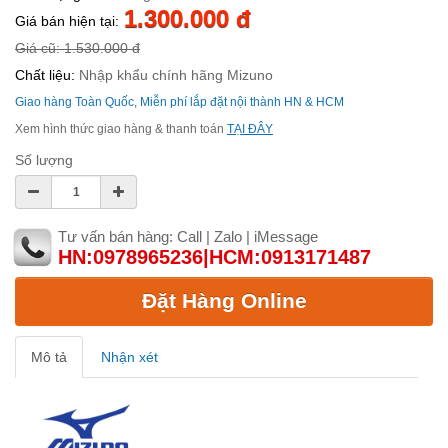
1.300.000 đ
Giá bán hiện tại:
Giá cũ: 1.530.000 đ
Chất liệu:
Nhập khẩu chính hãng Mizuno
Giao hàng Toàn Quốc, Miễn phí lắp đặt nội thành HN & HCM
Xem hình thức giao hàng & thanh toán
TẠI ĐÂY
Số lượng
Tư vấn bán hàng: Call | Zalo | iMessage
HN:0978965236|HCM:0913171487
Đặt Hàng Online
Mô tả
Nhận xét