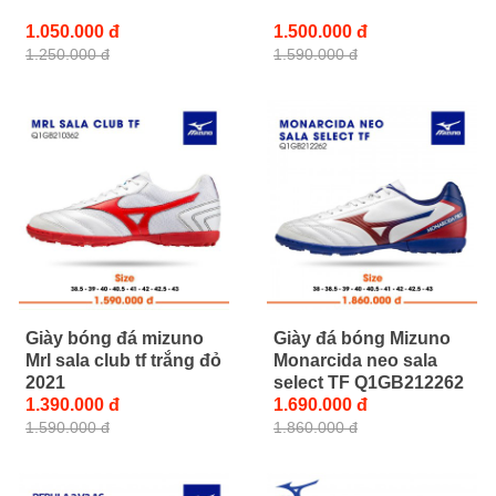
1.050.000 đ
1.500.000 đ
1.250.000 đ
1.590.000 đ
Giày bóng đá mizuno
Giày đá bóng Mizuno
Mrl sala club tf trắng đỏ
Monarcida neo sala
2021
select TF Q1GB212262
1.390.000 đ
1.690.000 đ
1.590.000 đ
1.860.000 đ