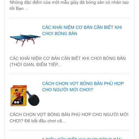
Những đặc điểm của một mẫu giày đá bóng sân cỏ nhân tạo
tốt Bạn ...
CÁC KHÁI NIỆM CƠ BẢN CẦN BIẾT KHI
CHƠI BÓNG BÀN
CÁC KHÁI NIỆM CƠ BẢN CẦN BIẾT KHI CHƠI BÓNG BÀN
(THỜI GIAN, ĐIỂM TIẾP...
CÁCH CHỌN VỢT BÓNG BÀN PHÙ HỢP
CHO NGƯỜI MỚI CHƠI?
CÁCH CHỌN VỢT BÓNG BÀN PHÙ HỢP CHO NGƯỜI MỚI
CHƠI? Để bắt đầu chơi c&...