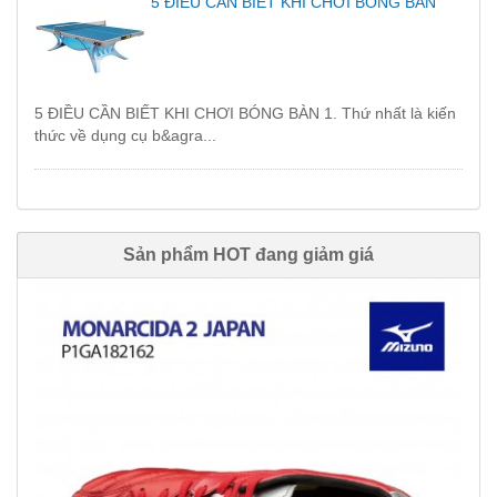
5 ĐIỀU CẦN BIẾT KHI CHƠI BÓNG BÀN
5 ĐIỀU CẦN BIẾT KHI CHƠI BÓNG BÀN 1. Thứ nhất là kiến
thức về dụng cụ b&agra...
Sản phẩm HOT đang giảm giá