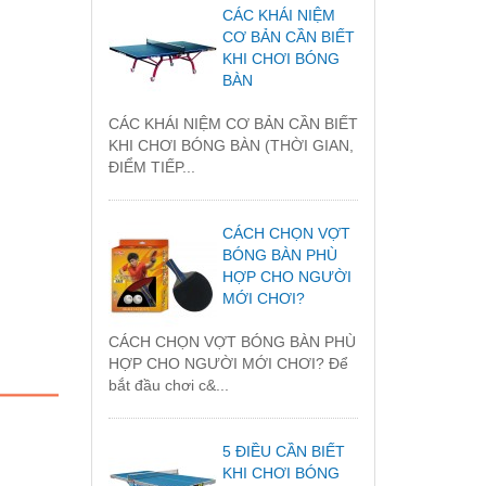
CÁC KHÁI NIỆM
CƠ BẢN CẦN BIẾT
KHI CHƠI BÓNG
BÀN
CÁC KHÁI NIỆM CƠ BẢN CẦN BIẾT
KHI CHƠI BÓNG BÀN (THỜI GIAN,
ĐIỂM TIẾP...
CÁCH CHỌN VỢT
BÓNG BÀN PHÙ
HỢP CHO NGƯỜI
MỚI CHƠI?
CÁCH CHỌN VỢT BÓNG BÀN PHÙ
HỢP CHO NGƯỜI MỚI CHƠI? Để
bắt đầu chơi c&...
5 ĐIỀU CẦN BIẾT
KHI CHƠI BÓNG