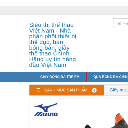
Siêu thị thể thao
Việt Nam - Nhà
phân phối thiết bị
thể dục, bàn
bóng bàn, giày
thể thao Chính
Hãng uy tín hàng
đầu Việt Nam
GIÀY BÓNG ĐÁ TRẺ EM
QUẢ BÓNG ĐÁ CHÍ
Giầy miz
DANH MỤC SẢN PHẨM