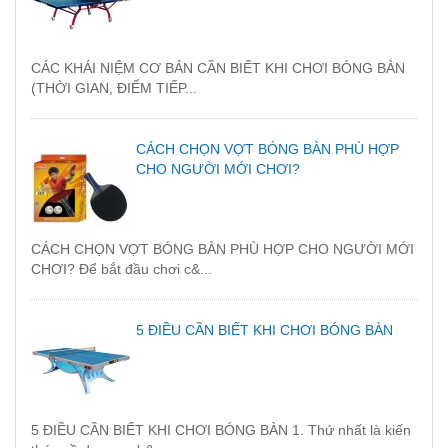
CÁC KHÁI NIỆM CƠ BẢN CẦN BIẾT KHI CHƠI BÓNG BÀN
(THỜI GIAN, ĐIỂM TIẾP...
CÁCH CHỌN VỢT BÓNG BÀN PHÙ HỢP
CHO NGƯỜI MỚI CHƠI?
CÁCH CHỌN VỢT BÓNG BÀN PHÙ HỢP CHO NGƯỜI MỚI
CHƠI? Để bắt đầu chơi c&...
5 ĐIỀU CẦN BIẾT KHI CHƠI BÓNG BÀN
5 ĐIỀU CẦN BIẾT KHI CHƠI BÓNG BÀN 1. Thứ nhất là kiến