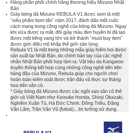
Hàng phân phối chính hãng thương hiệu Mizuno Nhật
Bản
Giày bóng đá Mizuno REBULA V1 được xem là một
"siêu phẩm bom tấn" năm 2017, đánh dấu một cuộc
cách mạng trong công nghệ của bóng đá Mizuno. Ngay
khi vừa được ra mắt, đôi giày màu đen huyền bí đã tạo
được một tiếng vang lớn và trở thành "must buy item"
được giới điệu mộ khắp thế giới săn lùng.
Rebula V1 là một trong những mẫu giày hiếm hoi được
sản xuất tại Nhật Bản, do chính bàn tay của các nghệ
nhân Nhật Bản phối hợp làm ra. Vật liệu da Kangaroo
truyền thống kết hợp cùng những công nghệ tiên tiến
hàng đầu của Mizuno, Rebula giúp cho người chơi
hoàn toàn kiểm soát được trận đấu và thực sự thăng
hoa trên sân cỏ.
* Giày bóng đá Mizuno được các ngôi sao sân cỏ thế
giới và Việt Nam như Keisuke Honda, Shinji Okazaki,
Nghiêm Xuân Tú, Hà Đức Chinh, Đông Triều, Đặng
Văn Lâm, Trần Văn Vũ (futsal)... tin tưởng sử dụng.