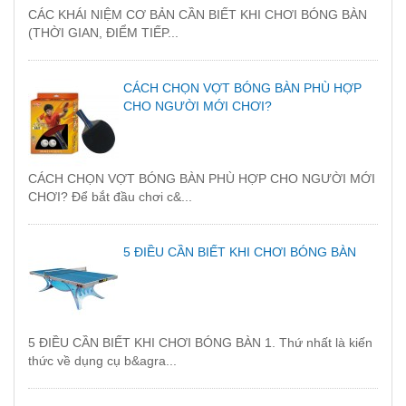
CÁC KHÁI NIỆM CƠ BẢN CẦN BIẾT KHI CHƠI BÓNG BÀN
(THỜI GIAN, ĐIỂM TIẾP...
CÁCH CHỌN VỢT BÓNG BÀN PHÙ HỢP
CHO NGƯỜI MỚI CHƠI?
CÁCH CHỌN VỢT BÓNG BÀN PHÙ HỢP CHO NGƯỜI MỚI
CHƠI? Để bắt đầu chơi c&...
5 ĐIỀU CẦN BIẾT KHI CHƠI BÓNG BÀN
5 ĐIỀU CẦN BIẾT KHI CHƠI BÓNG BÀN 1. Thứ nhất là kiến
thức về dụng cụ b&agra...