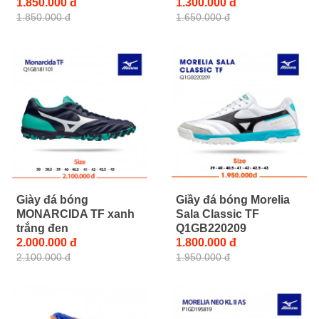
1.850.000 đ
1.300.000 đ
1.850.000 đ
1.650.000 đ
Giày đá bóng
Giầy đá bóng Morelia
MONARCIDA TF xanh
Sala Classic TF
trắng đen
Q1GB220209
2.000.000 đ
1.800.000 đ
2.100.000 đ
1.950.000 đ