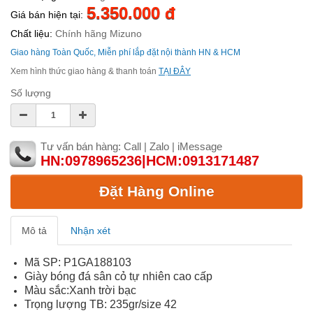
5.350.000 đ
Giá bán hiện tại:
Chất liệu:
Chính hãng Mizuno
Giao hàng Toàn Quốc, Miễn phí lắp đặt nội thành HN & HCM
Xem hình thức giao hàng & thanh toán
TẠI ĐÂY
Số lượng
Tư vấn bán hàng: Call | Zalo | iMessage
HN:0978965236|HCM:0913171487
Đặt Hàng Online
Mô tả
Nhận xét
Mã SP: P1GA188103
Giày bóng đá sân cỏ tự nhiên cao cấp
Màu sắc:Xanh trời bạc
Trọng lượng TB: 235gr/size 42