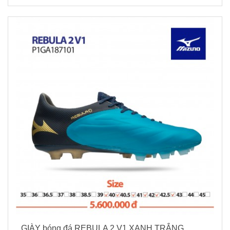
GIÀY bóng đá REBULA 2 V1 XANH TRẮNG