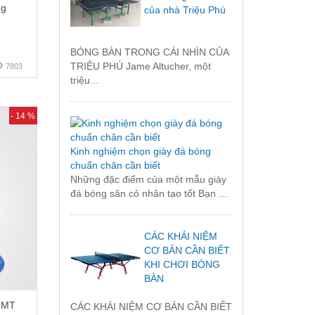
ng
của nhà Triệu Phú
BÓNG BÀN TRONG CÁI NHÌN CỦA
TRIỆU PHÚ Jame Altucher, một
7803
triệu...
- 14 %
Kinh nghiệm chọn giày đá bóng
chuẩn chân cần biết
Những đặc điểm của một mẫu giày
đá bóng sân cỏ nhân tạo tốt Bạn ...
CÁC KHÁI NIỆM
CƠ BẢN CẦN BIẾT
KHI CHƠI BÓNG
BÀN
 MT
CÁC KHÁI NIỆM CƠ BẢN CẦN BIẾT