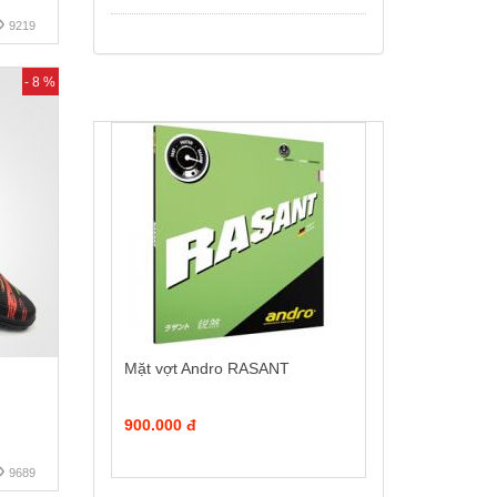
9219
- 8 %
Mặt vợt Andro RASANT
900.000 đ
9689