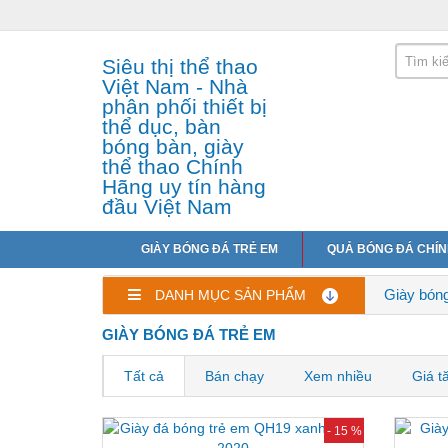
Siêu thị thể thao
Việt Nam - Nhà
phân phối thiết bị
thể dục, bàn
bóng bàn, giày
thể thao Chính
Hãng uy tín hàng
đầu Việt Nam
GIÀY BÓNG ĐÁ TRẺ EM
QUẢ BÓNG ĐÁ CHÍ
Giày bóng
DANH MỤC SẢN PHẨM
GIÀY BÓNG ĐÁ TRẺ EM
Tất cả
Bán chạy
Xem nhiều
Giá t
- 15 %