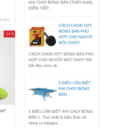
KHI CHƠI BÓNG BÀN (THỜI GIAN,
ĐIỂM TIẾP...
9416
CÁCH CHỌN VỢT
BÓNG BÀN PHÙ
- 14 %
HỢP CHO NGƯỜI
MỚI CHƠI?
CÁCH CHỌN VỢT BÓNG BÀN PHÙ
HỢP CHO NGƯỜI MỚI CHƠI? Để
bắt đầu chơi c&...
5 ĐIỀU CẦN BIẾT
KHI CHƠI BÓNG
BÀN
 MT
5 ĐIỀU CẦN BIẾT KHI CHƠI BÓNG
BÀN 1. Thứ nhất là kiến thức về
dụng cụ b&agra...