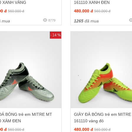
0 XANH VÀNG
161110 XANH ĐEN
00 đ
480.000 đ
560.000 đ
560.000 đ
 mua
8779
1265
đã mua
- 14 %
ĐÁ BÓNG trẻ em MITRE MT
GIÀY ĐÁ BÓNG trẻ em MITRE
0 XÁM ĐEN
161110 vàng đỏ
00 đ
480.000 đ
560.000 đ
560.000 đ