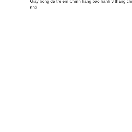
Giày bóng đá trẻ em Chính hãng bảo hành 3 tháng chín
nhỏ