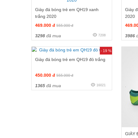
Giày đá bóng trẻ em QH19 xanh
Giày đ
trắng 2020
2020
469.000 đ
469.0
555.000 đ
3298
đã mua
7208
3986
đ
- 19 %
Giày đá bóng trẻ em QH19 đỏ trắng
450.000 đ
555.000 đ
1365
đã mua
16021
GIÀY 