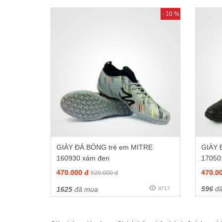
- 10 %
GIÀY ĐÁ BÓNG trẻ em MITRE
GIÀY 
160930 xám đen
17050
470.000 đ
470.0
520.000 đ
596
đã
1625
đã mua
9717