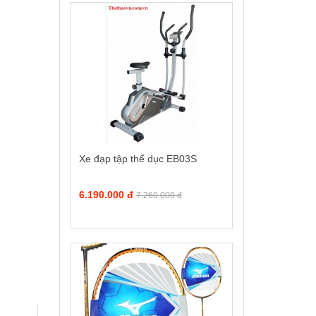
Xe đạp tập thể dục EB03S
6.190.000 đ
7.260.000 đ