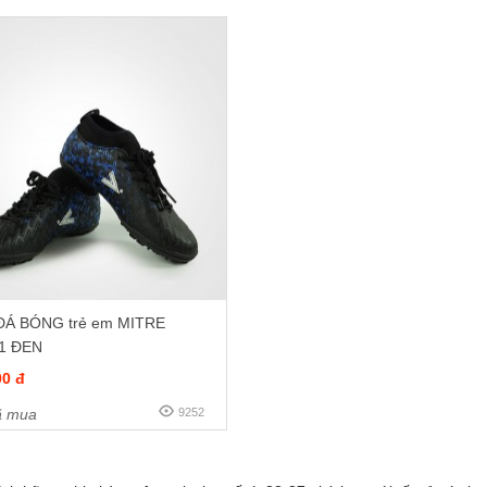
ĐÁ BÓNG trẻ em MITRE
1 ĐEN
00 đ
 mua
9252