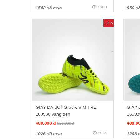
1542
đã mua
10151
956
đã
- 8 %
GIÀY ĐÁ BÓNG trẻ em MITRE
GIÀY 
160930 vàng đen
16093
480.000 đ
480.0
520.000 đ
1026
đã mua
11022
1203
đ