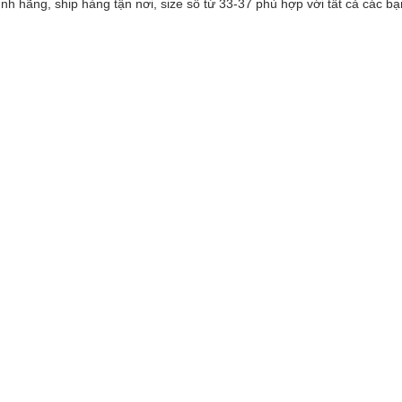
h hãng, ship hàng tận nơi, size số từ 33-37 phù hợp với tất cả các bạ