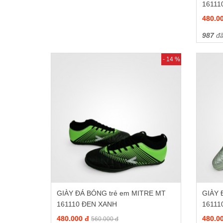
16111
480.0
987
đã
- 14 %
GIÀY ĐÁ BÓNG trẻ em MITRE MT
GIÀY 
161110 ĐEN XANH
16111
480.000 đ
480.0
560.000 đ