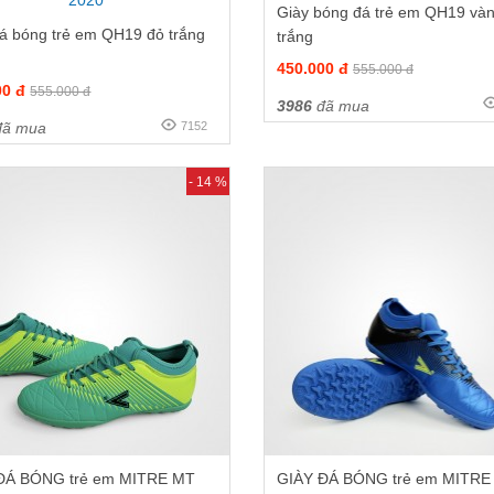
Giày bóng đá trẻ em QH19 và
á bóng trẻ em QH19 đỏ trắng
trắng
450.000 đ
555.000 đ
00 đ
555.000 đ
3986
đã mua
ã mua
7152
- 14 %
ĐÁ BÓNG trẻ em MITRE MT
GIÀY ĐÁ BÓNG trẻ em MITRE