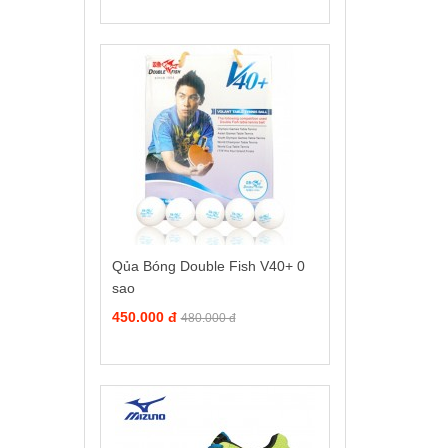
Qủa Bóng Double Fish V40+ 0
sao
450.000 đ
480.000 đ