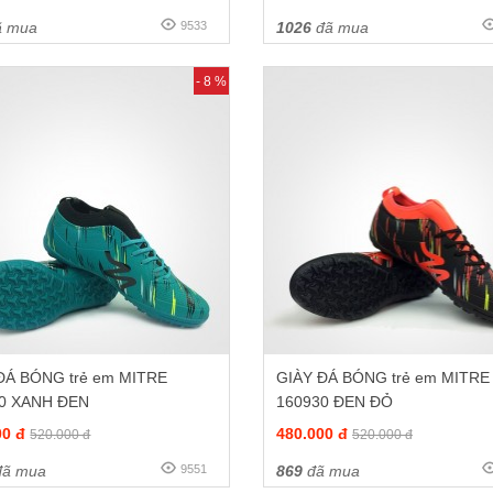
 mua
9533
1026
đã mua
- 8 %
ĐÁ BÓNG trẻ em MITRE
GIÀY ĐÁ BÓNG trẻ em MITRE
0 XANH ĐEN
160930 ĐEN ĐỎ
00 đ
480.000 đ
520.000 đ
520.000 đ
ã mua
9551
869
đã mua