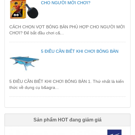
CHO NGƯỜI MỚI CHƠI?
CÁCH CHỌN VỢT BÓNG BÀN PHÙ HỢP CHO NGƯỜI MỚI
CHƠI? Để bắt đầu chơi c&...
5 ĐIỀU CẦN BIẾT KHI CHƠI BÓNG BÀN
5 ĐIỀU CẦN BIẾT KHI CHƠI BÓNG BÀN 1. Thứ nhất là kiến
thức về dụng cụ b&agra...
Sản phẩm HOT đang giảm giá