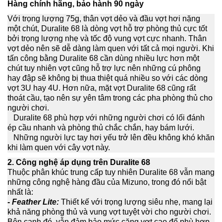
Hàng chính hãng, bảo hành 90 ngày
Với trọng lượng 75g, thân vợt dẻo và đầu vợt hơi nặng
một chút, Duralite 68 là dòng vợt hỗ trợ phòng thủ cực tốt
bởi trọng lượng nhẹ và tốc độ vung vợt cực nhanh. Thân
vợt dẻo nên sẽ dễ dàng làm quen với tất cả mọi người. Khi
tấn công bằng Duralite 68 cần dùng nhiều lực hơn một
chút tuy nhiên vợt cũng hỗ trợ lực nên những cú phông
hay đập sẽ không bị thua thiệt quá nhiều so với các dòng
vợt 3U hay 4U. Hơn nữa, mặt vợt Duralite 68 cũng rất
thoát cầu, tạo nên sự yên tâm trong các pha phòng thủ cho
người chơi.
Duralite 68 phù hợp với những người chơi có lối đánh
ép cầu nhanh và phòng thủ chắc chắn, hay bám lưới.
Những người lực tay hơi yếu trở lên đều không khó khăn
khi làm quen với cây vợt này.
2. Công nghệ áp dụng trên Duralite 68
Thuộc phân khúc trung cấp tuy nhiên Duralite 68 vẫn mang
những công nghệ hàng đầu của Mizuno, trong đó nổi bật
nhất là:
-
Feather Lite:
Thiết kế với trọng lượng siêu nhẹ, mang lại
khả năng phòng thủ và vung vợt tuyệt vời cho người chơi.
Bên cạnh đó, vẫn đảm bảo mức căng vợt cao để phù hợp