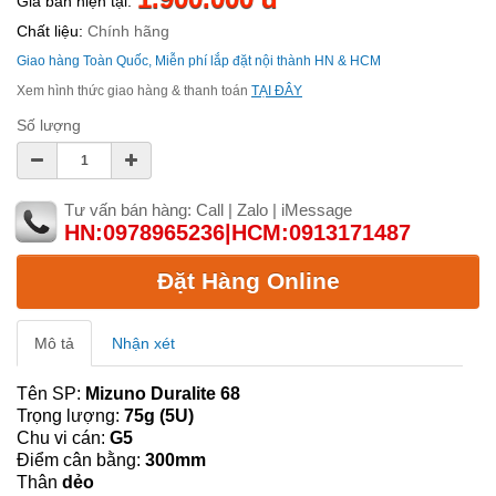
Giá bán hiện tại:
Chất liệu:
Chính hãng
Giao hàng Toàn Quốc, Miễn phí lắp đặt nội thành HN & HCM
Xem hình thức giao hàng & thanh toán
TẠI ĐÂY
Số lượng
Tư vấn bán hàng: Call | Zalo | iMessage
HN:0978965236|HCM:0913171487
Đặt Hàng Online
Mô tả
Nhận xét
Tên SP:
Mizuno Duralite 68
Trọng lượng:
75
g (5U)
Chu vi cán:
G5
Điểm cân bằng:
300
mm
Thân
dẻo