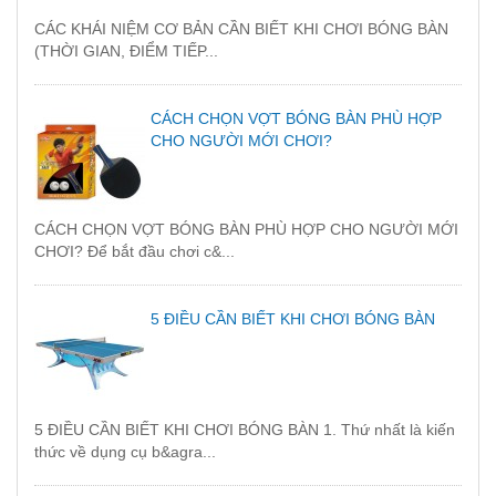
CÁC KHÁI NIỆM CƠ BẢN CẦN BIẾT KHI CHƠI BÓNG BÀN
(THỜI GIAN, ĐIỂM TIẾP...
CÁCH CHỌN VỢT BÓNG BÀN PHÙ HỢP
CHO NGƯỜI MỚI CHƠI?
CÁCH CHỌN VỢT BÓNG BÀN PHÙ HỢP CHO NGƯỜI MỚI
CHƠI? Để bắt đầu chơi c&...
5 ĐIỀU CẦN BIẾT KHI CHƠI BÓNG BÀN
5 ĐIỀU CẦN BIẾT KHI CHƠI BÓNG BÀN 1. Thứ nhất là kiến
thức về dụng cụ b&agra...