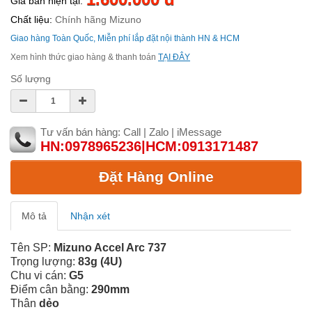
Giá bán hiện tại:
Chất liệu:
Chính hãng Mizuno
Giao hàng Toàn Quốc, Miễn phí lắp đặt nội thành HN & HCM
Xem hình thức giao hàng & thanh toán
TẠI ĐÂY
Số lượng
Tư vấn bán hàng: Call | Zalo | iMessage
HN:0978965236|HCM:0913171487
Đặt Hàng Online
Mô tả
Nhận xét
Tên SP:
Mizuno Accel Arc 737
Trọng lượng:
83g (4U)
Chu vi cán:
G5
Điểm cân bằng:
290mm
Thân
dẻo