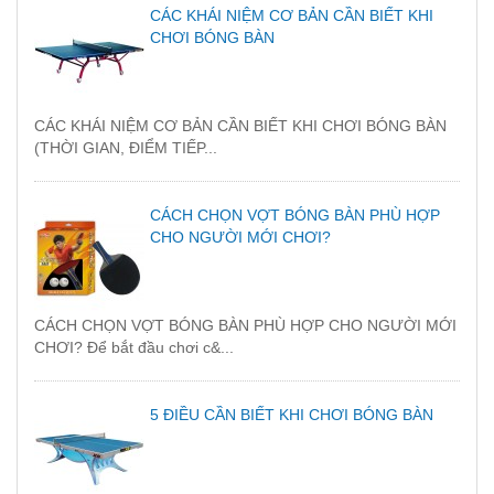
CÁC KHÁI NIỆM CƠ BẢN CẦN BIẾT KHI
CHƠI BÓNG BÀN
CÁC KHÁI NIỆM CƠ BẢN CẦN BIẾT KHI CHƠI BÓNG BÀN
(THỜI GIAN, ĐIỂM TIẾP...
CÁCH CHỌN VỢT BÓNG BÀN PHÙ HỢP
CHO NGƯỜI MỚI CHƠI?
CÁCH CHỌN VỢT BÓNG BÀN PHÙ HỢP CHO NGƯỜI MỚI
CHƠI? Để bắt đầu chơi c&...
5 ĐIỀU CẦN BIẾT KHI CHƠI BÓNG BÀN