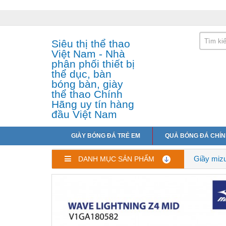
Siêu thị thể thao
Việt Nam - Nhà
phân phối thiết bị
thể dục, bàn
bóng bàn, giày
thể thao Chính
Hãng uy tín hàng
đầu Việt Nam
GIÀY BÓNG ĐÁ TRẺ EM
QUẢ BÓNG ĐÁ CHÍ
Giầy miz
DANH MỤC SẢN PHẨM