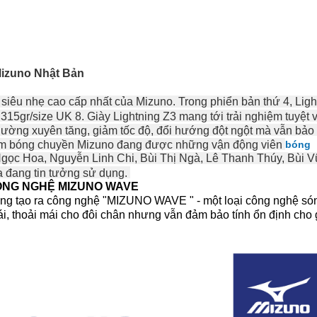
Mizuno Nhật Bản
siêu nhẹ cao cấp nhất của Mizuno. Trong phiển bản thứ 4, Ligh
 315gr/size UK 8. Giày Lightning Z3 mang tới trải nghiệm tuyệt 
thường xuyên tăng, giảm tốc độ, đổi hướng đột ngột mà vẫn bảo
ẩm bóng chuyền Mizuno đang được những vận động viên
bóng
ọc Hoa, Nguyễn Linh Chi, Bùi Thị Ngà, Lê Thanh Thúy, Bùi V
ia đang tin tưởng sử dụng.
NG NGHỆ MIZUNO WAVE
ng tạo ra công nghệ "MIZUNO WAVE " - một loại công nghệ só
, thoải mái cho đôi chân nhưng vẫn đảm bảo tính ổn định cho 