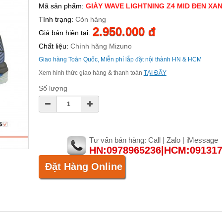
Mã sản phẩm:
GIÀY WAVE LIGHTNING Z4 MID ĐEN XA
Tình trạng:
Còn hàng
2.950.000 đ
Giá bán hiện tại:
Chất liệu:
Chính hãng Mizuno
Giao hàng Toàn Quốc, Miễn phí lắp đặt nội thành HN & HCM
Xem hình thức giao hàng & thanh toán
TẠI ĐÂY
Số lượng
Tư vấn bán hàng: Call | Zalo | iMessage
HN:0978965236|HCM:09131
Đặt Hàng Online