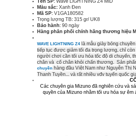
Tên SP
: Wave LIGHTNING Z4 MID
Màu sắc:
Xanh Đen
Mã SP
: V1GA180582
Trọng lượng TB: 315 gr/ UK8
Bảo hành
: 90 ngày
Hàng phân phối chính hãng thương hiệu 
là mẫu giày bóng chuyền 
WAVE LIGHTNING Z4
tiếp tục được giảm tối đa trọng lượng, chỉ còn
người chơi cần tối ưu hóa tốc độ di chuyển, 
chân và cổ chân khỏi chấn thương. Sản ph
hàng đầu Việt Nam như Nguyễn Thị Ng
chuyền
Thanh Tuyền... và rất nhiều vđv tuyển quốc g
CÔ
Các chuyên gia Mizuno đã nghiên cứu và sá
quyền của Mizuno nhằm tối ưu hóa sự êm ái