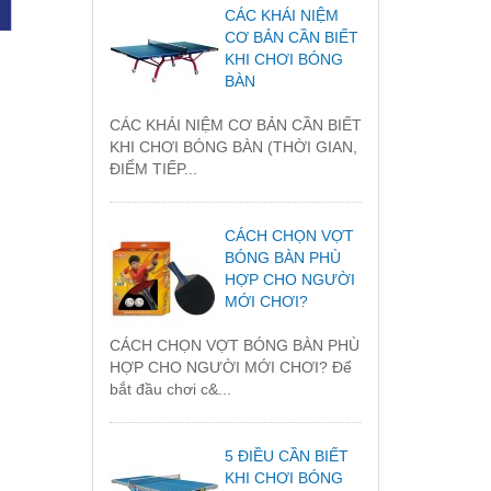
CÁC KHÁI NIỆM
CƠ BẢN CẦN BIẾT
KHI CHƠI BÓNG
BÀN
CÁC KHÁI NIỆM CƠ BẢN CẦN BIẾT
KHI CHƠI BÓNG BÀN (THỜI GIAN,
ĐIỂM TIẾP...
CÁCH CHỌN VỢT
BÓNG BÀN PHÙ
HỢP CHO NGƯỜI
MỚI CHƠI?
CÁCH CHỌN VỢT BÓNG BÀN PHÙ
HỢP CHO NGƯỜI MỚI CHƠI? Để
bắt đầu chơi c&...
5 ĐIỀU CẦN BIẾT
KHI CHƠI BÓNG