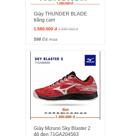
Giày THUNDER BLADE
trắng cam
1.580.000 đ
1.580.000 đ
598
Đã mua
Giày Mizuno Sky Blaster 2
đỏ đen 71GA204563