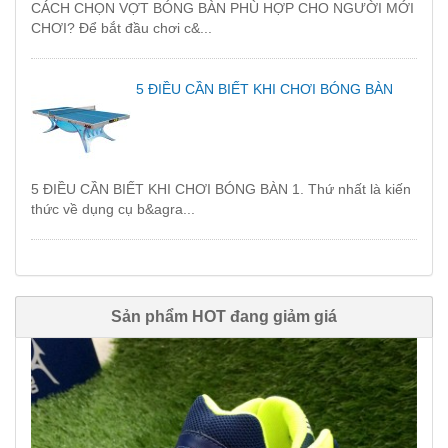
CÁCH CHỌN VỢT BÓNG BÀN PHÙ HỢP CHO NGƯỜI MỚI
CHƠI? Để bắt đầu chơi c&...
5 ĐIỀU CẦN BIẾT KHI CHƠI BÓNG BÀN
5 ĐIỀU CẦN BIẾT KHI CHƠI BÓNG BÀN 1. Thứ nhất là kiến
thức về dụng cụ b&agra...
Sản phẩm HOT đang giảm giá