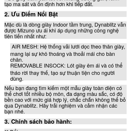
tạo ma sát và ổn định hơn khi tiếp đất.
2. Ưu Điểm Nổi Bật
Mặc dù là dòng giày Indoor tầm trung, Dynablitz vẫn
được Mizuno ưu ái khi áp dụng những công nghệ
tiên tiến nhất như:
AIR MESH: Hệ thống vải lưới dọc theo thân giày,
mang lại sự khô thoáng và thoải mái cho bàn
chân.
REMOVABLE INSOCK: Lót giày êm ái và có thể
tháo rời thay thế, tạo sự thuận tiện cho người
dùng.
Nếu bạn đang tìm kiếm một mẫu giày toàn diện có
thể chơi tốt nhiều bộ môn, đa dạng màu sắc, có độ
bền cao với mức giá hợp lý, chắc chắn không thể bỏ
qua Dynablitz. Hãy trải nghiệm và cảm nhận các
bạn nhé.
3. Chính sách bảo hành: