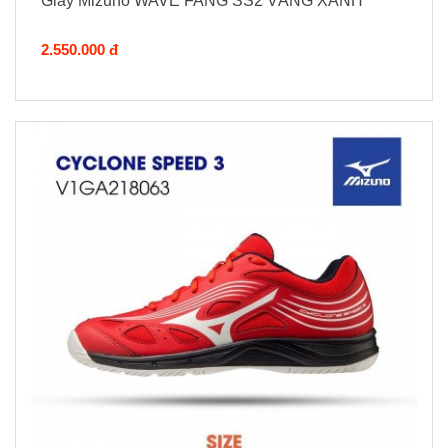
Giày Mizuno WAVE FANG SS2 VÀNG XANH
2.550.000 đ