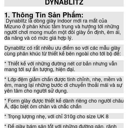
DYNABLITZ
1. Thông Tin Sản Phẩm:
Dynablitz là dòng giày indoor mới ra mắt của
Mizuno ở phân khúc tầm trung và hướng tới những
người chơi mong muốn một đôi giày ổn định, êm ái,
đa năng và có mức giá hợp lý.
Dynablitz có rất nhiều ưu điểm so với các mẫu giày
cùng phân khúc từ thiết kế bên ngoài cho tới bộ đế:
* Thiết kế với những đường nét cơ bản nhưng vẫn
mang tới sự ấn tượng, hiện đại.
* Lớp đệm giảm chấn được tinh chỉnh, nhẹ, mềm và
êm, mang lại những bước di chuyển thoải mái và sự
yên tâm cho người sử dụng.
* Form giày được thiết kế dành riêng cho người châu
Á, đặc biệt ôm chân và chắc chắn
* Trọng lượng nhẹ, với chỉ 310g cho size UK 8
* Đế giày bám sân tốt với những đường gân, rãnh