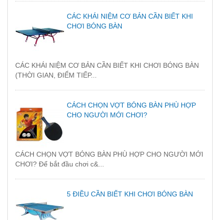
CÁC KHÁI NIỆM CƠ BẢN CẦN BIẾT KHI
CHƠI BÓNG BÀN
CÁC KHÁI NIỆM CƠ BẢN CẦN BIẾT KHI CHƠI BÓNG BÀN
(THỜI GIAN, ĐIỂM TIẾP...
CÁCH CHỌN VỢT BÓNG BÀN PHÙ HỢP
CHO NGƯỜI MỚI CHƠI?
CÁCH CHỌN VỢT BÓNG BÀN PHÙ HỢP CHO NGƯỜI MỚI
CHƠI? Để bắt đầu chơi c&...
5 ĐIỀU CẦN BIẾT KHI CHƠI BÓNG BÀN