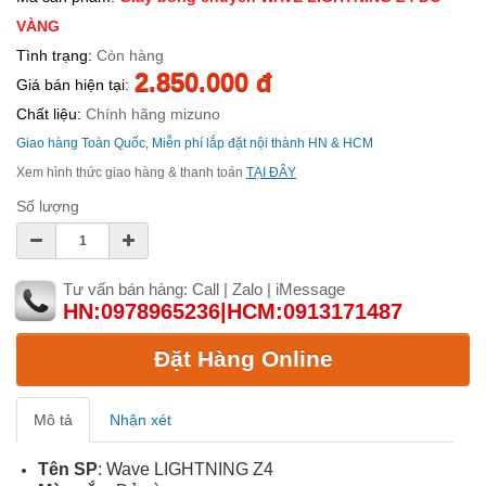
VÀNG
Tình trạng:
Còn hàng
2.850.000 đ
Giá bán hiện tại:
Chất liệu:
Chính hãng mizuno
Giao hàng Toàn Quốc, Miễn phí lắp đặt nội thành HN & HCM
Xem hình thức giao hàng & thanh toán
TẠI ĐÂY
Số lượng
Tư vấn bán hàng: Call | Zalo | iMessage
HN:0978965236|HCM:0913171487
Đặt Hàng Online
Mô tả
Nhận xét
Tên SP
: Wave LIGHTNING Z4