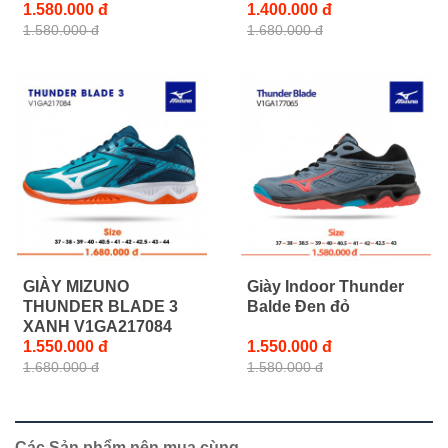
1.580.000 đ
1.400.000 đ
1.580.000 đ
1.680.000 đ
GIÀY MIZUNO
Giày Indoor Thunder
THUNDER BLADE 3
Balde Đen đỏ
XANH V1GA217084
1.550.000 đ
1.550.000 đ
1.680.000 đ
1.580.000 đ
Các Sản phẩm nên mua cùng