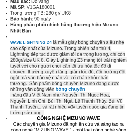
Màu sắc:
Đỏ vàng
Mã SP
: V1GA180001
Trọng lượng TB: 280 gr/ UK8
Bảo hành
: 90 ngày
Hàng phân phối chính hãng thương hiệu Mizuno
Nhật Bản
là mẫu giày bóng chuyền siêu nhẹ
WAVE LIGHTNING Z4
cao cấp nhất của Mizuno. Trong phiển bản thứ 4,
Lightning tiếp tục được giảm tối đa trọng lượng, chỉ còn
280gr/size UK 8. Giày Lightning Z3 mang tới trải nghiệm
tuyệt vời cho người chơi cần tối ưu hóa tốc độ di
chuyển, thường xuyên tăng, giảm tốc độ, đổi hướng đột
ngột mà vẫn bảo vệ chân và cổ chân khỏi chấn
thương. Sản phẩm bóng chuyền Mizuno đang được
bóng chuyền
những vận động viên
hàng đầu Việt Nam như Nguyễn Thị Ngọc Hoa,
Nguyễn Linh Chi, Bùi Thị Ngà, Lê Thanh Thúy, Bùi Vũ
Thanh Tuyền... và rất nhiều vđv tuyển quốc gia đang tin
tưởng sử dụng.
CÔNG NGHỆ MIZUNO WAVE
Các chuyên gia Mizuno đã nghiên cứu và sáng tạo ra
công nghệ "MIZUNO WAVE " - một loại công nghệ sóng