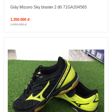
Giày Mizuno Sky blaster 2 đỏ 71GA204565
1.350.000 đ
1.450.000 đ