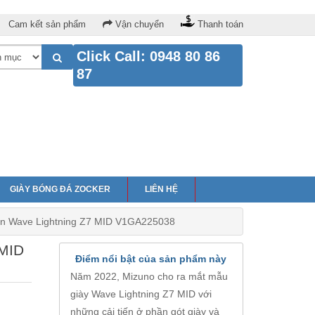
Cam kết sản phẩm
Vận chuyển
Thanh toán
Click Call: 0948 80 86
87
GIÀY BÓNG ĐÁ ZOCKER
LIÊN HỆ
ền Wave Lightning Z7 MID V1GA225038
 MID
Điểm nổi bật của sản phẩm này
Năm 2022, Mizuno cho ra mắt mẫu
giày Wave Lightning Z7 MID với
những cải tiến ở phần gót giày và