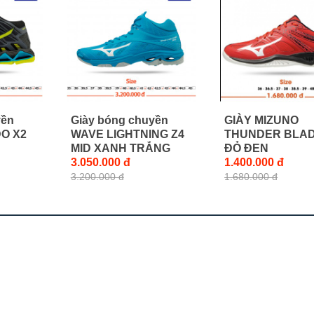
yền
Giày bóng chuyền
GIÀY MIZUNO
O X2
WAVE LIGHTNING Z4
THUNDER BLAD
G
MID XANH TRẮNG
ĐỎ ĐEN
3.050.000 đ
1.400.000 đ
3.200.000 đ
1.680.000 đ