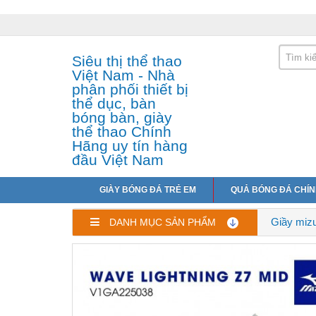
Siêu thị thể thao
Việt Nam - Nhà
phân phối thiết bị
thể dục, bàn
bóng bàn, giày
thể thao Chính
Hãng uy tín hàng
đầu Việt Nam
GIÀY BÓNG ĐÁ TRẺ EM
QUẢ BÓNG ĐÁ CHÍ
Giầy miz
DANH MỤC SẢN PHẨM