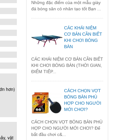
Những đặc điểm của một mẫu giày
đá bóng sân cỏ nhân tạo tốt Bạn ...
CÁC KHÁI NIỆM
CƠ BẢN CẦN BIẾT
KHI CHƠI BÓNG
BÀN
CÁC KHÁI NIỆM CƠ BẢN CẦN BIẾT
KHI CHƠI BÓNG BÀN (THỜI GIAN,
ĐIỂM TIẾP...
lớn hơn)
CÁCH CHỌN VỢT
BÓNG BÀN PHÙ
HỢP CHO NGƯỜI
MỚI CHƠI?
CÁCH CHỌN VỢT BÓNG BÀN PHÙ
HỢP CHO NGƯỜI MỚI CHƠI? Để
bắt đầu chơi c&...
ảy, vật