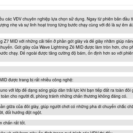
iều các VĐV chuyên nghiệp lựa chọn sử dụng. Ngay từ phiên bản đầu 
lượng nhẹ và sự linh hoạt trong từng bước chạy cùng với đó là sự êm ái
 Z7 MID với những cải tiến ở phần gót giày và đế giày nhằm giúp nân
i chuyển. Gót giày của Wave Lightning Z6 MID được làm tròn hơn, cho 
ớc chạy. Đế ngoài được tăng cường độ bám, ổn định hơn so với phiê
MID được trang bị rất nhiều công nghệ:
ới lớp đế dạng sóng giúp dàn trải lực khi bạn tiếp đất ra toàn đôi 
 an toàn cho người đi, phòng tránh những chấn thương không đáng có.
n giữa của đôi giày, giúp người chơi có những pha di chuyển chắc ch
ời, đổi hướng đột ngột.
 chấn rất tốt.
hân và giữ form giày ổn định trong quá trình các VĐV thi đấu.