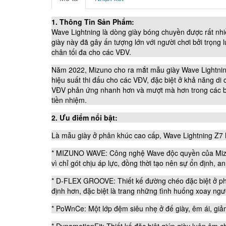
1. Thông Tin Sản Phẩm:
Wave Lightning là dòng giày bóng chuyền được rất nh
giày này đã gây ấn tượng lớn với người chơi bởi trọng 
chân tối đa cho các VĐV.
Năm 2022, Mizuno cho ra mắt mẫu giày Wave Lightning
hiệu suất thi đấu cho các VĐV, đặc biệt ở khả năng d
VĐV phản ứng nhanh hơn và mượt mà hơn trong các bư
tiền nhiệm.
2. Ưu điểm nổi bật:
Là mẫu giày ở phân khúc cao cấp, Wave Lightning Z7 
* MIZUNO WAVE: Công nghệ Wave độc quyền của Mizuno v
vì chỉ gót chịu áp lực, đồng thời tạo nên sự ổn định,
* D-FLEX GROOVE: Thiết kế đường chéo đặc biệt ở phầ
định hơn, đặc biệt là trang những tình huống xoay ngư
* PoWnCe: Một lớp đệm siêu nhẹ ở đế giày, êm ái, giảm
* DynamotionFit: Thiết kế đặc biệt giúp giày luôn ôm c