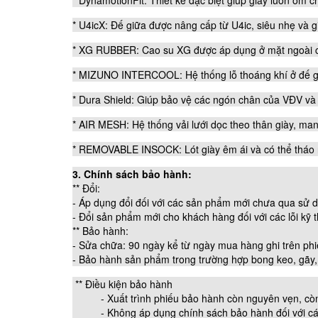
* U4icX: Đế giữa được nâng cấp từ U4ic, siêu nhẹ và g
* XG RUBBER: Cao su XG được áp dụng ở mặt ngoài của
* MIZUNO INTERCOOL: Hệ thống lỗ thoáng khí ở đế già
* Dura Shield: Giúp bảo vệ các ngón chân của VĐV v
* AIR MESH: Hệ thống vải lưới dọc theo thân giày, man
* REMOVABLE INSOCK: Lót giày êm ái và có thể tháo rờ
3. Chính sách bảo hành:
** Đổi:
- Áp dụng đổi đối với các sản phẩm mới chưa qua sử dụ
- Đổi sản phẩm mới cho khách hàng đối với các lỗi kỹ 
** Bảo hành:
- Sửa chữa: 90 ngày kể từ ngày mua hàng ghi trên ph
- Bảo hành sản phẩm trong trường hợp bong keo, gãy, 
** Điều kiện bảo hành
- Xuất trình phiếu bảo hành còn nguyên vẹn, còn h
- Không áp dụng chính sách bảo hành đối với các tr