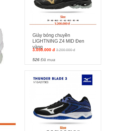
Giày bóng chuyền
LIGHTNING Z4 MID Đen
vàng
3.050.000 đ
3.200.000 đ
526
Đã mua