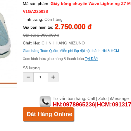
Mã sản phẩm:
Giày bóng chuyền Wave Lightning Z7 M
V1GA225038
Tình trạng:
Còn hàng
2.750.000 đ
Giá bán hiện tại:
Giá cũ: 2.900.000 đ
Chất liệu:
CHÍNH HÃNG MIZUNO
Giao hàng Toàn Quốc, Miễn phí lắp đặt nội thành HN & HCM
Xem hình thức giao hàng & thanh toán
TẠI ĐÂY
Số lượng
Tư vấn bán hàng: Call | Zalo | iMessage
HN:0978965236|HCM:09131
Đặt Hàng Online