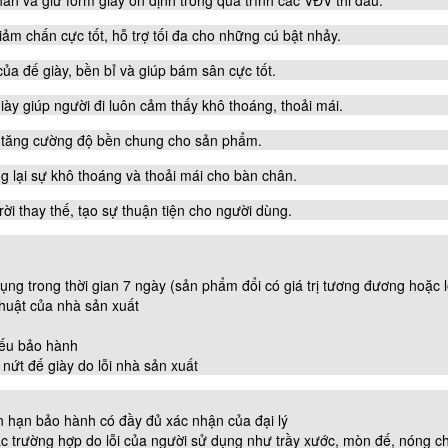
iảm chấn cực tốt, hỗ trợ tối đa cho những cú bật nhảy.
 đế giày, bền bỉ và giúp bám sân cực tốt.
y giúp người đi luôn cảm thấy khô thoáng, thoải mái.
à tăng cường độ bền chung cho sản phẩm.
g lại sự khô thoáng và thoải mái cho bàn chân.
i thay thế, tạo sự thuận tiện cho người dùng.
ng trong thời gian 7 ngày (sản phẩm đổi có giá trị tương đương hoặc 
thuật của nhà sản xuất
iếu bảo hành
nứt đế giày do lỗi nhà sản xuất
ạn bảo hành có đầy đủ xác nhận của đại lý
ường hợp do lỗi của người sử dụng như trầy xước, mòn đế, nóng ch