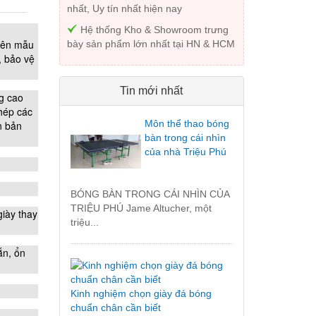
nhất, Uy tín nhất hiện nay
Hệ thống Kho & Showroom trưng
tiên mẫu
bày sản phẩm lớn nhất tại HN & HCM
, bảo vệ
Tin mới nhất
g cao
phép các
Môn thể thao bóng
n bản
bàn trong cái nhìn
của nhà Triệu Phú
BÓNG BÀN TRONG CÁI NHÌN CỦA
TRIỆU PHÚ Jame Altucher, một
giày thay
triệu...
ắn, ổn
Kinh nghiệm chọn giày đá bóng
chuẩn chân cần biết