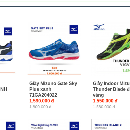
Giày Mizuno Gate Sky
Giày Indoor Miz
ANH
Plus xanh
Thunder Blade 
71GA204022
vàng
1.590.000 đ
1.550.000 đ
1.800.000 đ
1.580.000 đ