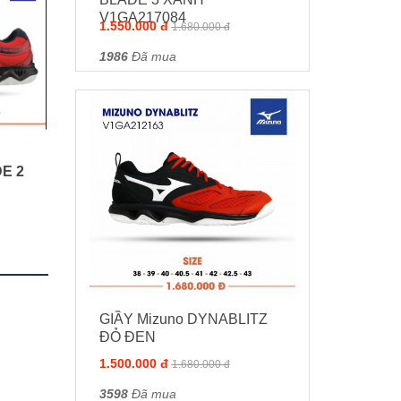
V1GA217084
1.550.000 đ
1.680.000 đ
1986
Đã mua
E 2
GIẦY Mizuno DYNABLITZ
ĐỎ ĐEN
1.500.000 đ
1.680.000 đ
3598
Đã mua