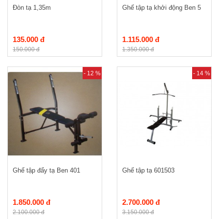
Đòn tạ 1,35m
Ghế tập tạ khởi động Ben 5
135.000 đ
1.115.000 đ
150.000 đ
1.350.000 đ
- 12 %
- 14 %
Ghế tập đẩy tạ Ben 401
Ghế tập tạ 601503
1.850.000 đ
2.700.000 đ
2.100.000 đ
3.150.000 đ