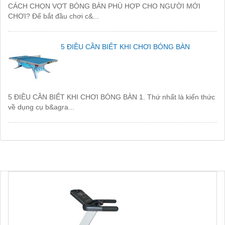
CÁCH CHỌN VỢT BÓNG BÀN PHÙ HỢP CHO NGƯỜI MỚI
CHƠI? Để bắt đầu chơi c&...
5 ĐIỀU CẦN BIẾT KHI CHƠI BÓNG BÀN
5 ĐIỀU CẦN BIẾT KHI CHƠI BÓNG BÀN 1. Thứ nhất là kiến thức
về dụng cụ b&agra...