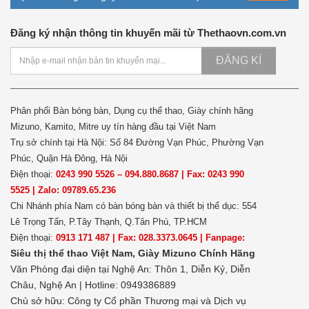
Đăng ký nhận thông tin khuyến mãi từ Thethaovn.com.vn
ĐĂNG KÍ
Phân phối Bàn bóng bàn, Dụng cụ thể thao, Giày chính hãng
Mizuno, Kamito, Mitre uy tín hàng đầu tại Việt Nam
Trụ sở chính tại Hà Nội: Số 84 Đường Vạn Phúc, Phường Vạn
Phúc, Quận Hà Đông, Hà Nội
Điện thoại:
0243 990 5526 – 094.880.8687 | Fax: 0243 990
5525 | Zalo: 09789.65.236
Chi Nhánh phía Nam có bàn bóng bàn và thiết bị thể dục: 554
Lê Trọng Tấn, P.Tây Thạnh, Q.Tân Phú, TP.HCM
Điện thoại:
0913 171 487 | Fax: 028.3373.0645 | Fanpage:
Siêu thị thể thao Việt Nam,
Giày Mizuno Chính Hãng
Văn Phòng đại diện tại Nghệ An: Thôn 1, Diễn Kỷ, Diễn
Châu, Nghệ An | Hotline: 0949386889
Chủ sở hữu:
Công ty Cổ phần Thương mại và Dịch vụ