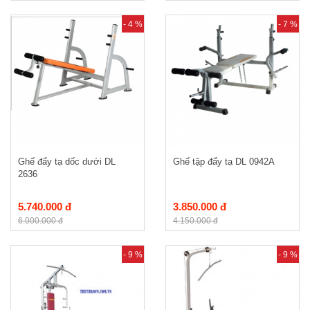
- 4 %
- 7 %
Ghế đẩy tạ dốc dưới DL
Ghế tập đẩy tạ DL 0942A
2636
5.740.000 đ
3.850.000 đ
6.000.000 đ
4.150.000 đ
- 9 %
- 9 %