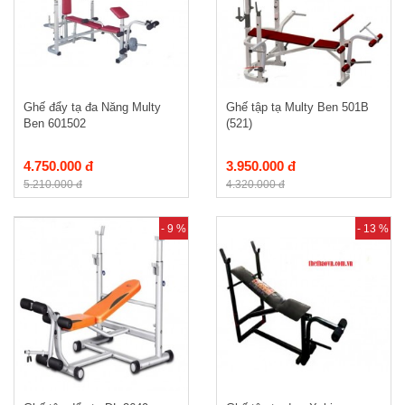
Ghế đẩy tạ đa Năng Multy
Ghế tập tạ Multy Ben 501B
Ben 601502
(521)
4.750.000 đ
3.950.000 đ
5.210.000 đ
4.320.000 đ
- 9 %
- 13 %