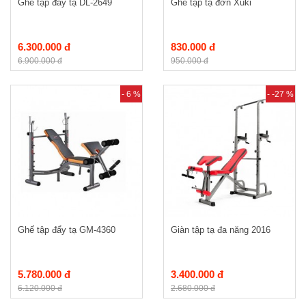
Ghế tập đẩy tạ DL-2649
Ghế tập tạ đơn Xuki
6.300.000 đ
830.000 đ
6.900.000 đ
950.000 đ
- 6 %
- -27 %
Ghế tập đẩy tạ GM-4360
Giàn tập tạ đa năng 2016
5.780.000 đ
3.400.000 đ
6.120.000 đ
2.680.000 đ