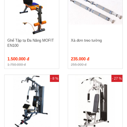
Ghế Tập tạ Đa Năng MOFIT
Xà đơn treo tường
EN100
1.500.000 đ
235.000 đ
1.750.000 đ
255.000 đ
- 8 %
- 27 %