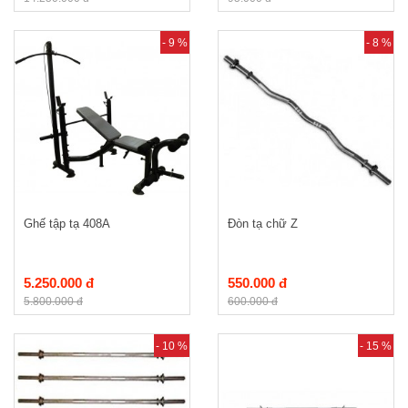
- 9 %
- 8 %
Ghế tập tạ 408A
Đòn tạ chữ Z
5.250.000 đ
550.000 đ
5.800.000 đ
600.000 đ
- 10 %
- 15 %