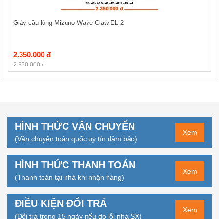
Giày cầu lông Mizuno Wave Claw EL 2
2.350.000 đ
2.350.000 đ
HÌNH THỨC VẬN CHUYỂN
Xem
(Vận chuyển toàn quốc uy tín đảm bảo)
HÌNH THỨC THANH TOÁN
Xem
(Thanh toán tại nhà khi nhận hàng)
ĐIỀU KIỆN ĐỔI TRẢ
Xem
(Đổi trả trong 15 ngày nếu do lỗi nhà SX)