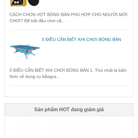
CÁCH CHỌN VỢT BÓNG BÀN PHÙ HỢP CHO NGƯỜI MỚI
CHƠI? Để bắt đầu chơi c&...
5 ĐIỀU CẦN BIẾT KHI CHƠI BÓNG BÀN
5 ĐIỀU CẦN BIẾT KHI CHƠI BÓNG BÀN 1. Thứ nhất là kiến
thức về dụng cụ b&agra...
Sản phẩm HOT đang giảm giá