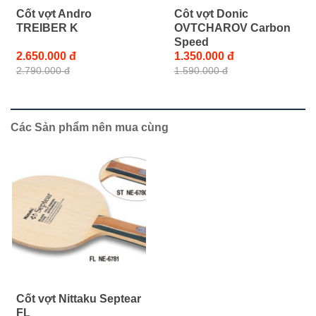
Cốt vợt Andro
Côt vợt Donic
TREIBER K
OVTCHAROV Carbon
Speed
2.650.000 đ
1.350.000 đ
2.790.000 đ
1.590.000 đ
Các Sản phẩm nên mua cùng
Cốt vợt Nittaku Septear
FL