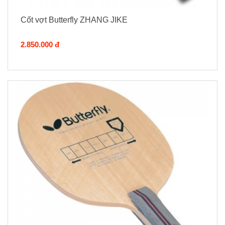
Cốt vợt Butterfly ZHANG JIKE
2.850.000 đ