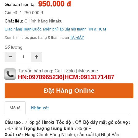
950.000 đ
Giá bán hiện tại:
Giá cũ: 1.250.000 đ
Chất liệu:
CHính hãng Nittaku
Giao hàng Toàn Quốc, Miễn phí lắp đặt nội thành HN & HCM
Xem hình thức giao hàng & thanh toán
TẠI ĐÂY
Số lượng
Tư vấn bán hàng: Call | Zalo | iMessage
HN:0978965236|HCM:0913171487
Đặt Hàng Online
Mô tả
Nhận xét
Cấu tạo :
7 lớp gỗ Hinoki
Tốc độ :
Off
Độ dầy mặt gỗ cốt vợt
:
6.7 mm
Trọng lượng trung bình :
85 gr ±
Xuất xứ :
Hàng Chính Hãng Nittaku, sản xuất tại Nhật Bản