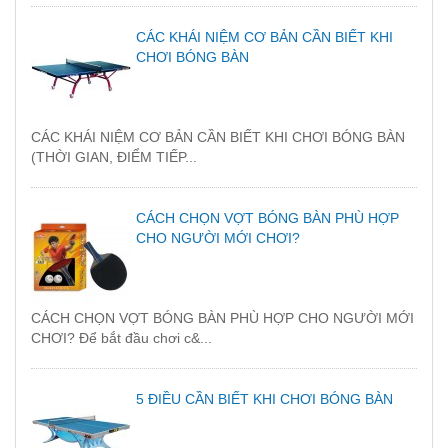
CÁC KHÁI NIỆM CƠ BẢN CẦN BIẾT KHI
CHƠI BÓNG BÀN
CÁC KHÁI NIỆM CƠ BẢN CẦN BIẾT KHI CHƠI BÓNG BÀN
(THỜI GIAN, ĐIỂM TIẾP...
CÁCH CHỌN VỢT BÓNG BÀN PHÙ HỢP
CHO NGƯỜI MỚI CHƠI?
CÁCH CHỌN VỢT BÓNG BÀN PHÙ HỢP CHO NGƯỜI MỚI
CHƠI? Để bắt đầu chơi c&...
5 ĐIỀU CẦN BIẾT KHI CHƠI BÓNG BÀN