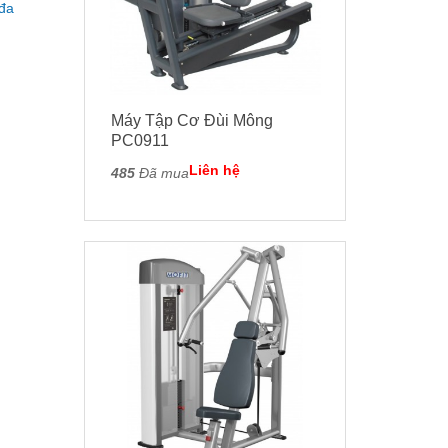
 đa
Máy Tập Cơ Đùi Mông
PC0911
Liên hệ
485
Đã mua