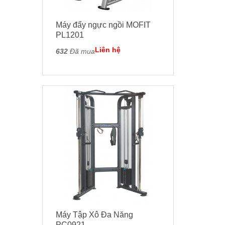
Máy đẩy ngực ngồi MOFIT
PL1201
Liên hệ
632
Đã mua
Máy Tập Xô Đa Năng
PC0921