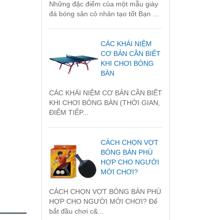
Những đặc điểm của một mẫu giày
đá bóng sân cỏ nhân tạo tốt Bạn ...
CÁC KHÁI NIỆM
CƠ BẢN CẦN BIẾT
KHI CHƠI BÓNG
BÀN
CÁC KHÁI NIỆM CƠ BẢN CẦN BIẾT
KHI CHƠI BÓNG BÀN (THỜI GIAN,
ĐIỂM TIẾP...
CÁCH CHỌN VỢT
BÓNG BÀN PHÙ
HỢP CHO NGƯỜI
MỚI CHƠI?
CÁCH CHỌN VỢT BÓNG BÀN PHÙ
HỢP CHO NGƯỜI MỚI CHƠI? Để
bắt đầu chơi c&...