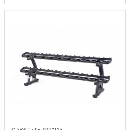
Giá Để Tạ Tay PTT0125