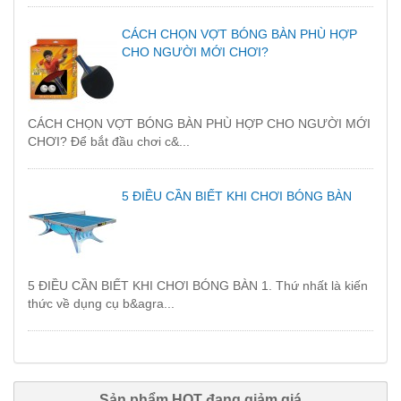
CÁCH CHỌN VỢT BÓNG BÀN PHÙ HỢP
CHO NGƯỜI MỚI CHƠI?
CÁCH CHỌN VỢT BÓNG BÀN PHÙ HỢP CHO NGƯỜI MỚI
CHƠI? Để bắt đầu chơi c&...
5 ĐIỀU CẦN BIẾT KHI CHƠI BÓNG BÀN
5 ĐIỀU CẦN BIẾT KHI CHƠI BÓNG BÀN 1. Thứ nhất là kiến
thức về dụng cụ b&agra...
Sản phẩm HOT đang giảm giá