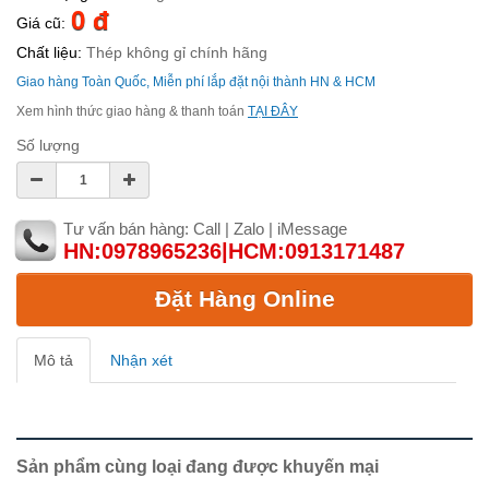
0 đ
Giá cũ:
Chất liệu:
Thép không gỉ chính hãng
Giao hàng Toàn Quốc, Miễn phí lắp đặt nội thành HN & HCM
Xem hình thức giao hàng & thanh toán
TẠI ĐÂY
Số lượng
Tư vấn bán hàng: Call | Zalo | iMessage
HN:0978965236|HCM:0913171487
Đặt Hàng Online
Mô tả
Nhận xét
Sản phẩm cùng loại đang được khuyến mại